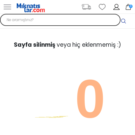
0
Sayfa silinmiş
veya hiç eklenmemiş :)
0
4