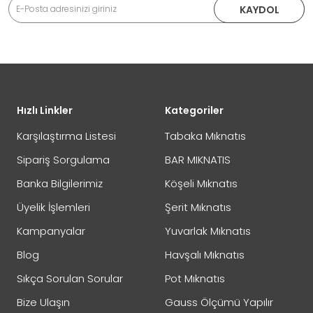
KAYDOL
Hızlı Linkler
Kategoriler
Karşılaştırma Listesi
Tabaka Mıknatıs
Sipariş Sorgulama
BAR MIKNATIS
Banka Bilgilerimiz
Köşeli Mıknatıs
Üyelik İşlemleri
Şerit Mıknatıs
Kampanyalar
Yuvarlak Mıknatıs
Blog
Havşalı Mıknatıs
Sıkça Sorulan Sorular
Pot Mıknatıs
Bize Ulaşın
Gauss Ölçümü Yapılır