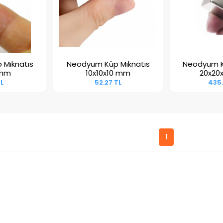
 Mıknatıs
Neodyum Küp Mıknatıs
Neodyum K
kle
Sepete Ekle
Sepet
 mm
10x10x10 mm
20x20
TL
52.27 TL
435.
1