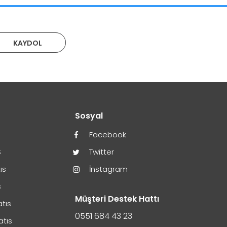
KAYDOL
r
Sosyal
Facebook
S
Twitter
ıs
İnstagram
s
Müşteri Destek Hattı
atıs
0551 684 43 23
atıs