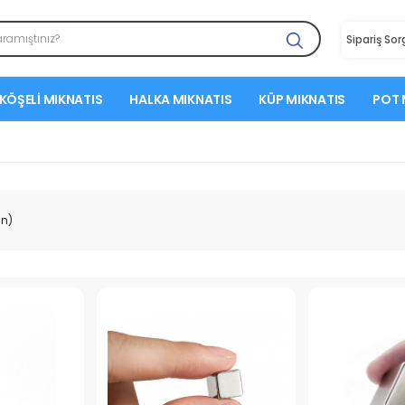
Sipariş So
KÖŞELI MIKNATIS
HALKA MIKNATIS
KÜP MIKNATIS
POT 
ün)