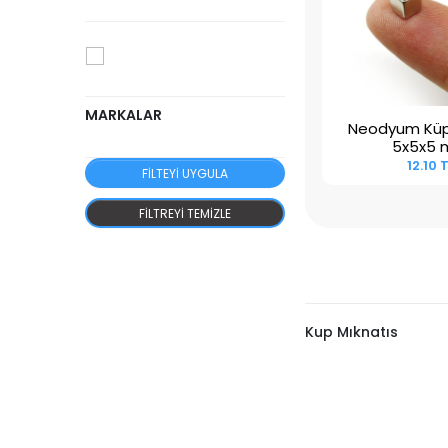
MARKALAR
Neodyum Küp
Sepete E
5x5x5
12.10 
FILTEYI UYGULA
FILTREYI TEMIZLE
Kup Mıknatıs