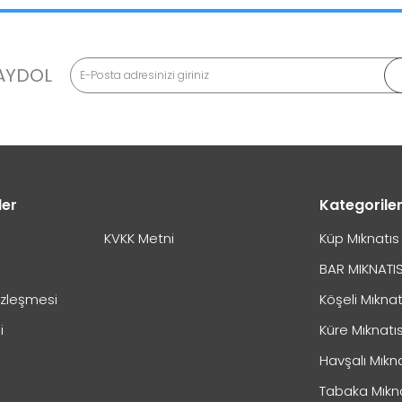
AYDOL
ler
Kategorile
KVKK Metni
Küp Mıknatıs
BAR MIKNATI
özleşmesi
Köşeli Mıknat
i
Küre Mıknatı
Havşalı Mıkn
Tabaka Mıkn