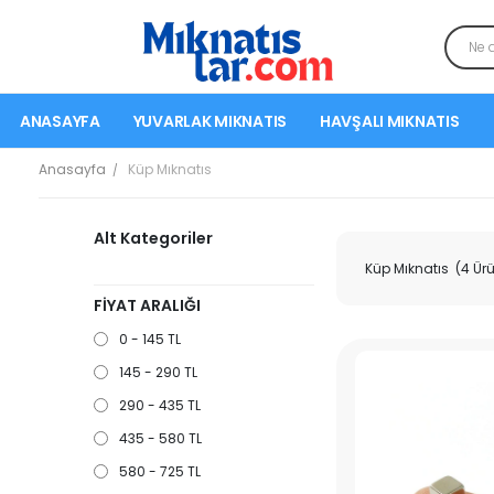
ANASAYFA
YUVARLAK MIKNATIS
HAVŞALI MIKNATIS
Anasayfa
Küp Mıknatıs
Alt Kategoriler
Küp Mıknatıs
(4 Ür
FİYAT ARALIĞI
0 - 145 TL
145 - 290 TL
290 - 435 TL
435 - 580 TL
580 - 725 TL