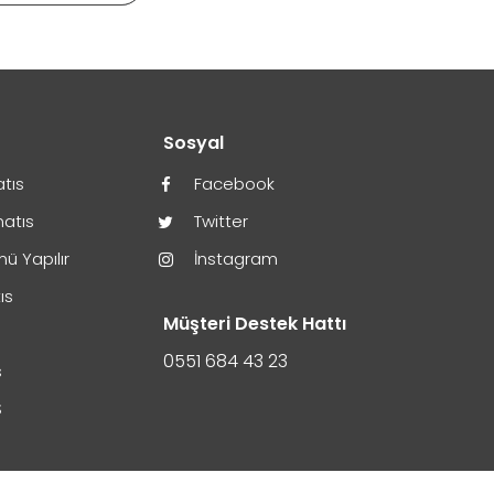
r
Sosyal
atıs
Facebook
natıs
Twitter
ü Yapılır
İnstagram
ıs
Müşteri Destek Hattı
0551 684 43 23
s
S