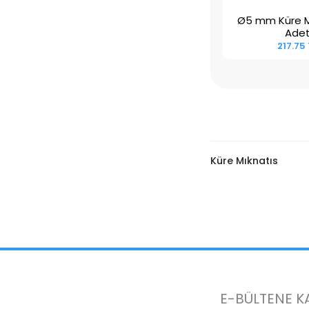
Ø5 mm Küre Mı
Sepete E
Ade
217.75 
Küre Mıknatıs
E-BÜLTENE K