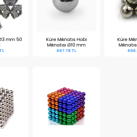
 Ø3 mm 50
Küre Mıknatıs Hobi
Küre Mık
kle
Sepete Ekle
Sepet
t
Mıknatısı Ø10 mm
Mıknatı
 TL
667.78 TL
696.