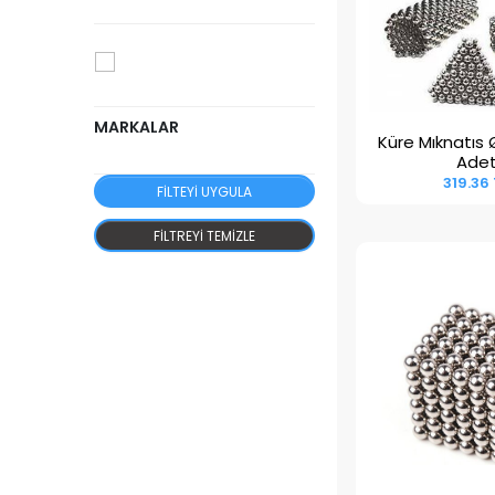
MARKALAR
Küre Mıknatıs
Sepete E
Ade
319.36
FILTEYI UYGULA
FILTREYI TEMIZLE