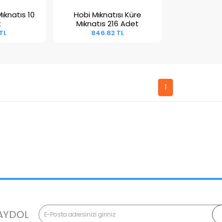
knatıs 10
Hobi Mıknatısı Küre
kle
Sepete Ekle
t
Mıknatıs 216 Adet
TL
846.82 TL
1
AYDOL