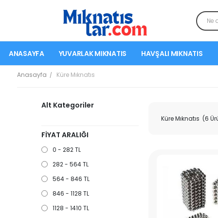
ANASAYFA
YUVARLAK MIKNATIS
HAVŞALI MIKNATIS
Anasayfa
Küre Mıknatıs
Alt Kategoriler
Küre Mıknatıs
(6 Ür
FİYAT ARALIĞI
0 - 282 TL
282 - 564 TL
564 - 846 TL
846 - 1128 TL
1128 - 1410 TL