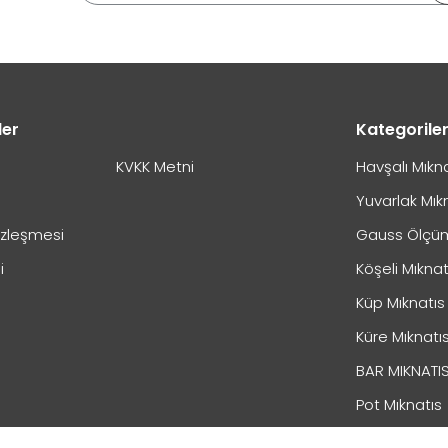
ler
Kategorile
KVKK Metni
Havşalı Mıkn
Yuvarlak Mık
özleşmesi
Gauss Ölçüm
i
Köşeli Mıknat
Küp Mıknatıs
Küre Mıknatı
BAR MIKNATI
Pot Mıknatıs