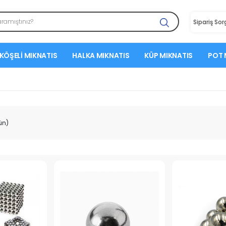
Sipariş So
KÖŞELI MIKNATIS
HALKA MIKNATIS
KÜP MIKNATIS
POT 
ün)