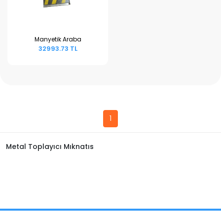
Manyetik Araba
32993.73 TL
Sepete Ekle
1
Metal Toplayıcı Mıknatıs