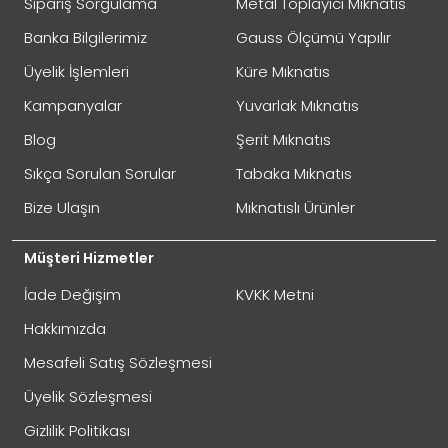
Sipariş Sorgulama
Metal Toplayıcı Mıknatıs
Banka Bilgilerimiz
Gauss Ölçümü Yapılır
Üyelik İşlemleri
Küre Mıknatıs
Kampanyalar
Yuvarlak Mıknatıs
Blog
Şerit Mıknatıs
Sıkça Sorulan Sorular
Tabaka Mıknatıs
Bize Ulaşın
Mıknatıslı Ürünler
Müşteri Hizmetler
İade Değişim
KVKK Metni
Hakkımızda
Mesafeli Satış Sözleşmesi
Üyelik Sözleşmesi
Gizlilik Politikası