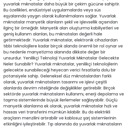
yuvarlak mıknatıslar daha büyük bir çekim gücüne sahiptir.
Bu özellikleri, endüstriyel uygulamalarda veya süs
eşyalarında yaygın olarak kullanılmalarını sağlar. Yuvarlak
mıknatıslar manyetik alanların şekil ve işlevsellik açısından
ilginç bir örneğidir. Manyetik alan oluşturma kabiliyetleri ve
geniş kullanım alanları, bu mıknatısları değerli hale
getirmektedir. Yuvarlak mıknatıslar, elektronik cihazlardan
tıbbi teknolojilere kadar birçok alanda önemli bir rol oynar ve
bu nedenle manyetizma alanında dikkate değer bir
unsurdur. Yenilikçi Teknoloji Yuvarlak Mıknatıslar Gelecekte
Neler Sunabilir? Yuvarlak mıknatıslar, yenilikçi teknolojilerin
gelecekte sunabileceği heyecan verici fırsatlarla dolu bir
potansiyele sahip. Geleneksel düz mıknatıslardan farklı
olarak, yuvarlak mıknatısların tasarımı ve işlevi çeşitli
alanlarda devrim niteliğinde değişiklikler getirebilir. Birçok
sektörde yuvarlak mıknatısların kullanımı, enerji depolama ve
taşıma sistemlerinde büyük ilerlemeler sağlayabilir. Güçlü
manyetik alanlarına ek olarak, yuvarlak mıknatıslar hızlı ve
hassas veri transferini mümkün kılabilir. Bu da elektrikli
araçların menzilini artırabilir ve kablosuz şarj sistemlerinin
etkinliğini iyileştirebilir. Tıp alanında da yuvarlak mıknatısların