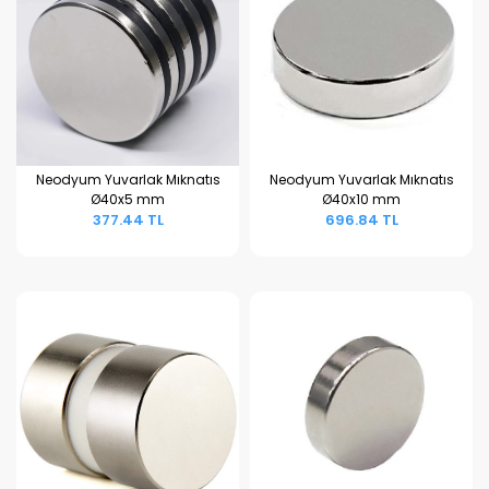
Neodyum Yuvarlak Mıknatıs
Neodyum Yuvarlak Mıknatıs
Ø40x5 mm
Ø40x10 mm
Sepete Ekle
Sepete Ekle
377.44 TL
696.84 TL