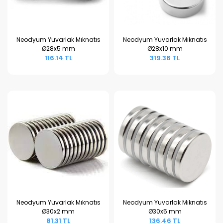
Neodyum Yuvarlak Mıknatıs
Neodyum Yuvarlak Mıknatıs
Ø28x5 mm
Ø28x10 mm
Sepete Ekle
Sepete Ekle
116.14 TL
319.36 TL
Neodyum Yuvarlak Mıknatıs
Neodyum Yuvarlak Mıknatıs
Ø30x2 mm
Ø30x5 mm
Sepete Ekle
Sepete Ekle
81.31 TL
136.46 TL