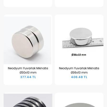
Neodyum Yuvarlak Mıknatıs
Neodyum Yuvarlak Mıknatıs
Ø30x10 mm
Ø36x10 mm
Sepete Ekle
Sepete Ekle
377.44 TL
406.48 TL