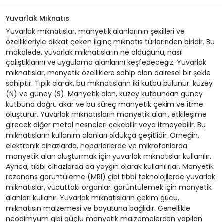
Yuvarlak Mıknatıs
Yuvarlak mıknatıslar, manyetik alanlarının şekilleri ve
özellikleriyle dikkat çeken ilginç mıknatıs türlerinden biridir. Bu
makalede, yuvarlak mıknatısların ne olduğunu, nasıl
çalıştıklarını ve uygulama alanlarını keşfedeceğiz. Yuvarlak
mıknatıslar, manyetik özelliklere sahip olan dairesel bir şekle
sahiptir. Tipik olarak, bu mıknatısların iki kutbu bulunur: kuzey
(N) ve güney (S). Manyetik alan, kuzey kutbundan güney
kutbuna doğru akar ve bu süreç manyetik çekim ve itme
oluşturur. Yuvarlak mıknatısların manyetik alanı, etkileşime
girecek diğer metal nesneleri çekebilir veya itmeyebilir. Bu
mıknatısların kullanım alanları oldukça çeşitlidir. Örneğin,
elektronik cihazlarda, hoparlörlerde ve mikrofonlarda
manyetik alan oluşturmak için yuvarlak mıknatıslar kullanılır.
Ayrıca, tıbbi cihazlarda da yaygın olarak kullanılırlar. Manyetik
rezonans görüntüleme (MRI) gibi tıbbi teknolojilerde yuvarlak
mıknatıslar, vücuttaki organları görüntülemek için manyetik
alanları kullanır. Yuvarlak mıknatısların çekim gücü,
mıknatısın malzemesi ve boyutuna bağlıdır. Genellikle
neodimyum gibi güçlü manyetik malzemelerden yapılan