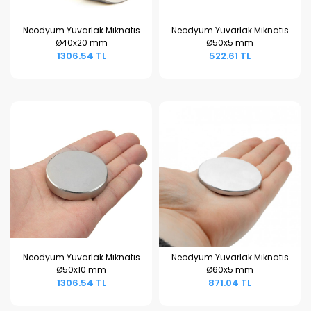
Neodyum Yuvarlak Mıknatıs
Neodyum Yuvarlak Mıknatıs
Ø40x20 mm
Ø50x5 mm
Sepete Ekle
Sepete Ekle
1306.54 TL
522.61 TL
Neodyum Yuvarlak Mıknatıs
Neodyum Yuvarlak Mıknatıs
Ø50x10 mm
Ø60x5 mm
Sepete Ekle
Sepete Ekle
1306.54 TL
871.04 TL