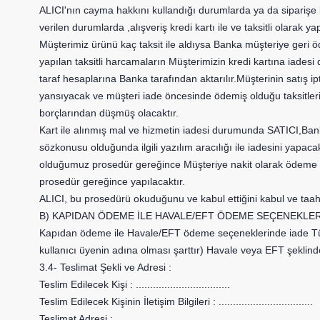
ALICI'nın cayma hakkını kullandığı durumlarda ya da siparişe 
verilen durumlarda ,alışveriş kredi kartı ile ve taksitli olarak y
Müşterimiz ürünü kaç taksit ile aldıysa Banka müşteriye geri
yapılan taksitli harcamaların Müşterimizin kredi kartına iades
taraf hesaplarına Banka tarafından aktarılır.Müşterinin satış ip
yansıyacak ve müşteri iade öncesinde ödemiş olduğu taksitleri 
borçlarından düşmüş olacaktır.
Kart ile alınmış mal ve hizmetin iadesi durumunda SATICI,Ban
sözkonusu olduğunda ilgili yazılım aracılığı ile iadesini yap
olduğumuz prosedür gereğince Müşteriye nakit olarak ödeme y
prosedür gereğince yapılacaktır.
ALICI, bu prosedürü okuduğunu ve kabul ettiğini kabul ve taa
B) KAPIDAN ÖDEME İLE HAVALE/EFT ÖDEME SEÇENEKLE
Kapıdan ödeme ile Havale/EFT ödeme seçeneklerinde iade Tüketi
kullanıcı üyenin adına olması şarttır) Havale veya EFT şeklinde
3.4- Teslimat Şekli ve Adresi :
Teslim Edilecek Kişi :
.................................
Teslim Edilecek Kişinin İletişim Bilgileri :
.................................
Teslimat Adresi :
.................................