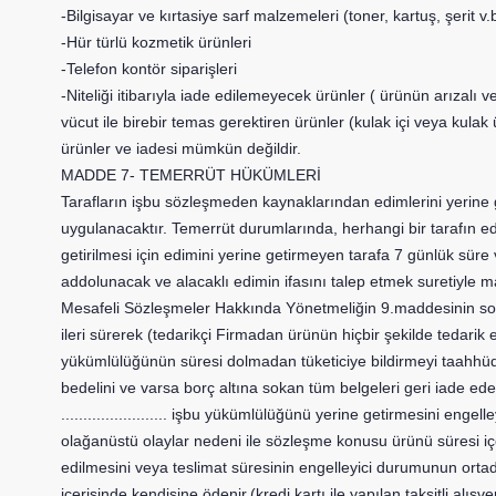
-Bilgisayar ve kırtasiye sarf malzemeleri (toner, kartuş, şerit v.
-Hür türlü kozmetik ürünleri
-Telefon kontör siparişleri
-Niteliği itibarıyla iade edilemeyecek ürünler ( ürünün arızalı 
vücut ile birebir temas gerektiren ürünler (kulak içi veya kulak 
ürünler ve iadesi mümkün değildir.
MADDE 7- TEMERRÜT HÜKÜMLERİ
Tarafların işbu sözleşmeden kaynaklarından edimlerini yeri
uygulanacaktır. Temerrüt durumlarında, herhangi bir tarafın e
getirilmesi için edimini yerine getirmeyen tarafa 7 günlük sür
addolunacak ve alacaklı edimin ifasını talep etmek suretiyle ma
Mesafeli Sözleşmeler Hakkında Yönetmeliğin 9.maddesinin so
ileri sürerek (tedarikçi Firmadan ürünün hiçbir şekilde teda
yükümlülüğünün süresi dolmadan tüketiciye bildirmeyi taahh
bedelini ve varsa borç altına sokan tüm belgeleri geri iade ed
........................
işbu yükümlülüğünü yerine getirmesini engelley
olağanüstü olaylar nedeni ile sözleşme konusu ürünü süresi iç
edilmesini veya teslimat süresinin engelleyici durumunun ortada
içerisinde kendisine ödenir.(kredi kartı ile yapılan taksitli alış