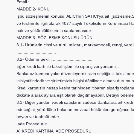
Email :
.................................
MADDE 2- KONU
İşbu sözleşmenin konusu, ALICI'nın SATICI'ya ait
[[sozlesme.
ve teslimi ile ilgili olarak 4077 sayılı Tüketicilerin Korunma
hak ve yükümlülüklerinin saptanmasıdır.
MADDE 3- SÖZLEŞME KONUSU ÜRÜN
3.1- Ürünlerin cinsi ve türü, miktarı, marka/modeli, rengi, vergile
.................................
3.2- Ödeme Şekli :
.................................
Eğer kredi kartı ile taksili işlem ile sipariş veriyorsanız :
Bankanız kampanyalar düzenleyerek sizin seçtiğiniz taksit aded
inisiyatifindedir ve şirketimizin bilgisi dâhilinde olması duru
Kredi kartınızın hesap kesim tarihinden itibaren sipariş toplamı
dikkate alarak aylara eşit olarak dağıtmayabilir. Detaylı ödeme 
3.3- Diğer yandan vadeli satışların sadece Bankalara ait kredi kart
edeceğini, yürürlükte bulunan mevzuat hükümleri gereğince faiz
beyan ve taahhüt eder.
İade Prosedürü:
A) KREDİ KARTINA İADE PROSEDÜRÜ