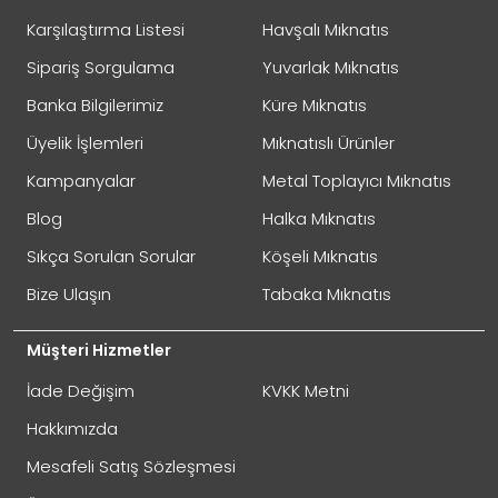
Karşılaştırma Listesi
Havşalı Mıknatıs
Sipariş Sorgulama
Yuvarlak Mıknatıs
Banka Bilgilerimiz
Küre Mıknatıs
Üyelik İşlemleri
Mıknatıslı Ürünler
Kampanyalar
Metal Toplayıcı Mıknatıs
Blog
Halka Mıknatıs
Sıkça Sorulan Sorular
Köşeli Mıknatıs
Bize Ulaşın
Tabaka Mıknatıs
Müşteri Hizmetler
İade Değişim
KVKK Metni
Hakkımızda
Mesafeli Satış Sözleşmesi