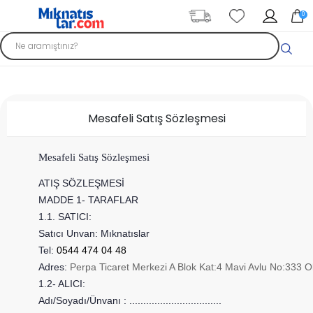
0
ANASAYFA
YUVARLAK MIKNATIS
HAVŞALI MIKNATIS
Mesafeli Satış Sözleşmesi
Mesafeli Satış Sözleşmesi
ATIŞ SÖZLEŞMESİ
MADDE 1- TARAFLAR
1.1. SATICI:
Satıcı Unvan: Mıknatıslar
Tel:
0544 474 04 48
Adres:
Perpa Ticaret Merkezi A Blok Kat:4 Mavi Avlu No:333 O
1.2- ALICI:
Adı/Soyadı/Ünvanı :
.................................