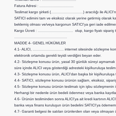
Fatura Adresi :
.................................
Teslimat kargo şirketi (
...............................
) aracılığı ile ALIC
SATICI edimini tam ve eksiksiz olarak yerine getirmiş olarak k
beklemiş olması ve/veya kargonun SATICI'ya geri iade edilmesin
Kargo Ücreti :
..................................
olup, kargo fiyatı sipariş
...................................................
MADDE 4- GENEL HÜKÜMLER
4.1- ALICI,
..............................
internet sitesinde sözleşme konus
elektronik ortamda gerekli teyidi verdiğini beyan eder.
4.2- Sözleşme konusu ürün, yasal 30 günlük süreyi aşmamak koşul
süre içinde ALICI veya gösterdiği adresteki kişi/kuruluşa teslim 
4.3- Sözleşme konusu ürün, ALICI'dan başka bir kişi/kuruluşa 
4.4- SATICI, sözleşme konusu ürünün sağlam, eksiksiz, siparişte
4.5- Sözleşme konusu ürünün teslimatı için işbu sözleşmenin imz
Herhangi bir nedenle ürün bedeli ödenmez veya banka kayıtları
4.6- Ürünün tesliminden sonra ALICI'ya ait kredi kartının ALICI
banka veya finans kuruluşun ürün bedelini SATICI'ya ödememes
4.7- Garanti belgesi ile satılan ürünlerden olan veya olmayan ürü