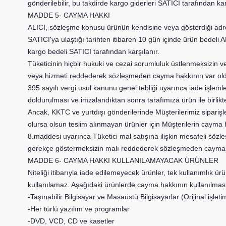
gönderilebilir, bu takdirde kargo giderleri SATICI tarafından kar
MADDE 5- CAYMA HAKKI
ALICI, sözleşme konusu ürünün kendisine veya gösterdiği adres
SATICI'ya ulaştığı tarihten itibaren 10 gün içinde ürün bedel
kargo bedeli SATICI tarafından karşılanır.
Tüketicinin hiçbir hukuki ve cezai sorumluluk üstlenmeksizin v
veya hizmeti reddederek sözleşmeden cayma hakkının var olduğ
395 sayılı vergi usul kanunu genel tebliği uyarınca iade işleml
doldurulması ve imzalandıktan sonra tarafımıza ürün ile birlik
Ancak, KKTC ve yurtdışı gönderilerinde Müşterilerimiz sipari
olursa olsun teslim alınmayan ürünler için Müşteriler
8.maddesi uyarınca Tüketici mal satışına ilişkin mesafeli sözle
gerekçe göstermeksizin malı reddederek sözleşmeden cayma h
MADDE 6- CAYMA HAKKI KULLANILAMAYACAK ÜRÜNLER
Niteliği itibarıyla iade edilemeyecek ürünler, tek kullanımlık ü
kullanılamaz. Aşağıdaki ürünlerde cayma hakkının kullanılmas
-Taşınabilir Bilgisayar ve Masaüstü Bilgisayarlar (Orijinal işle
-Her türlü yazılım ve programlar
-DVD, VCD, CD ve kasetler