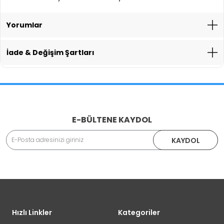
Yorumlar
İade & Değişim Şartları
İade İşlemlerinde Kargo Ücretlendirmesi Yapılıyor mu?
E-BÜLTENE KAYDOL
Adınız Soyadınız
KAYDOL
İade veya Değişim İşlemini Nasıl Yapabilirim?
DEĞİŞİM
Eposta Adresiniz
Yorumunuz
Hızlı Linkler
Kategoriler