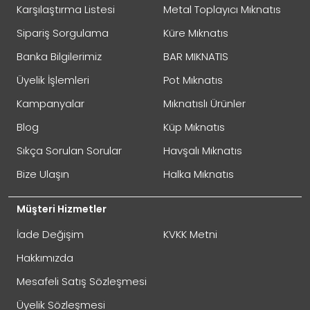
İADE
Karşılaştırma Listesi
Metal Toplayıcı Mıknatıs
Sipariş Sorgulama
Küre Mıknatıs
Banka Bilgilerimiz
BAR MIKNATIS
Not:
HTML'e dönüştürülmez!
Üyelik İşlemleri
Pot Mıknatıs
Oylama
Kötü
İyi
Kampanyalar
Mıknatıslı Ürünler
Blog
Küp Mıknatıs
GÖNDER
Sıkça Sorulan Sorular
Havşalı Mıknatıs
Bize Ulaşın
Halka Mıknatıs
Müşteri Hizmetler
İade Değişim
KVKK Metni
Hakkımızda
Mesafeli Satış Sözleşmesi
Üyelik Sözleşmesi