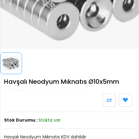
Havşalı Neodyum Mıknatıs Ø10x5mm
Ürün Kodu :
Havşalı Neodyum Mıkantıs
Stok Durumu :
Stokta var
Havşalı Neodyum Mıknatıs KDV dahildir