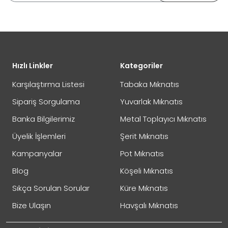
DEĞİŞİM
Eposta Adresiniz
Yorumunuz
Hızlı Linkler
Kategoriler
İADE
Karşılaştırma Listesi
Tabaka Mıknatıs
Sipariş Sorgulama
Yuvarlak Mıknatıs
Banka Bilgilerimiz
Metal Toplayıcı Mıknatıs
Not:
HTML'e dönüştürülmez!
Üyelik İşlemleri
Şerit Mıknatıs
Oylama
Kötü
İyi
Kampanyalar
Pot Mıknatıs
Blog
Köşeli Mıknatıs
GÖNDER
Sıkça Sorulan Sorular
Küre Mıknatıs
Bize Ulaşın
Havşalı Mıknatıs