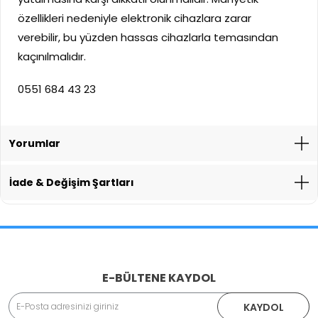
özellikleri nedeniyle elektronik cihazlara zarar
verebilir, bu yüzden hassas cihazlarla temasından
kaçınılmalıdır.
0551 684 43 23
Yorumlar
İade & Değişim Şartları
İade İşlemlerinde Kargo Ücretlendirmesi Yapılıyor mu?
E-BÜLTENE KAYDOL
Adınız Soyadınız
KAYDOL
İade veya Değişim İşlemini Nasıl Yapabilirim?