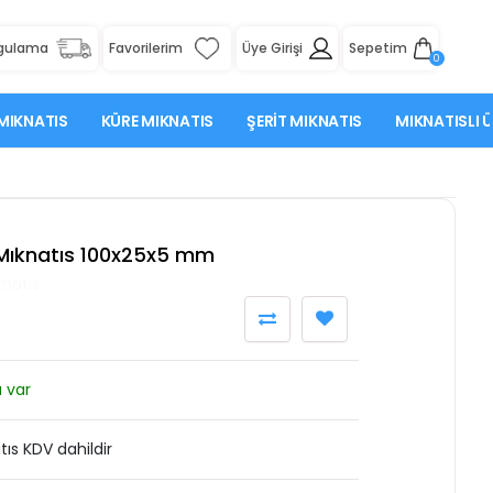
rgulama
Favorilerim
Üye Girişi
Sepetim
0
MIKNATIS
KÜRE MIKNATIS
ŞERIT MIKNATIS
MIKNATISLI 
Mıknatıs 100x25x5 mm
knatıs
 var
ıs KDV dahildir