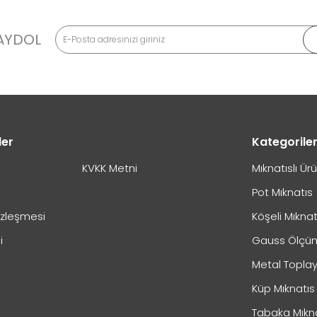
m?
AYDOL
ler
Kategorile
ılır?
KVKK Metni
Mıknatıslı Ür
Pot Mıknatıs
özleşmesi
Köşeli Mıknat
i
Gauss Ölçüm
Metal Toplay
Küp Mıknatıs
Tabaka Mıkn