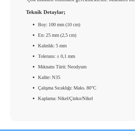
İADE
Teknik Detaylar;
Eposta Adresiniz
Boy: 100 mm (10 cm)
En: 25 mm (2,5 cm)
Yorumunuz
Kalınlık: 5 mm
Tolerans: ± 0,1 mm
Mıknatıs Türü: Neodyum
İade Gönderimi Nasıl Yapılır?
Not:
HTML'e dönüştürülmez!
Kalite: N35
Oylama
Çalışma Sıcaklığı: Maks. 80°C
Kötü
İyi
Kaplama: Nikel/Çinko/Nikel
İade Adresi:
Perpa Ticaret Merkezi A Blok Kat:4 Mavi Avlu No:33
İptal işlemini nasıl yapabilirim?
0544 474 04 48