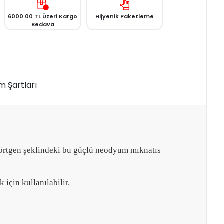
6000.00 TL Üzeri Kargo
Hijyenik Paketleme
Bedava
m Şartları
kdörtgen şeklindeki bu güçlü neodyum mıknatıs
için kullanılabilir.