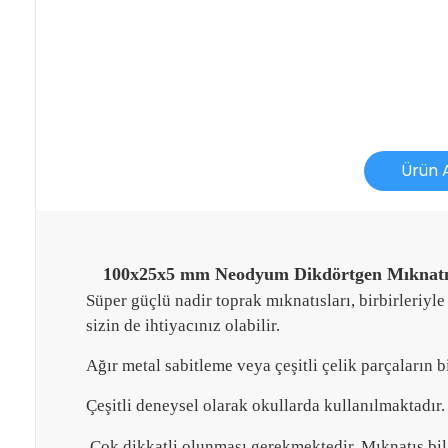
Ürün 
100x25x5 mm Neodyum Dikdörtgen Mıknatı
Süper güçlü nadir toprak mıknatısları, birbirleri
İade İşlemlerinde Kargo Ücretlendirmesi Yapılıyor 
sizin de ihtiyacınız olabilir.
Ağır metal sabitleme veya çeşitli çelik parçaların 
İade veya Değişim İşlemini Nasıl Yapabilirim?
DEĞİŞİM
Çeşitli deneysel olarak okullarda kullanılmaktadır.
Adınız Soyadınız
Çok dikkatli olunması gerekmektedir. Mıknatıs bilg