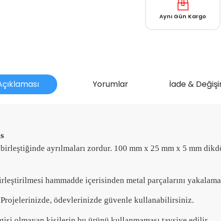
Aynı Gün Kargo
Açıklaması
Yorumlar
İade & Değişi
s
yle birleştiğinde ayrılmaları zordur. 100 mm x 25 mm x 5 mm di
mu?
birleştirilmesi hammadde içerisinden metal parçalarını yakalamak 
 Projelerinizde, ödevlerinizde güvenle kullanabilirsiniz.
isi olmayan kişilerin bu ürünü kullanmaması tavsiye edilir.