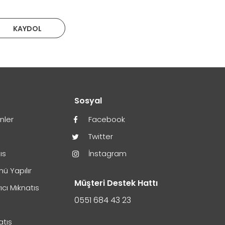
KAYDOL
r
Sosyal
ünler
Facebook
Twitter
ıs
İnstagram
ü Yapılır
Müşteri Destek Hattı
ıcı Mıknatıs
0551 684 43 23
atıs