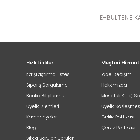
İnceleme prosedürünüz hakkında bilgi alabilir miyi
E-BÜLTENE K
Hızlı Linkler
Müşteri Hizmet
İade/iptal ettiğim ürünün geri ödemesi ne zaman yap
Karşılaştırma Listesi
İade Değişim
Sipariş Sorgulama
Hakkımızda
Banka Bilgilerimiz
Mesafeli Satış S
Kapıda Ödeme Hakkında Önemli Bilgilendirme
Üyelik İşlemleri
Üyelik Sözleşmes
Kampanyalar
Gizlilik Politikası
Blog
Çerez Politikası
Sıkça Sorulan Sorular