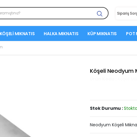
Sipariş So
KÖŞELI MIKNATIS
HALKA MIKNATIS
KÜP MIKNATIS
POT 
mm
Köşeli Neodyum 
Ürün Kodu :
Köşeli Mı
Stok Durumu :
Stokta
Neodyum Köşeli Mıknat