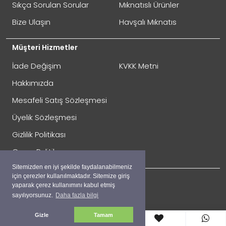
GÖNDER
Sıkça Sorulan Sorular
Mıknatıslı Ürünler
Bize Ulaşın
Havşalı Mıknatıs
Müşteri Hizmetler
İade Değişim
KVKK Metni
Hakkımızda
Mesafeli Satış Sözleşmesi
Üyelik Sözleşmesi
İade Gönderimi Nasıl Yapılır?
Gizlilik Politikası
Çerez Politikası
Sitemizden en iyi şekilde faydalanabilmeniz
için çerezler kullanılmaktadır. Sitemize giriş
yaparak çerez kullanımını kabul etmiş
sayılıyorsunuz.
Daha fazla bilgi
Sosyal
Facebook
Gizle
Tamam