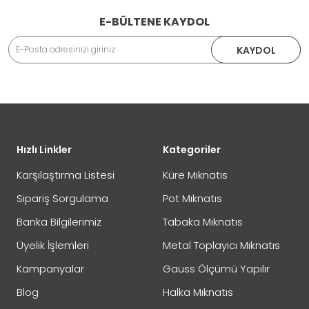
E-BÜLTENE KAYDOL
Adınız Soyadınız
KAYDOL
İade veya Değişim İşlemini Nasıl Yapabilirim?
DEĞİŞİM
Eposta Adresiniz
Yorumunuz
Hızlı Linkler
Kategoriler
İADE
Karşılaştırma Listesi
Küre Mıknatıs
Sipariş Sorgulama
Pot Mıknatıs
Banka Bilgilerimiz
Tabaka Mıknatıs
Not:
HTML'e dönüştürülmez!
Üyelik İşlemleri
Metal Toplayıcı Mıknatıs
Oylama
Kötü
İyi
Kampanyalar
Gauss Ölçümü Yapılır
Blog
Halka Mıknatıs