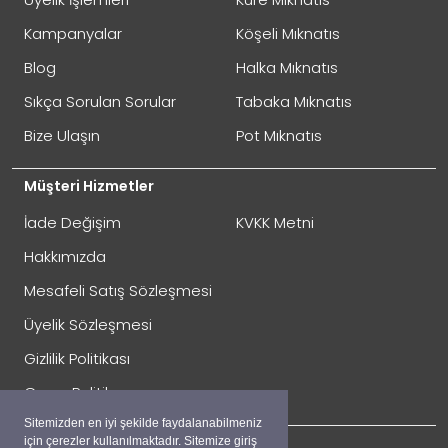
Oylama
Kötü
İyi
Kampanyalar
Köşeli Mıknatıs
Blog
Halka Mıknatıs
GÖNDER
Sıkça Sorulan Sorular
Tabaka Mıknatıs
Bize Ulaşın
Pot Mıknatıs
Müşteri Hizmetler
İade Değişim
KVKK Metni
Hakkımızda
Mesafeli Satış Sözleşmesi
Üyelik Sözleşmesi
İade Gönderimi Nasıl Yapılır?
Gizlilik Politikası
Çerez Politikası
Sitemizden en iyi şekilde faydalanabilmeniz
için çerezler kullanılmaktadır. Sitemize giriş