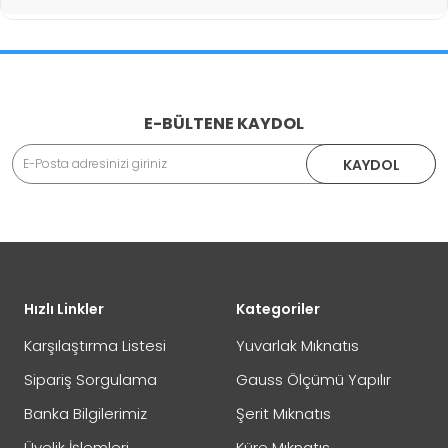
İade İşlemlerinde Kargo Ücretlendirmesi Yapılıyor mu?
E-BÜLTENE KAYDOL
Adınız Soyadınız
KAYDOL
İade veya Değişim İşlemini Nasıl Yapabilirim?
DEĞİŞİM
Eposta Adresiniz
Yorumunuz
Hızlı Linkler
Kategoriler
İADE
Karşılaştırma Listesi
Yuvarlak Mıknatıs
Sipariş Sorgulama
Gauss Ölçümü Yapılır
Banka Bilgilerimiz
Şerit Mıknatıs
Not:
HTML'e dönüştürülmez!
Üyelik İşlemleri
Küre Mıknatıs