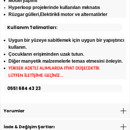
Model yapımı
Hyperloop projelerinde kullanılan mıknatıs
Rüzgar gülleri,Elektirikli motor ve alternatörler
Kullanım Talimatları:
Uygun bir yüzeye sabitlemek için uygun bir yapıştırıcı
kullanın.
Çocukların erişiminden uzak tutun.
Diğer manyetik malzemelerle temas etmesini önleyin.
YÜKSEK ADETLİ ALIMLARDA FİYAT DÜŞECEKTİR.
LÜTFEN İLETİŞİME GEÇİNİZ...
0551 684 43 23
Yorumlar
İade & Değişim Şartları