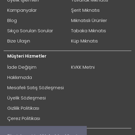
Oylama
Kötü
İyi
Kampanyalar
Şerit Mıknatıs
Blog
Mıknatıslı Ürünler
GÖNDER
Sıkça Sorulan Sorular
Tabaka Mıknatıs
Bize Ulaşın
Küp Mıknatıs
Müşteri Hizmetler
İade Değişim
KVKK Metni
Hakkımızda
Mesafeli Satış Sözleşmesi
Üyelik Sözleşmesi
İade Gönderimi Nasıl Yapılır?
Gizlilik Politikası
Çerez Politikası