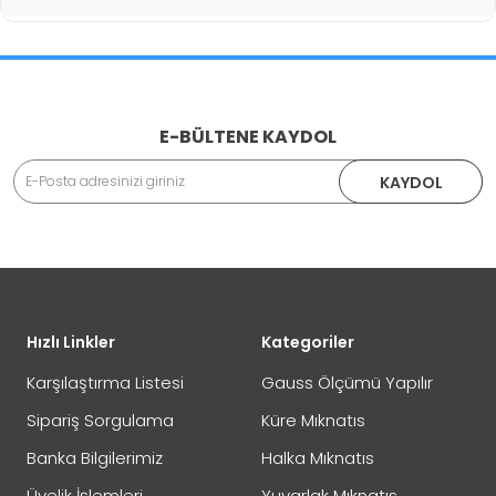
İade İşlemlerinde Kargo Ücretlendirmesi Yapılıyor mu?
E-BÜLTENE KAYDOL
Adınız Soyadınız
KAYDOL
İade veya Değişim İşlemini Nasıl Yapabilirim?
DEĞİŞİM
Eposta Adresiniz
Yorumunuz
Hızlı Linkler
Kategoriler
İADE
Karşılaştırma Listesi
Gauss Ölçümü Yapılır
Sipariş Sorgulama
Küre Mıknatıs
Banka Bilgilerimiz
Halka Mıknatıs
Not:
HTML'e dönüştürülmez!
Üyelik İşlemleri
Yuvarlak Mıknatıs