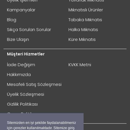
Oylama
Kötü
İyi
Kampanyalar
Mıknatıslı Ürünler
Blog
Tabaka Mıknatıs
GÖNDER
Sıkça Sorulan Sorular
Halka Mıknatıs
Bize Ulaşın
Küre Mıknatıs
Müşteri Hizmetler
İade Değişim
KVKK Metni
Hakkımızda
Mesafeli Satış Sözleşmesi
Üyelik Sözleşmesi
İade Gönderimi Nasıl Yapılır?
Gizlilik Politikası
Çerez Politikası
Sitemizden en iyi şekilde faydalanabilmeniz
için çerezler kullanılmaktadır. Sitemize giriş