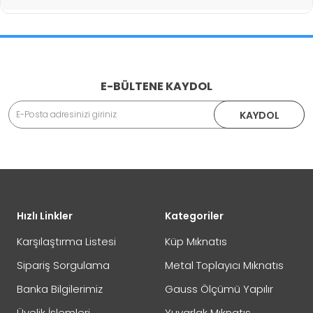
İade İşlemlerinde Kargo Ücretlendirmesi Yapılıyor mu?
E-BÜLTENE KAYDOL
Adınız Soyadınız
KAYDOL
İade veya Değişim İşlemini Nasıl Yapabilirim?
DEĞİŞİM
Eposta Adresiniz
Yorumunuz
Hızlı Linkler
Kategoriler
İADE
Karşılaştırma Listesi
Küp Mıknatıs
Sipariş Sorgulama
Metal Toplayıcı Mıknatıs
Banka Bilgilerimiz
Gauss Ölçümü Yapılır
Not:
HTML'e dönüştürülmez!
Üyelik İşlemleri
Yuvarlak Mıknatıs