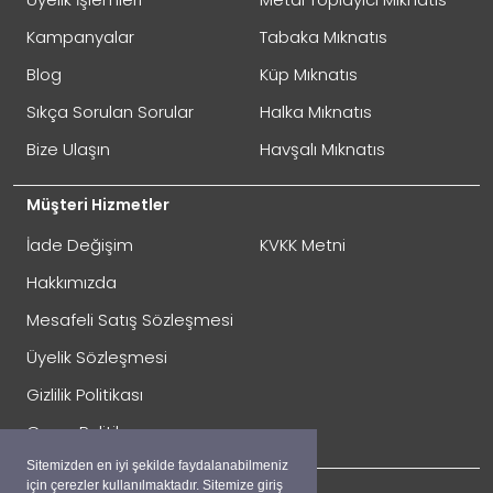
Oylama
Kötü
İyi
Kampanyalar
Tabaka Mıknatıs
Blog
Küp Mıknatıs
GÖNDER
Sıkça Sorulan Sorular
Halka Mıknatıs
Bize Ulaşın
Havşalı Mıknatıs
Müşteri Hizmetler
İade Değişim
KVKK Metni
Hakkımızda
Mesafeli Satış Sözleşmesi
Üyelik Sözleşmesi
İade Gönderimi Nasıl Yapılır?
Gizlilik Politikası
Çerez Politikası
Sitemizden en iyi şekilde faydalanabilmeniz
için çerezler kullanılmaktadır. Sitemize giriş