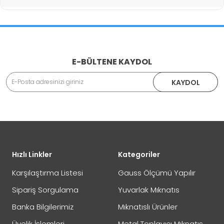
İade İşlemlerinde Kargo Ücretlendirmesi Yapılıyor mu?
E-BÜLTENE KAYDOL
Adınız Soyadınız
KAYDOL
İade veya Değişim İşlemini Nasıl Yapabilirim?
DEĞİŞİM
Eposta Adresiniz
Yorumunuz
Hızlı Linkler
Kategoriler
İADE
Karşılaştırma Listesi
Gauss Ölçümü Yapılır
Sipariş Sorgulama
Yuvarlak Mıknatıs
Banka Bilgilerimiz
Mıknatıslı Ürünler
Not:
HTML'e dönüştürülmez!
Üyelik İşlemleri
Metal Toplayıcı Mıknatıs