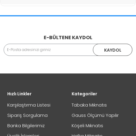
İade İşlemlerinde Kargo Ücretlendirmesi Yapılıyor mu?
E-BÜLTENE KAYDOL
Adınız Soyadınız
KAYDOL
İade veya Değişim İşlemini Nasıl Yapabilirim?
DEĞİŞİM
Eposta Adresiniz
Yorumunuz
Hızlı Linkler
Kategoriler
İADE
Karşılaştırma Listesi
Tabaka Mıknatıs
Sipariş Sorgulama
Gauss Ölçümü Yapılır
Banka Bilgilerimiz
Köşeli Mıknatıs
Not:
HTML'e dönüştürülmez!
Üyelik İşlemleri
Halka Mıknatıs