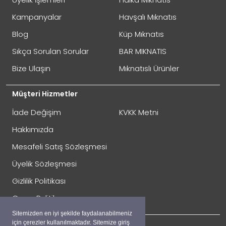
Oylama
Kötü
İyi
Kampanyalar
Havşalı Mıknatıs
Blog
Küp Mıknatıs
GÖNDER
Sıkça Sorulan Sorular
BAR MIKNATIS
Bize Ulaşın
Mıknatıslı Ürünler
Müşteri Hizmetler
İade Değişim
KVKK Metni
Hakkımızda
Mesafeli Satış Sözleşmesi
Üyelik Sözleşmesi
İade Gönderimi Nasıl Yapılır?
Gizlilik Politikası
Çerez Politikası
Sitemizden en iyi şekilde faydalanabilmeniz
için çerezler kullanılmaktadır. Sitemize giriş