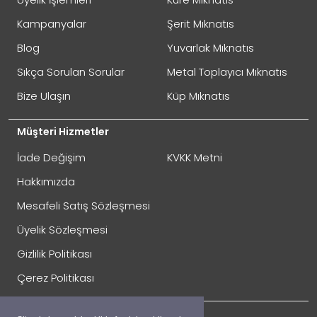
Oylama
Kötü
İyi
Kampanyalar
Şerit Mıknatıs
Blog
Yuvarlak Mıknatıs
GÖNDER
Sıkça Sorulan Sorular
Metal Toplayıcı Mıknatıs
Bize Ulaşın
Küp Mıknatıs
Müşteri Hizmetler
İade Değişim
KVKK Metni
Hakkımızda
Mesafeli Satış Sözleşmesi
Üyelik Sözleşmesi
İade Gönderimi Nasıl Yapılır?
Gizlilik Politikası
Çerez Politikası