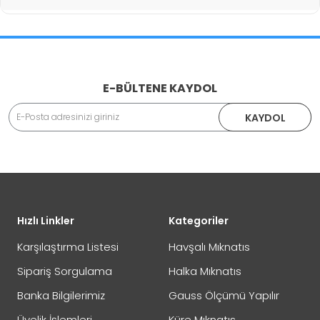
İade İşlemlerinde Kargo Ücretlendirmesi Yapılıyor mu?
E-BÜLTENE KAYDOL
Adınız Soyadınız
KAYDOL
İade veya Değişim İşlemini Nasıl Yapabilirim?
DEĞİŞİM
Eposta Adresiniz
Yorumunuz
Hızlı Linkler
Kategoriler
İADE
Karşılaştırma Listesi
Havşalı Mıknatıs
Sipariş Sorgulama
Halka Mıknatıs
Banka Bilgilerimiz
Gauss Ölçümü Yapılır
Not:
HTML'e dönüştürülmez!
Üyelik İşlemleri
Küre Mıknatıs