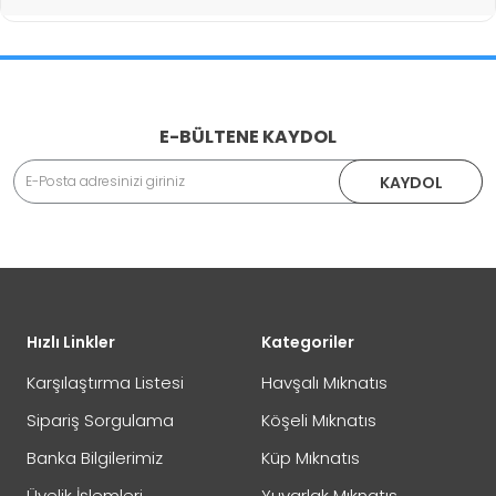
İade İşlemlerinde Kargo Ücretlendirmesi Yapılıyor mu?
E-BÜLTENE KAYDOL
Adınız Soyadınız
KAYDOL
İade veya Değişim İşlemini Nasıl Yapabilirim?
DEĞİŞİM
Eposta Adresiniz
Yorumunuz
Hızlı Linkler
Kategoriler
İADE
Karşılaştırma Listesi
Havşalı Mıknatıs
Sipariş Sorgulama
Köşeli Mıknatıs
Banka Bilgilerimiz
Küp Mıknatıs
Not:
HTML'e dönüştürülmez!
Üyelik İşlemleri
Yuvarlak Mıknatıs