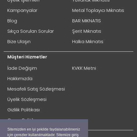
Oylama
Kötü
İyi
Kampanyalar
Metal Toplayıcı Mıknatıs
Blog
BAR MIKNATIS
GÖNDER
Sıkça Sorulan Sorular
Şerit Mıknatıs
Bize Ulaşın
Halka Mıknatıs
Müşteri Hizmetler
İade Değişim
KVKK Metni
Hakkımızda
Mesafeli Satış Sözleşmesi
Üyelik Sözleşmesi
İade Gönderimi Nasıl Yapılır?
Gizlilik Politikası
Çerez Politikası
Sitemizden en iyi şekilde faydalanabilmeniz
için çerezler kullanılmaktadır. Sitemize giriş