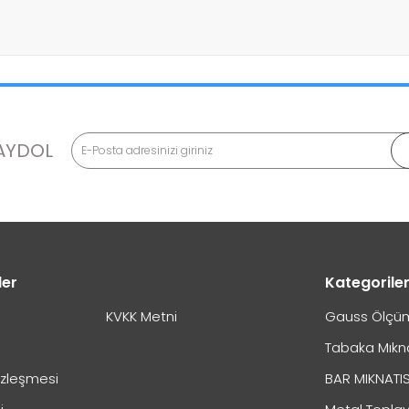
m?
AYDOL
ılır?
ler
Kategorile
KVKK Metni
Gauss Ölçüm
Tabaka Mıkn
özleşmesi
BAR MIKNATI