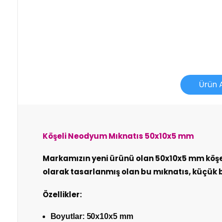
Ürün 
Köşeli Neodyum Mıknatıs 50x10x5 mm
İade İşlemlerinde Kargo Ücretlendirmesi Yapılıyor 
Markamızın yeni ürünü olan 50x10x5 mm köşeli
olarak tasarlanmış olan bu mıknatıs, küçük 
İade veya Değişim İşlemini Nasıl Yapabilirim?
DEĞİŞİM
Özellikler:
Adınız Soyadınız
Boyutlar: 50x10x5 mm