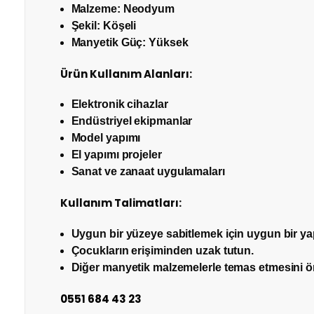
Malzeme: Neodyum
İADE
Şekil: Köşeli
Eposta Adresiniz
Manyetik Güç: Yüksek
Ürün Kullanım Alanları:
Yorumunuz
Elektronik cihazlar
Endüstriyel ekipmanlar
Model yapımı
El yapımı projeler
İade Gönderimi Nasıl Yapılır?
Sanat ve zanaat uygulamaları
Not:
HTML'e dönüştürülmez!
Oylama
Kullanım Talimatları:
Kötü
İyi
Uygun bir yüzeye sabitlemek için uygun bir yapı
İade Adresi:
Çocukların erişiminden uzak tutun.
Diğer manyetik malzemelerle temas etmesini ö
Perpa Ticaret Merkezi A Blok Kat:4 Mavi Avlu No:33
İptal işlemini nasıl yapabilirim?
0551 684 43 23
0544 474 04 48