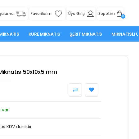
rgulama
Favorilerim
Üye Girişi
Sepetim
0
MIKNATIS
KÜRE MIKNATIS
ŞERIT MIKNATIS
MIKNATISLI 
Mıknatıs 50x10x5 mm
knatıs
 var
ıs KDV dahildir