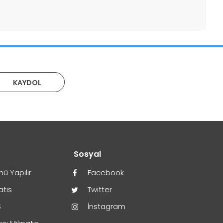
KAYDOL
r
Sosyal
ü Yapılır
Facebook
atıs
Twitter
S
İnstagram