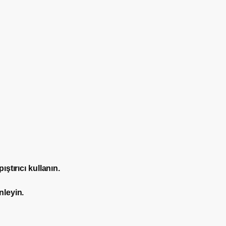
ştırıcı kullanın.
nleyin.
3 Okmeydanı / İstanbul
0544 474 04 48