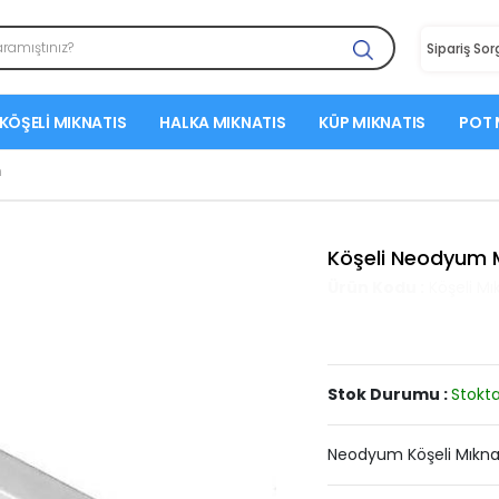
Sipariş So
KÖŞELI MIKNATIS
HALKA MIKNATIS
KÜP MIKNATIS
POT 
m
Köşeli Neodyum 
Ürün Kodu :
Köşeli Mı
Stok Durumu :
Stokta
Neodyum Köşeli Mıknat