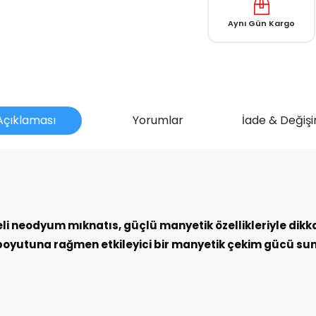
Aynı Gün Kargo
Açıklaması
Yorumlar
İade & Değişi
mu?
 neodyum mıknatıs, güçlü manyetik özellikleriyle dikkat 
boyutuna rağmen etkileyici bir manyetik çekim gücü su