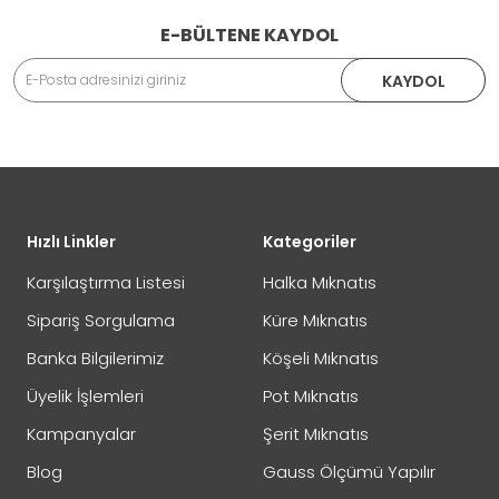
E-BÜLTENE KAYDOL
Adınız Soyadınız
KAYDOL
İade veya Değişim İşlemini Nasıl Yapabilirim?
DEĞİŞİM
Eposta Adresiniz
Yorumunuz
Hızlı Linkler
Kategoriler
İADE
Karşılaştırma Listesi
Halka Mıknatıs
Sipariş Sorgulama
Küre Mıknatıs
Banka Bilgilerimiz
Köşeli Mıknatıs
Not:
HTML'e dönüştürülmez!
Üyelik İşlemleri
Pot Mıknatıs
Oylama
Kötü
İyi
Kampanyalar
Şerit Mıknatıs
Blog
Gauss Ölçümü Yapılır