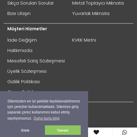
GÖNDER
Sıkça Sorulan Sorular
Metal Toplayıcı Mıknatıs
Bize Ulaşın
Yuvarlak Mıknatıs
Müşteri Hizmetler
İade Değişim
KVKK Metni
Hakkımızda
Mesafeli Satış Sözleşmesi
Üyelik Sözleşmesi
İade Gönderimi Nasıl Yapılır?
Gizlilik Politikası
Çerez Politikası
Sitemizden en iyi şekilde faydalanabilmeniz
için çerezler kullanılmaktadır. Sitemize giriş
yaparak çerez kullanımını kabul etmiş
sayılıyorsunuz.
Daha fazla bilgi
Sosyal
Facebook
Gizle
Tamam