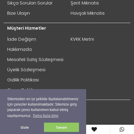
GÖNDER
Sıkça Sorulan Sorular
Şerit Mıknatıs
Bize Ulaşın
Havşalı Mıknatıs
Müşteri Hizmetler
İade Değişim
KVKK Metni
Hakkımızda
Mesafeli Satış Sözleşmesi
Üyelik Sözleşmesi
İade Gönderimi Nasıl Yapılır?
Gizlilik Politikası
Çerez Politikası
Sitemizden en iyi şekilde faydalanabilmeniz
için çerezler kullanılmaktadır. Sitemize giriş
yaparak çerez kullanımını kabul etmiş
sayılıyorsunuz.
Daha fazla bilgi
Sosyal
Facebook
Gizle
Tamam