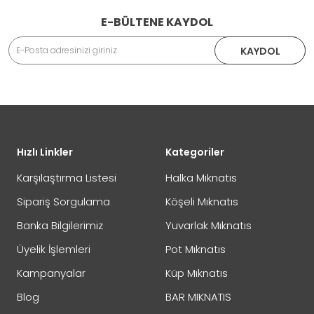
E-BÜLTENE KAYDOL
Adınız Soyadınız
KAYDOL
İade veya Değişim İşlemini Nasıl Yapabilirim?
DEĞİŞİM
Eposta Adresiniz
Yorumunuz
Hızlı Linkler
Kategoriler
İADE
Karşılaştırma Listesi
Halka Mıknatıs
Sipariş Sorgulama
Köşeli Mıknatıs
Banka Bilgilerimiz
Yuvarlak Mıknatıs
Not:
HTML'e dönüştürülmez!
Üyelik İşlemleri
Pot Mıknatıs
Oylama
Kötü
İyi
Kampanyalar
Küp Mıknatıs
Blog
BAR MIKNATIS