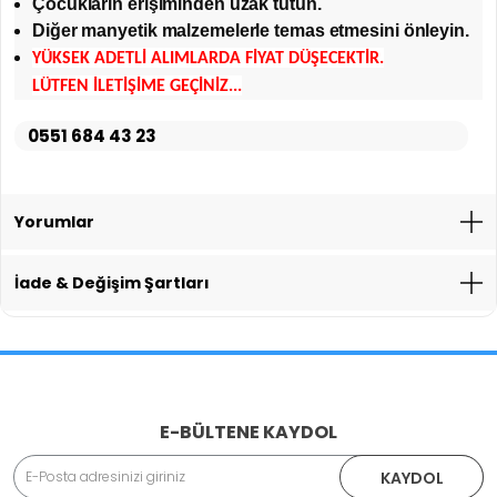
Çocukların erişiminden uzak tutun.
Diğer manyetik malzemelerle temas etmesini önleyin.
YÜKSEK ADETLİ ALIMLARDA FİYAT DÜŞECEKTİR.
LÜTFEN İLETİŞİME GEÇİNİZ...
0551 684 43 23
Yorumlar
İade & Değişim Şartları
İade İşlemlerinde Kargo Ücretlendirmesi Yapılıyor mu?
E-BÜLTENE KAYDOL
Adınız Soyadınız
KAYDOL
İade veya Değişim İşlemini Nasıl Yapabilirim?