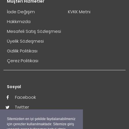
Müşteri Hizmetler
İade Değişim
KVKK Metni
Hakkımızda
Mesafeli Satış Sözleşmesi
Üyelik Sözleşmesi
İade Gönderimi Nasıl Yapılır?
Gizlilik Politikası
Çerez Politikası
Sosyal
Facebook
Twitter
İade Adresi:
İnstagram
Sitemizden en iyi şekilde faydalanabilmeniz
Perpa Ticaret Merkezi A Blok Kat:4 Mavi Avlu No:333
için çerezler kullanılmaktadır. Sitemize giriş
Okmeydanı / İstanbul