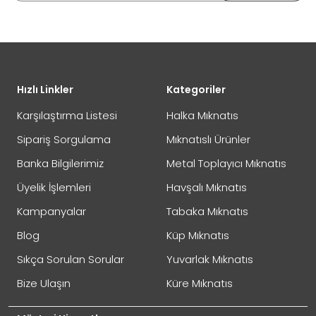
DEĞİŞİM
Eposta Adresiniz
Yorumunuz
Hızlı Linkler
Kategoriler
İADE
Karşılaştırma Listesi
Halka Mıknatıs
Sipariş Sorgulama
Mıknatıslı Ürünler
Banka Bilgilerimiz
Metal Toplayıcı Mıknatıs
Not:
HTML'e dönüştürülmez!
Üyelik İşlemleri
Havşalı Mıknatıs
Oylama
Kötü
İyi
Kampanyalar
Tabaka Mıknatıs
Blog
Küp Mıknatıs
GÖNDER
Sıkça Sorulan Sorular
Yuvarlak Mıknatıs
Bize Ulaşın
Küre Mıknatıs