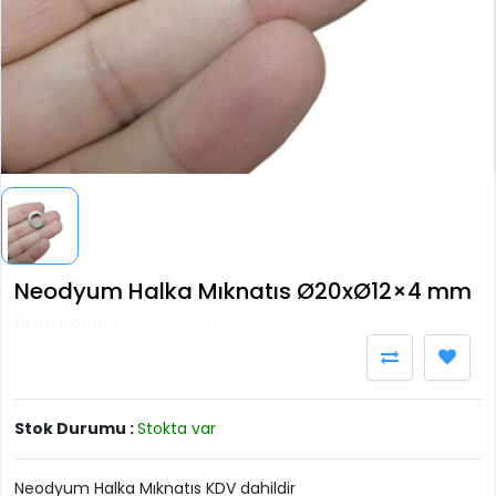
Neodyum Halka Mıknatıs Ø20xØ12×4 mm
Ürün Kodu :
Halka Mıknatıs
Stok Durumu :
Stokta var
Neodyum Halka Mıknatıs KDV dahildir