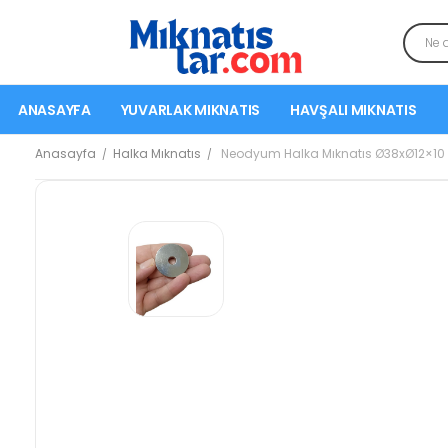
ANASAYFA
YUVARLAK MIKNATIS
HAVŞALI MIKNATIS
Anasayfa
Halka Mıknatıs
Neodyum Halka Mıknatıs Ø38xØ12×1