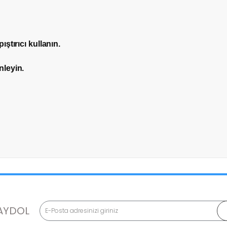
ştırıcı kullanın.
3 Okmeydanı / İstanbul
nleyin.
0544 474 04 48
m?
ılır?
AYDOL