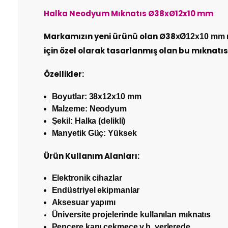
Halka Neodyum Mıknatıs Ø38xØ12x10 mm
İade İşlemlerinde Kargo Ücretlendirmesi Yapılıyor 
Markamızın yeni ürünü olan Ø38
xØ12x10 mm
için özel olarak tasarlanmış olan bu mıknatı
İade veya Değişim İşlemini Nasıl Yapabilirim?
DEĞİŞİM
Özellikler:
Adınız Soyadınız
Boyutlar: 38x12x10 mm
Malzeme: Neodyum
İADE
Şekil: Halka (delikli)
Eposta Adresiniz
Manyetik Güç: Yüksek
Ürün Kullanım Alanları:
Yorumunuz
Elektronik cihazlar
Endüstriyel ekipmanlar
Aksesuar yapımı
Üniversite projelerinde kullanılan mıknatıs
İade Gönderimi Nasıl Yapılır?
Pencere,kapı çekmece v.b. yerlerede..
Not:
HTML'e dönüştürülmez!