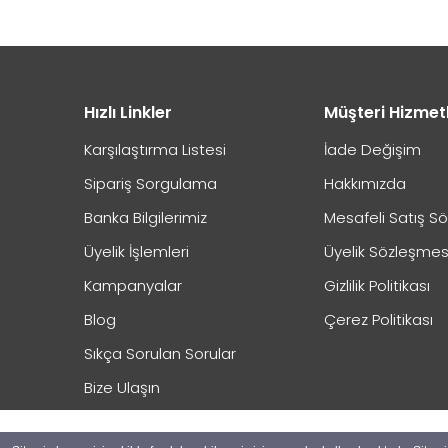
Kapıda Ödeme Hakkında Önemli Bilgilendirme
Hızlı Linkler
Müşteri Hizmet
Karşılaştırma Listesi
İade Değişim
Sipariş Sorgulama
Hakkımızda
Banka Bilgilerimiz
Mesafeli Satış S
Üyelik İşlemleri
Üyelik Sözleşmes
Kampanyalar
Gizlilik Politikası
Blog
Çerez Politikası
Sıkça Sorulan Sorular
Bize Ulaşın
2025 @ Copyright Tüm Hakkı Saklıdır. Miknatislar.com Projesidir.