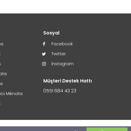
r
Sosyal
ıs
Facebook
s
Twitter
s
İnstagram
atıs
Müşteri Destek Hattı
ıs
0551 684 43 23
ıcı Mıknatıs
S