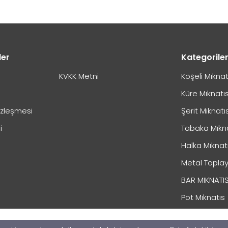
ler
Kategorile
KVKK Metni
Köşeli Mıknat
Küre Mıknatı
özleşmesi
Şerit Mıknatı
i
Tabaka Mıkn
Halka Mıknat
Metal Toplay
BAR MIKNATI
Pot Mıknatıs