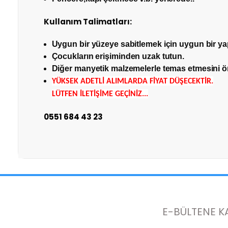
Oylama
Kullanım Talimatları:
Kötü
İyi
Uygun bir yüzeye sabitlemek için uygun bir yapı
İade Adresi:
Çocukların erişiminden uzak tutun.
Perpa Ticaret Merkezi A Blok Kat:4 Mavi Avlu No:33
Diğer manyetik malzemelerle temas etmesini ö
İptal işlemini nasıl yapabilirim?
YÜKSEK ADETLİ ALIMLARDA FİYAT DÜŞECEKTİR.
LÜTFEN İLETİŞİME GEÇİNİZ...
0544 474 04 48
İnceleme prosedürünüz hakkında bilgi alabilir miyi
0551 684 43 23
İade/iptal ettiğim ürünün geri ödemesi ne zaman yap
E-BÜLTENE K