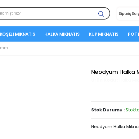
Sipariş So
KÖŞELI MIKNATIS
HALKA MIKNATIS
KÜP MIKNATIS
POT 
0 mm
Neodyum Halka 
Ürün Kodu :
Halka Mık
Stok Durumu :
Stokta
Neodyum Halka Mıknatı