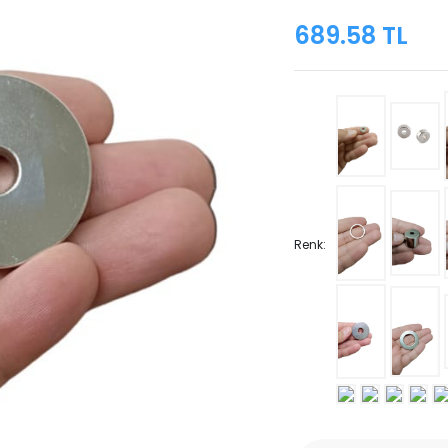
689.58 TL
Renk: