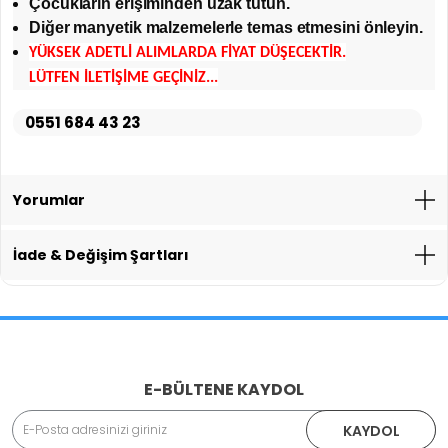
Çocukların erişiminden uzak tutun.
Diğer manyetik malzemelerle temas etmesini önleyin.
YÜKSEK ADETLİ ALIMLARDA FİYAT DÜŞECEKTİR.
LÜTFEN İLETİŞİME GEÇİNİZ...
0551 684 43 23
Yorumlar
İade & Değişim Şartları
İade İşlemlerinde Kargo Ücretlendirmesi Yapılıyor mu?
E-BÜLTENE KAYDOL
Adınız Soyadınız
KAYDOL
İade veya Değişim İşlemini Nasıl Yapabilirim?