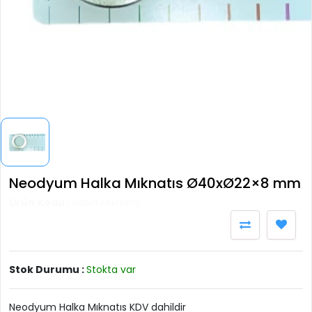
Neodyum Halka Mıknatıs Ø40xØ22×8 mm
Ürün Kodu :
Halka Mıknatıs
Stok Durumu :
Stokta var
Neodyum Halka Mıknatıs KDV dahildir