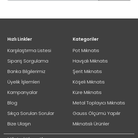
DEĞİŞİM
Eposta Adresiniz
Yorumunuz
Hızlı Linkler
Kategoriler
İADE
Karşılaştırma Listesi
Pot Mıknatıs
Sipariş Sorgulama
Havşalı Mıknatıs
Banka Bilgilerimiz
Şerit Mıknatıs
Not:
HTML'e dönüştürülmez!
Üyelik İşlemleri
Köşeli Mıknatıs
Oylama
Kötü
İyi
Kampanyalar
Küre Mıknatıs
Blog
Metal Toplayıcı Mıknatıs
GÖNDER
Sıkça Sorulan Sorular
Gauss Ölçümü Yapılır
Bize Ulaşın
Mıknatıslı Ürünler