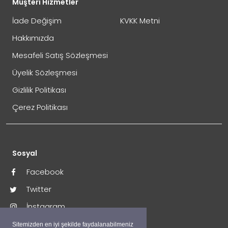
Müşteri Hizmetler
İade Değişim
KVKK Metni
Hakkımızda
Mesafeli Satış Sözleşmesi
Üyelik Sözleşmesi
İade Gönderimi Nasıl Yapılır?
Gizlilik Politikası
Çerez Politikası
Sosyal
Facebook
Twitter
İade Adresi:
İnstagram
Perpa Ticaret Merkezi A Blok Kat:4 Mavi Avlu No:333
Okmeydanı / İstanbul
Sitemizden en iyi şekilde faydalanabilmeniz