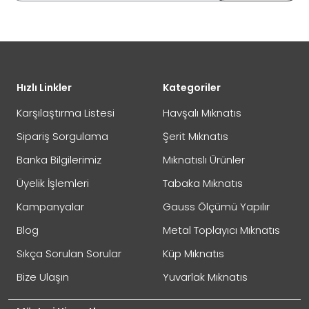
DEĞİŞİM
Eposta Adresiniz
Yorumunuz
Hızlı Linkler
Kategoriler
İADE
Karşılaştırma Listesi
Havşalı Mıknatıs
Sipariş Sorgulama
Şerit Mıknatıs
Banka Bilgilerimiz
Mıknatıslı Ürünler
Not:
HTML'e dönüştürülmez!
Üyelik İşlemleri
Tabaka Mıknatıs
Oylama
Kötü
İyi
Kampanyalar
Gauss Ölçümü Yapılır
Blog
Metal Toplayıcı Mıknatıs
GÖNDER
Sıkça Sorulan Sorular
Küp Mıknatıs
Bize Ulaşın
Yuvarlak Mıknatıs