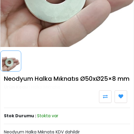
Neodyum Halka Mıknatıs Ø50xØ25×8 mm
Ürün Kodu :
Halka Mıknatıs
Stok Durumu :
Stokta var
Neodyum Halka Mıknatıs KDV dahildir