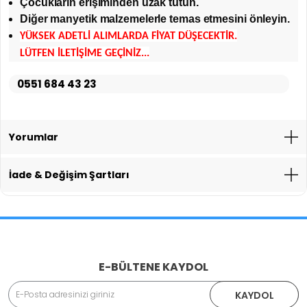
Çocukların erişiminden uzak tutun.
Diğer manyetik malzemelerle temas etmesini önleyin.
YÜKSEK ADETLİ ALIMLARDA FİYAT DÜŞECEKTİR.
LÜTFEN İLETİŞİME GEÇİNİZ...
0551 684 43 23
Yorumlar
İade & Değişim Şartları
İade İşlemlerinde Kargo Ücretlendirmesi Yapılıyor mu?
E-BÜLTENE KAYDOL
Adınız Soyadınız
KAYDOL
İade veya Değişim İşlemini Nasıl Yapabilirim?