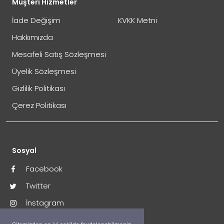
Müşteri Hizmetler
İade Değişim
KVKK Metni
Hakkımızda
Mesafeli Satış Sözleşmesi
Üyelik Sözleşmesi
İade Gönderimi Nasıl Yapılır?
Gizlilik Politikası
Çerez Politikası
Sosyal
Facebook
Twitter
İade Adresi:
İnstagram
Perpa Ticaret Merkezi A Blok Kat:4 Mavi Avlu No:333
Okmeydanı / İstanbul