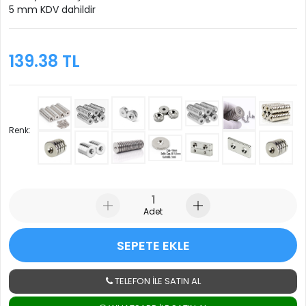
5 mm KDV dahildir
139.38 TL
Renk:
Adet
SEPETE EKLE
TELEFON İLE SATIN AL