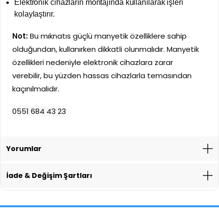
Elektronik cihazların montajında kullanılarak işleri
kolaylaştırır.
Not:
Bu mıknatıs güçlü manyetik özelliklere sahip
olduğundan, kullanırken dikkatli olunmalıdır. Manyetik
özellikleri nedeniyle elektronik cihazlara zarar
verebilir, bu yüzden hassas cihazlarla temasından
kaçınılmalıdır.
0551 684 43 23
Yorumlar
İade & Değişim Şartları
İade İşlemlerinde Kargo Ücretlendirmesi Yapılıyor mu?