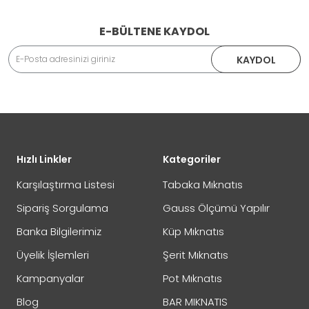
E-BÜLTENE KAYDOL
Adınız Soyadınız
KAYDOL
İade veya Değişim İşlemini Nasıl Yapabilirim?
DEĞİŞİM
Eposta Adresiniz
Yorumunuz
Hızlı Linkler
Kategoriler
İADE
Karşılaştırma Listesi
Tabaka Mıknatıs
Sipariş Sorgulama
Gauss Ölçümü Yapılır
Banka Bilgilerimiz
Küp Mıknatıs
Not:
HTML'e dönüştürülmez!
Üyelik İşlemleri
Şerit Mıknatıs
Oylama
Kötü
İyi
Kampanyalar
Pot Mıknatıs
Blog
BAR MIKNATIS