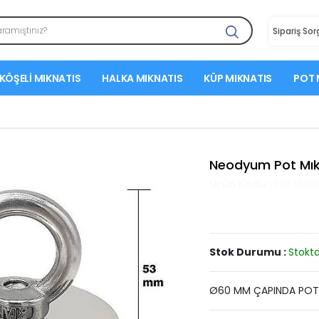
Sipariş So
KÖŞELI MIKNATIS
HALKA MIKNATIS
KÜP MIKNATIS
POT 
Neodyum Pot Mı
Ürün Kodu :
Pot Mıkna
Stok Durumu :
Stokta
Ø60 MM ÇAPINDA POT