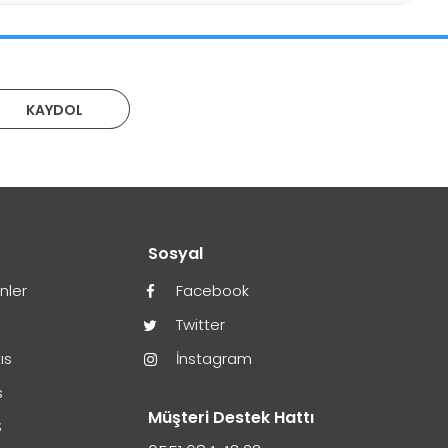
KAYDOL
r
Sosyal
ünler
Facebook
Twitter
ıs
İnstagram
GÖNDER
s
Müşteri Destek Hattı
S