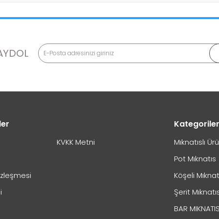
AYDOL
ler
Kategorile
KVKK Metni
Mıknatıslı Ür
Pot Mıknatıs
özleşmesi
Köşeli Mıknat
3 Okmeydanı / İstanbul
i
Şerit Mıknatı
0544 474 04 48
BAR MIKNATI