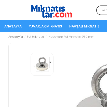
ANASAYFA
YUVARLAK MIKNATIS
HAVŞALI MIKNATIS
Anasayfa
Pot Mıknatıs
Neodyum Pot Mıknatıs Ø60 mm