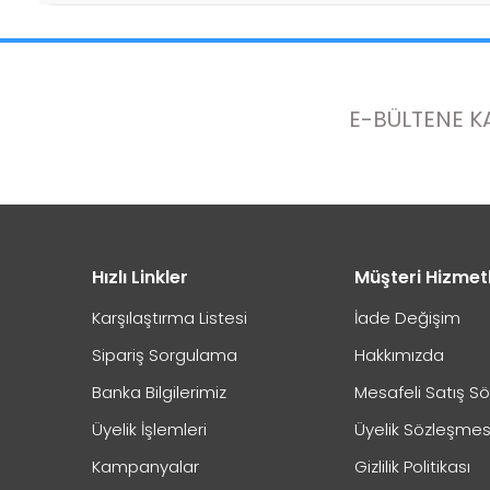
İADE
Eposta Adresiniz
E-BÜLTENE K
Yorumunuz
İade Gönderimi Nasıl Yapılır?
Not:
HTML'e dönüştürülmez!
Hızlı Linkler
Müşteri Hizmet
Oylama
Karşılaştırma Listesi
İade Değişim
Kötü
İyi
Sipariş Sorgulama
Hakkımızda
İade Adresi:
Banka Bilgilerimiz
Mesafeli Satış S
Perpa Ticaret Merkezi A Blok Kat:4 Mavi Avlu No:33
Üyelik İşlemleri
Üyelik Sözleşmes
İptal işlemini nasıl yapabilirim?
Kampanyalar
Gizlilik Politikası
0544 474 04 48