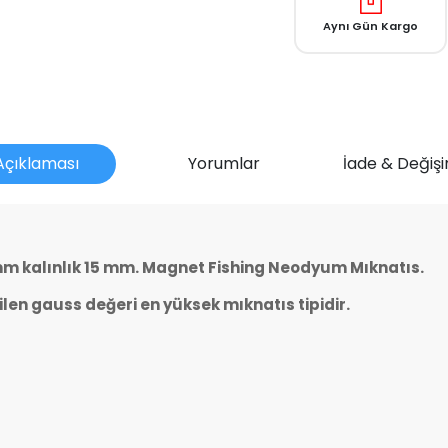
Aynı Gün Kargo
Açıklaması
Yorumlar
İade & Değişi
 kalınlık 15 mm. Magnet Fishing Neodyum Mıknatıs.
mu?
ilen gauss değeri en yüksek mıknatıs tipidir.