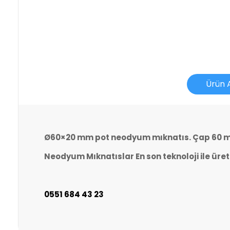
Ürün 
Ø60×20 mm pot neodyum mıknatıs. Çap 60 mm
İade İşlemlerinde Kargo Ücretlendirmesi Yapılıyor 
Neodyum Mıknatıslar En son teknoloji ile üret
İade veya Değişim İşlemini Nasıl Yapabilirim?
0551 684 43 23
DEĞİŞİM
Adınız Soyadınız