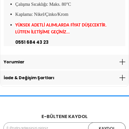
Çalışma Sıcaklığı: Maks. 80°C
Kaplama: Nikel/Çinko/Krom
YÜKSEK ADETLİ ALIMLARDA FİYAT DÜŞECEKTİR.
LÜTFEN İLETİŞİME GEÇİNİZ...
0551 684 43 23
Yorumlar
İade & Değişim Şartları
İade İşlemlerinde Kargo Ücretlendirmesi Yapılıyor mu?
E-BÜLTENE KAYDOL
Adınız Soyadınız
KAYDOL