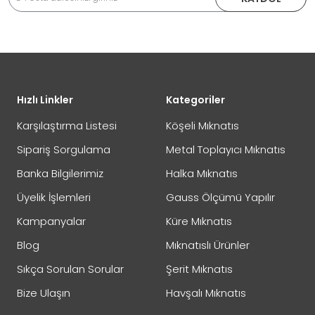
İade veya Değişim İşlemini Nasıl Yapabilirim?
DEĞİŞİM
Eposta Adresiniz
Yorumunuz
Hızlı Linkler
Kategoriler
İADE
Karşılaştırma Listesi
Köşeli Mıknatıs
Sipariş Sorgulama
Metal Toplayıcı Mıknatıs
Banka Bilgilerimiz
Halka Mıknatıs
Not:
HTML'e dönüştürülmez!
Üyelik İşlemleri
Gauss Ölçümü Yapılır
Oylama
Kötü
İyi
Kampanyalar
Küre Mıknatıs
Blog
Mıknatıslı Ürünler
GÖNDER
Sıkça Sorulan Sorular
Şerit Mıknatıs
Bize Ulaşın
Havşalı Mıknatıs