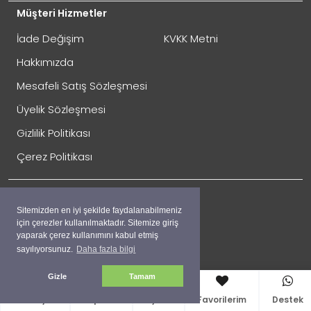
Müşteri Hizmetler
İade Değişim
KVKK Metni
Hakkımızda
Mesafeli Satış Sözleşmesi
Üyelik Sözleşmesi
İade Gönderimi Nasıl Yapılır?
Gizlilik Politikası
Çerez Politikası
Sitemizden en iyi şekilde faydalanabilmeniz
Sosyal
için çerezler kullanılmaktadır. Sitemize giriş
yaparak çerez kullanımını kabul etmiş
Facebook
sayılıyorsunuz.
Daha fazla bilgi
Twitter
İade Adresi:
Gizle
Tamam
İnstagram
Anasayfa
Sepetim
Üyelik
Favorilerim
Destek
Perpa Ticaret Merkezi A Blok Kat:4 Mavi Avlu No:333