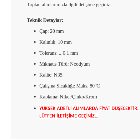
Toptan alımlarımızla ilgili iletişime geçiniz.
DEĞİŞİM
Adınız Soyadınız
Teknik Detaylar;
Çap: 20 mm
İADE
Eposta Adresiniz
Kalınlık: 10 mm
Tolerans: ± 0,1 mm
Mıknatıs Türü: Neodyum
Yorumunuz
Kalite: N35
Çalışma Sıcaklığı: Maks. 80°C
Kaplama: Nikel/Çinko/Krom
İade Gönderimi Nasıl Yapılır?
Not:
HTML'e dönüştürülmez!
YÜKSEK ADETLİ ALIMLARDA FİYAT DÜŞECEKTİR.
Oylama
LÜTFEN İLETİŞİME GEÇİNİZ...
Kötü
İyi
İade Adresi: