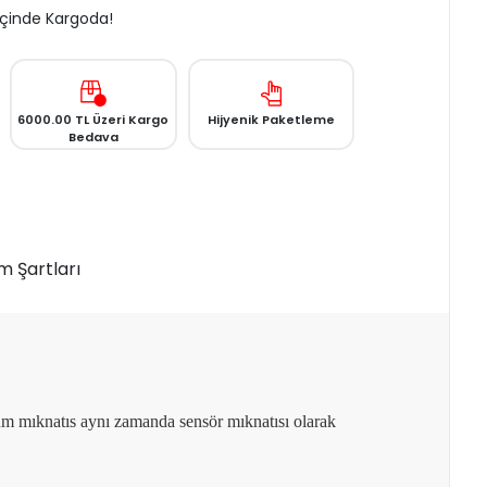
 İçinde Kargoda!
6000.00 TL Üzeri Kargo
Hijyenik Paketleme
Bedava
m Şartları
um mıknatıs aynı zamanda sensör mıknatısı olarak