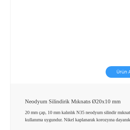
Ürün 
Neodyum Silindirik Mıknatıs Ø20x10 mm
İade İşlemlerinde Kargo Ücretlendirmesi Yapılıyor 
20 mm çap, 10 mm kalınlık N35 neodyum silindir mıknatıs 
kullanıma uygundur. Nikel kaplanarak korozyına dayanıklılı
İade veya Değişim İşlemini Nasıl Yapabilirim?