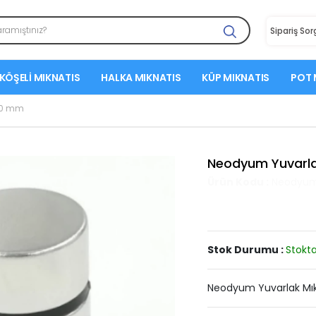
Sipariş So
KÖŞELI MIKNATIS
HALKA MIKNATIS
KÜP MIKNATIS
POT 
10 mm
Neodyum Yuvarla
Ürün Kodu :
Neodyum 
Stok Durumu :
Stokta
Neodyum Yuvarlak Mıkn