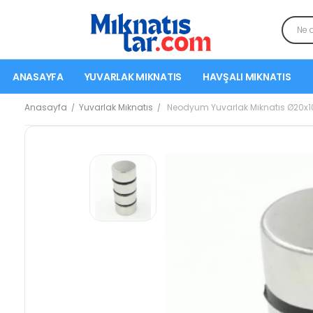
ANASAYFA
YUVARLAK MIKNATIS
HAVŞALI MIKNATIS
Anasayfa
Yuvarlak Mıknatıs
Neodyum Yuvarlak Mıknatıs Ø20x