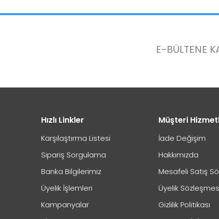
Perpa Ticaret Merkezi A Blok Kat:4 Mavi Avlu No:33
İptal işlemini nasıl yapabilirim?
0544 474 04 48
İnceleme prosedürünüz hakkında bilgi alabilir miyi
E-BÜLTENE K
Hızlı Linkler
Müşteri Hizmet
Karşılaştırma Listesi
İade Değişim
İade/iptal ettiğim ürünün geri ödemesi ne zaman yap
Sipariş Sorgulama
Hakkımızda
Banka Bilgilerimiz
Mesafeli Satış S
Üyelik İşlemleri
Üyelik Sözleşmes
Kapıda Ödeme Hakkında Önemli Bilgilendirme
Kampanyalar
Gizlilik Politikası