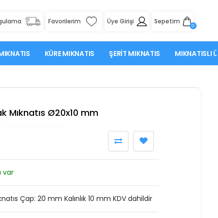
rgulama
Favorilerim
Üye Girişi
Sepetim
0
MIKNATIS
KÜRE MIKNATIS
ŞERIT MIKNATIS
MIKNATISLI 
k Mıknatıs Ø20x10 mm
Yuvarlak Mıkantıs
 var
atıs Çap: 20 mm Kalınlık 10 mm KDV dahildir