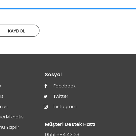
KAYDOL
r
Sosyal
s
Facebook
ıs
Twitter
ünler
İnstagram
ıcı Mıknatıs
Müşteri Destek Hattı
ü Yapılır
0551 684 43 23