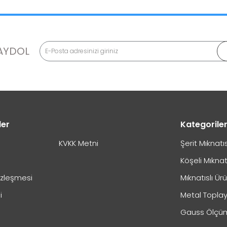
3 Okmeydanı / İstanbul
0544 474 04 48
m?
AYDOL
ler
Kategorile
KVKK Metni
Şerit Mıknatı
ılır?
Köşeli Mıknat
özleşmesi
Mıknatıslı Ür
i
Metal Toplay
Gauss Ölçüm