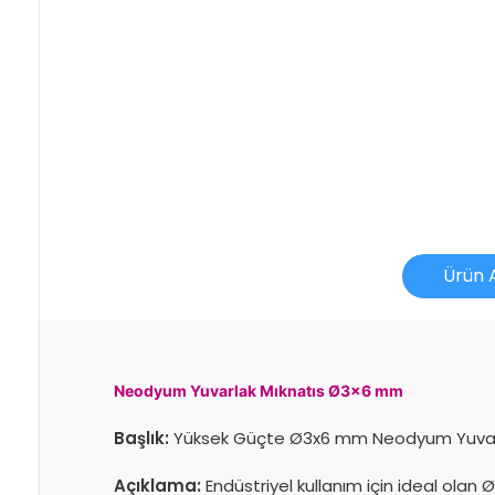
Ürün 
Neodyum Yuvarlak Mıknatıs Ø3x6 mm
İade İşlemlerinde Kargo Ücretlendirmesi Yapılıyor 
Başlık:
Yüksek Güçte Ø3x6 mm Neodyum Yuvarlak
Açıklama:
Endüstriyel kullanım için ideal olan 
İade veya Değişim İşlemini Nasıl Yapabilirim?