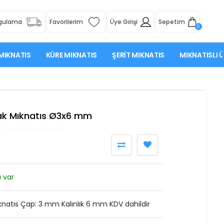
rgulama
Favorilerim
Üye Girişi
Sepetim
0
MIKNATIS
KÜRE MIKNATIS
ŞERIT MIKNATIS
MIKNATISLI 
k Mıknatıs Ø3x6 mm
Yuvarlak Mıkantıs
 var
atıs Çap: 3 mm Kalınlık 6 mm KDV dahildir