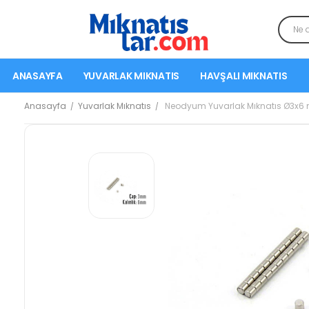
ANASAYFA
YUVARLAK MIKNATIS
HAVŞALI MIKNATIS
Anasayfa
Yuvarlak Mıknatıs
Neodyum Yuvarlak Mıknatıs Ø3x