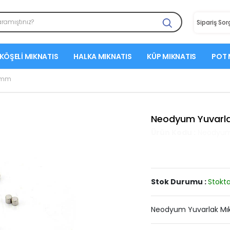
Sipariş So
KÖŞELI MIKNATIS
HALKA MIKNATIS
KÜP MIKNATIS
POT 
6 mm
Neodyum Yuvarla
Ürün Kodu :
Neodyum 
Stok Durumu :
Stokta
Neodyum Yuvarlak Mıkn