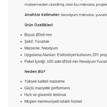
malzemeden üretilmiş olan bu mıknatıs, projele
DEĞİŞİM
Adınız Soyadınız
Anahtar Kelimeler:
Neodyum mıknatıs, yuvarlak
Ürün Özellikleri:
İADE
Eposta Adresiniz
Boyut: Ø3x6 mm
Şekil: Yuvarlak
Malzeme: Neodyum
Yorumunuz
Uygulama Alanları: Endüstriyel kullanım, DIY proje
Paket İçeriği: 100 adet Ø3x6 mm Neodyum Yuvarl
Neden Biz?
İade Gönderimi Nasıl Yapılır?
Not:
HTML'e dönüştürülmez!
Yüksek kaliteli malzeme
Oylama
Güçlü manyetik performans
Kötü
İyi
Hızlı ve güvenilir teslimat
İade Adresi:
Müşteri memnuniyeti odaklı hizmet