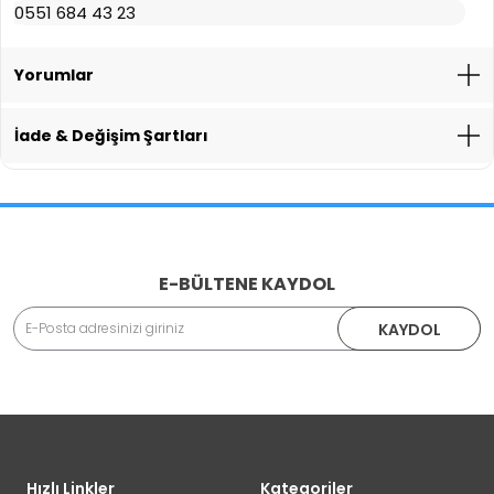
0551 684 43 23
Yorumlar
İade & Değişim Şartları
İade İşlemlerinde Kargo Ücretlendirmesi Yapılıyor mu?
E-BÜLTENE KAYDOL
Adınız Soyadınız
KAYDOL
İade veya Değişim İşlemini Nasıl Yapabilirim?
DEĞİŞİM
Eposta Adresiniz
Yorumunuz
Hızlı Linkler
Kategoriler