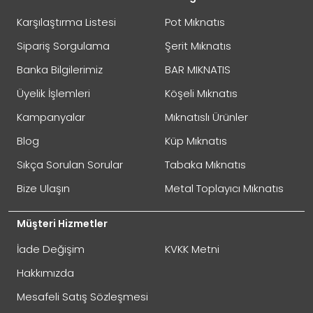
İADE
Karşılaştırma Listesi
Pot Mıknatıs
Sipariş Sorgulama
Şerit Mıknatıs
Banka Bilgilerimiz
BAR MIKNATIS
Not:
HTML'e dönüştürülmez!
Üyelik İşlemleri
Köşeli Mıknatıs
Oylama
Kötü
İyi
Kampanyalar
Mıknatıslı Ürünler
Blog
Küp Mıknatıs
GÖNDER
Sıkça Sorulan Sorular
Tabaka Mıknatıs
Bize Ulaşın
Metal Toplayıcı Mıknatıs
Müşteri Hizmetler
İade Değişim
KVKK Metni
Hakkımızda
Mesafeli Satış Sözleşmesi