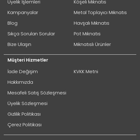
Üyelik İşlemleri
Köşeli Mıknatıs
Oylama
Kötü
İyi
Kampanyalar
Metal Toplayıcı Mıknatıs
Blog
Havşalı Mıknatıs
GÖNDER
Sıkça Sorulan Sorular
Pot Mıknatıs
Bize Ulaşın
Mıknatıslı Ürünler
Müşteri Hizmetler
İade Değişim
KVKK Metni
Hakkımızda
Mesafeli Satış Sözleşmesi
Üyelik Sözleşmesi
İade Gönderimi Nasıl Yapılır?
Gizlilik Politikası
Çerez Politikası