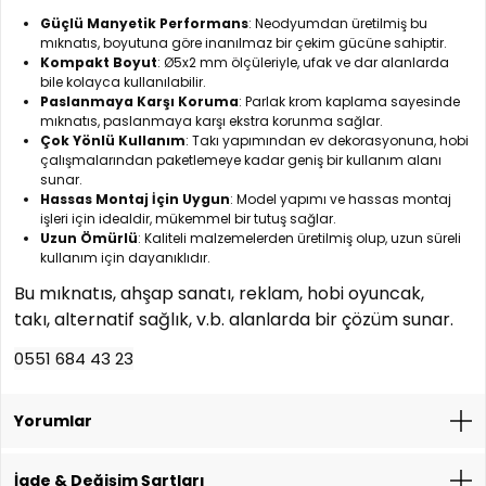
Güçlü Manyetik Performans
: Neodyumdan üretilmiş bu
mıknatıs, boyutuna göre inanılmaz bir çekim gücüne sahiptir.
Kompakt Boyut
: Ø5x2 mm ölçüleriyle, ufak ve dar alanlarda
bile kolayca kullanılabilir.
Paslanmaya Karşı Koruma
: Parlak krom kaplama sayesinde
mıknatıs, paslanmaya karşı ekstra korunma sağlar.
Çok Yönlü Kullanım
: Takı yapımından ev dekorasyonuna, hobi
çalışmalarından paketlemeye kadar geniş bir kullanım alanı
sunar.
Hassas Montaj İçin Uygun
: Model yapımı ve hassas montaj
işleri için idealdir, mükemmel bir tutuş sağlar.
Uzun Ömürlü
: Kaliteli malzemelerden üretilmiş olup, uzun süreli
kullanım için dayanıklıdır.
Bu mıknatıs, ahşap sanatı, reklam, hobi oyuncak,
takı, alternatif sağlık, v.b. alanlarda bir çözüm sunar.
0551 684 43 23
Yorumlar
İade & Değişim Şartları