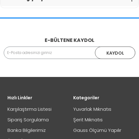
İade İşlemlerinde Kargo Ücretlendirmesi Yapılıyor mu?
E-BÜLTENE KAYDOL
Adınız Soyadınız
KAYDOL
İade veya Değişim İşlemini Nasıl Yapabilirim?
DEĞİŞİM
Eposta Adresiniz
Yorumunuz
Hızlı Linkler
Kategoriler
İADE
Karşılaştırma Listesi
Yuvarlak Mıknatıs
Sipariş Sorgulama
Şerit Mıknatıs
Banka Bilgilerimiz
Gauss Ölçümü Yapılır
Not:
HTML'e dönüştürülmez!