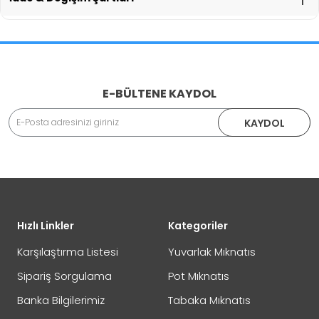
İade İşlemlerinde Kargo Ücretlendirmesi Yapılıyor mu?
E-BÜLTENE KAYDOL
Adınız Soyadınız
KAYDOL
İade veya Değişim İşlemini Nasıl Yapabilirim?
DEĞİŞİM
Eposta Adresiniz
Yorumunuz
Hızlı Linkler
Kategoriler
İADE
Karşılaştırma Listesi
Yuvarlak Mıknatıs
Sipariş Sorgulama
Pot Mıknatıs
Banka Bilgilerimiz
Tabaka Mıknatıs
Not:
HTML'e dönüştürülmez!