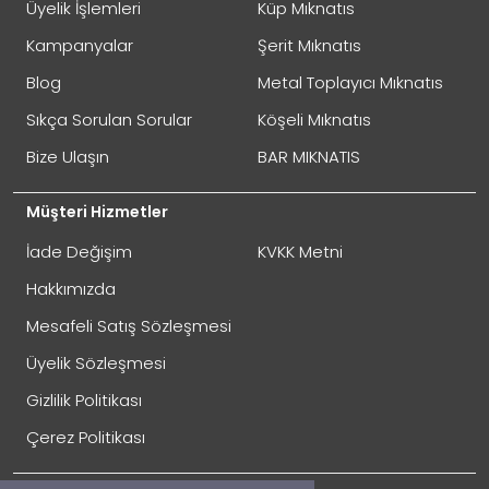
Üyelik İşlemleri
Küp Mıknatıs
Oylama
Kötü
İyi
Kampanyalar
Şerit Mıknatıs
Blog
Metal Toplayıcı Mıknatıs
GÖNDER
Sıkça Sorulan Sorular
Köşeli Mıknatıs
Bize Ulaşın
BAR MIKNATIS
Müşteri Hizmetler
İade Değişim
KVKK Metni
Hakkımızda
Mesafeli Satış Sözleşmesi
Üyelik Sözleşmesi
İade Gönderimi Nasıl Yapılır?
Gizlilik Politikası
Çerez Politikası