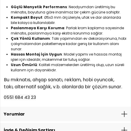
Güçlü Manyetik Performans
: Neodyumdan üretilmiş bu
mıknatıs, boyutuna göre inanılmaz bir çekim gücüne sahiptir.
Kompakt Boyut
: Ø5x3 mm ölçüleriyle, ufak ve dar alanlarda
bile kolayca kullanılabilir.
Paslanmaya Karşı Koruma
: Parlak krom kaplama sayesinde
mıknatıs, paslanmaya karşı ekstra korunma sağlar.
Çok Yönlü Kullanım
: Takı yapımından ev dekorasyonuna, hobi
çalışmalarından paketlemeye kadar geniş bir kullanım alanı
sunar.
Hassas Montaj İçin Uygun
: Model yapımı ve hassas montaj
işleri için idealdir, mükemmel bir tutuş sağlar.
Uzun Ömürlü
: Kaliteli malzemelerden üretilmiş olup, uzun süreli
kullanım için dayanıklıdır.
Bu mıknatıs, ahşap sanatı, reklam, hobi oyuncak,
takı, alternatif sağlık, v.b. alanlarda bir çözüm sunar.
0551 684 43 23
Yorumlar
İade & Değişim Şartları