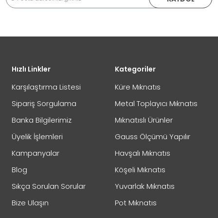
İade veya Değişim İşlemini Nasıl Yapabilirim?
DEĞİŞİM
Eposta Adresiniz
Yorumunuz
Hızlı Linkler
Kategoriler
İADE
Karşılaştırma Listesi
Küre Mıknatıs
Sipariş Sorgulama
Metal Toplayıcı Mıknatıs
Banka Bilgilerimiz
Mıknatıslı Ürünler
Not:
HTML'e dönüştürülmez!
Üyelik İşlemleri
Gauss Ölçümü Yapılır
Oylama
Kötü
İyi
Kampanyalar
Havşalı Mıknatıs
Blog
Köşeli Mıknatıs
GÖNDER
Sıkça Sorulan Sorular
Yuvarlak Mıknatıs
Bize Ulaşın
Pot Mıknatıs