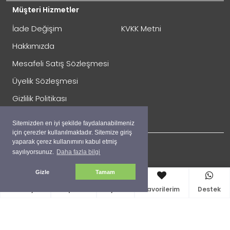
Müşteri Hizmetler
İade Değişim
KVKK Metni
Hakkımızda
Mesafeli Satış Sözleşmesi
Üyelik Sözleşmesi
İade Gönderimi Nasıl Yapılır?
Gizlilik Politikası
Çerez Politikası
Sitemizden en iyi şekilde faydalanabilmeniz
için çerezler kullanılmaktadır. Sitemize giriş
yaparak çerez kullanımını kabul etmiş
sayılıyorsunuz.
Daha fazla bilgi
Sosyal
Gizle
Tamam
Facebook
Anasayfa
Sepetim
Üyelik
Favorilerim
Destek
Twitter
İade Adresi:
İnstagram
Perpa Ticaret Merkezi A Blok Kat:4 Mavi Avlu No:333