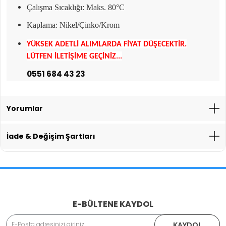
Çalışma Sıcaklığı: Maks. 80°C
Kaplama: Nikel/Çinko/Krom
YÜKSEK ADETLİ ALIMLARDA FİYAT DÜŞECEKTİR.
LÜTFEN İLETİŞİME GEÇİNİZ...
0551 684 43 23
Yorumlar
İade & Değişim Şartları
İade İşlemlerinde Kargo Ücretlendirmesi Yapılıyor mu?
E-BÜLTENE KAYDOL
Adınız Soyadınız
KAYDOL