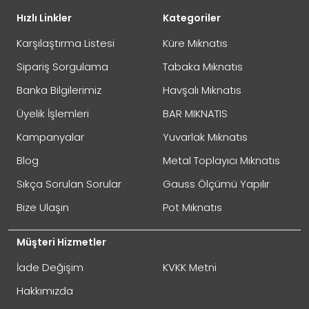
Yorumunuz
Hızlı Linkler
Kategoriler
İADE
Karşılaştırma Listesi
Küre Mıknatıs
Sipariş Sorgulama
Tabaka Mıknatıs
Banka Bilgilerimiz
Havşalı Mıknatıs
Not:
HTML'e dönüştürülmez!
Üyelik İşlemleri
BAR MIKNATIS
Oylama
Kötü
İyi
Kampanyalar
Yuvarlak Mıknatıs
Blog
Metal Toplayıcı Mıknatıs
GÖNDER
Sıkça Sorulan Sorular
Gauss Ölçümü Yapılır
Bize Ulaşın
Pot Mıknatıs
Müşteri Hizmetler
İade Değişim
KVKK Metni
Hakkımızda