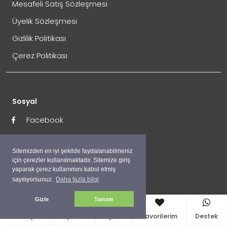
Mesafeli Satış Sözleşmesi
Üyelik Sözleşmesi
İade Gönderimi Nasıl Yapılır?
Gizlilik Politikası
Çerez Politikası
Sosyal
Facebook
Twitter
İade Adresi:
Sitemizden en iyi şekilde faydalanabilmeniz
İnstagram
için çerezler kullanılmaktadır. Sitemize giriş
Perpa Ticaret Merkezi A Blok Kat:4 Mavi Avlu No:333
yaparak çerez kullanımını kabul etmiş
Okmeydanı / İstanbul
sayılıyorsunuz.
Daha fazla bilgi
İptal işlemini nasıl yapabilirim?
Müşteri Destek Hattı
Gizle
Tamam
0551 684 43 23
0544 474 04 48
0544 474 04 48
Anasayfa
Sepetim
Üyelik
Favorilerim
Destek