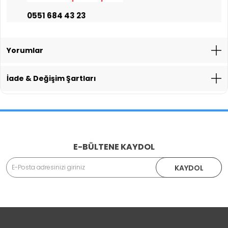
0551 684 43 23
Yorumlar
İade & Değişim Şartları
İade İşlemlerinde Kargo Ücretlendirmesi Yapılıyor mu?
E-BÜLTENE KAYDOL
Adınız Soyadınız
KAYDOL
İade veya Değişim İşlemini Nasıl Yapabilirim?
DEĞİŞİM
Eposta Adresiniz