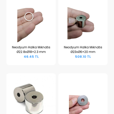
Neodyum Halka Mıknatıs
Neodyum Halka Mıknatıs
Ø22.8xØ18×2.3 mm
Ø23xØ6×20 mm
Sepete Ekle
Sepete Ekle
46.45 TL
508.10 TL