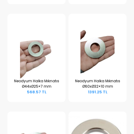
Neodyum Halka Mıknatıs
Neodyum Halka Mıknatıs
Ø44xØ25×7 mm
Ø60xØ32×10 mm
Sepete Ekle
Sepete Ekle
568.57 TL
1391.25 TL