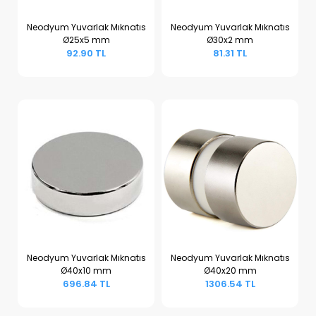
Neodyum Yuvarlak Mıknatıs
Neodyum Yuvarlak Mıknatıs
Ø25x5 mm
Ø30x2 mm
Sepete Ekle
Sepete Ekle
92.90 TL
81.31 TL
Neodyum Yuvarlak Mıknatıs
Neodyum Yuvarlak Mıknatıs
Ø40x10 mm
Ø40x20 mm
Sepete Ekle
Sepete Ekle
696.84 TL
1306.54 TL