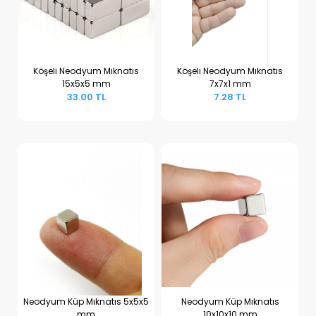
Köşeli Neodyum Mıknatıs
Köşeli Neodyum Mıknatıs
15x5x5 mm
7x7x1 mm
Sepete Ekle
Sepete Ekle
33.00 TL
7.28 TL
Neodyum Küp Mıknatıs 5x5x5
Neodyum Küp Mıknatıs
mm
10x10x10 mm