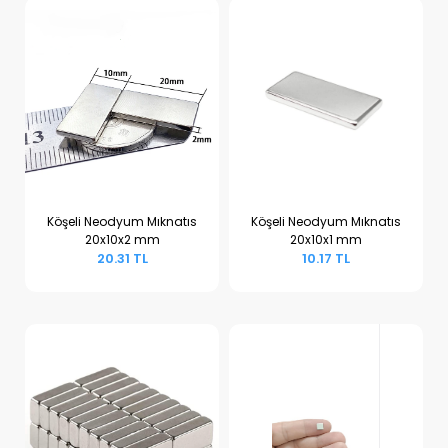
Köşeli Neodyum Mıknatıs
Köşeli Neodyum Mıknatıs
20x10x2 mm
20x10x1 mm
Sepete Ekle
Sepete Ekle
20.31 TL
10.17 TL