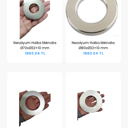
Neodyum Halka Mıknatıs
Neodyum Halka Mıknatıs
Ø70xØ32×10 mm
Ø80xØ32×10 mm
Sepete Ekle
Sepete Ekle
1863.04 TL
1863.04 TL