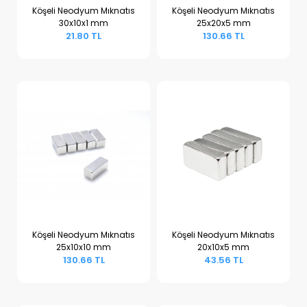
Köşeli Neodyum Mıknatıs
Köşeli Neodyum Mıknatıs
30x10x1 mm
25x20x5 mm
Sepete Ekle
Sepete Ekle
21.80 TL
130.66 TL
Köşeli Neodyum Mıknatıs
Köşeli Neodyum Mıknatıs
25x10x10 mm
20x10x5 mm
Sepete Ekle
Sepete Ekle
130.66 TL
43.56 TL