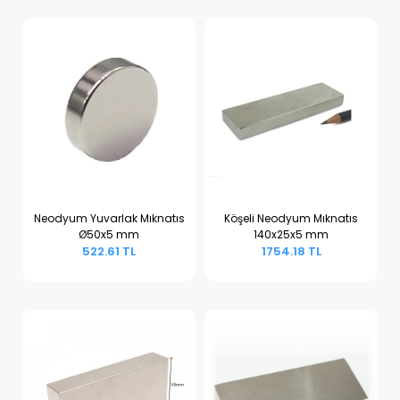
Neodyum Yuvarlak Mıknatıs
Köşeli Neodyum Mıknatıs
Ø50x5 mm
140x25x5 mm
Sepete Ekle
Sepete Ekle
522.61 TL
1754.18 TL