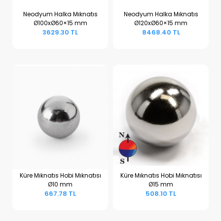
Neodyum Halka Mıknatıs
Neodyum Halka Mıknatıs
Ø100xØ60×15 mm
Ø120xØ60×15 mm
Sepete Ekle
Sepete Ekle
3629.30 TL
8468.40 TL
Küre Mıknatıs Hobi Mıknatısı
Küre Mıknatıs Hobi Mıknatısı
Ø10 mm
Ø15 mm
Sepete Ekle
Sepete Ekle
667.78 TL
508.10 TL