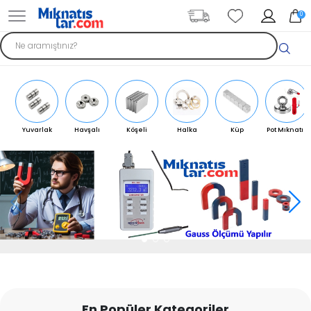
0
Yuvarlak
Havşalı
Köşeli
Halka
Küp
Pot Mıknatıs
Mıknatıs
Mıknatıs
Mıknatıs
Mıknatıs
Mıknatıs
En Popüler Kategoriler