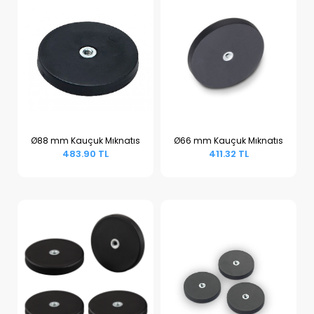
Ø88 mm Kauçuk Mıknatıs
Ø66 mm Kauçuk Mıknatıs
483.90 TL
411.32 TL
Sepete Ekle
Sepete Ekle