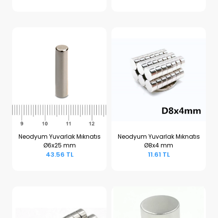
Neodyum Yuvarlak Mıknatıs
Neodyum Yuvarlak Mıknatıs
Ø6x25 mm
Ø8x4 mm
Sepete Ekle
Sepete Ekle
43.56 TL
11.61 TL