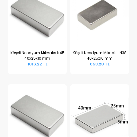
Köşeli Neodyum Mıknatıs N45
Köşeli Neodyum Mıknatıs N38
40x25x10 mm
40x25x10 mm
Sepete Ekle
Sepete Ekle
1016.22 TL
653.28 TL