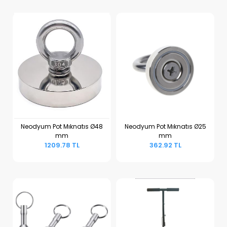
Neodyum Pot Mıknatıs Ø48
Neodyum Pot Mıknatıs Ø25
mm
mm
Sepete Ekle
Sepete Ekle
1209.78 TL
362.92 TL