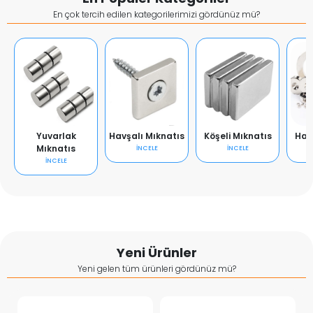
En çok tercih edilen kategorilerimizi gördünüz mü?
Yuvarlak
Havşalı Mıknatıs
Köşeli Mıknatıs
Hal
Mıknatıs
İNCELE
İNCELE
İNCELE
Yeni Ürünler
Yeni gelen tüm ürünleri gördünüz mü?