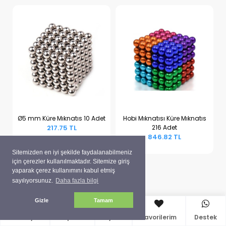
Ø5 mm Küre Mıknatıs 10 Adet
Hobi Mıknatısı Küre Mıknatıs
217.75 TL
216 Adet
Sepete Ekle
Sepete Ekle
846.82 TL
Sitemizden en iyi şekilde faydalanabilmeniz
için çerezler kullanılmaktadır. Sitemize giriş
yaparak çerez kullanımını kabul etmiş
sayılıyorsunuz.
Daha fazla bilgi
Gizle
Tamam
Anasayfa
Sepetim
Üyelik
Favorilerim
Destek