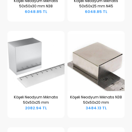
Köşeli Neodyum Mıknatıs
Köşeli Neodyum Mıknatıs
50x50x30 mm N38
50x50x25 mm N45
Sepete Ekle
Sepete Ekle
6048.85 TL
6048.85 TL
Köşeli Neodyum Mıknatıs
Köşeli Neodyum Mıknatıs N38
50x50x25 mm
50x50x20 mm
Sepete Ekle
Sepete Ekle
2082.94 TL
3484.13 TL