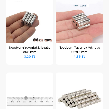
Neodyum Yuvarlak Mıknatıs
Neodyum Yuvarlak Mıknatıs
Ø6x1 mm
Ø6x1.5 mm
Sepete Ekle
Sepete Ekle
3.20 TL
4.35 TL