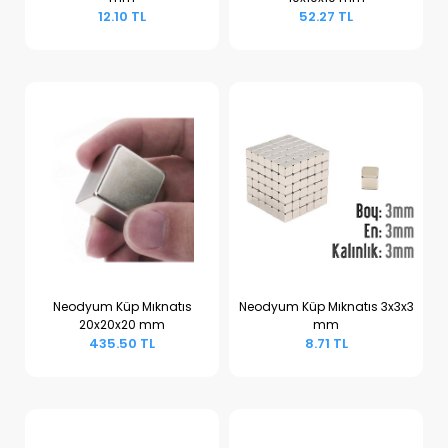
Sepete Ekle
Sepete Ekle
12.10 TL
52.27 TL
Neodyum Küp Mıknatıs
Neodyum Küp Mıknatıs 3x3x3
20x20x20 mm
mm
Sepete Ekle
Sepete Ekle
435.50 TL
8.71 TL