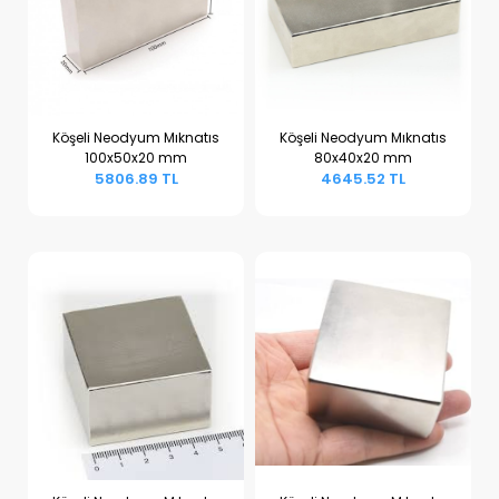
Köşeli Neodyum Mıknatıs
Köşeli Neodyum Mıknatıs
100x50x20 mm
80x40x20 mm
Sepete Ekle
Sepete Ekle
5806.89 TL
4645.52 TL