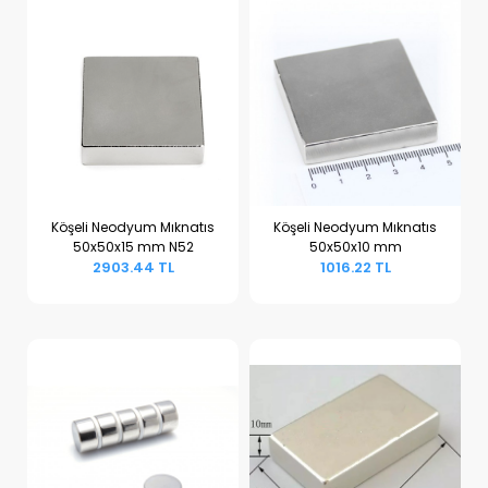
Köşeli Neodyum Mıknatıs
Köşeli Neodyum Mıknatıs
50x50x15 mm N52
50x50x10 mm
Sepete Ekle
Sepete Ekle
2903.44 TL
1016.22 TL