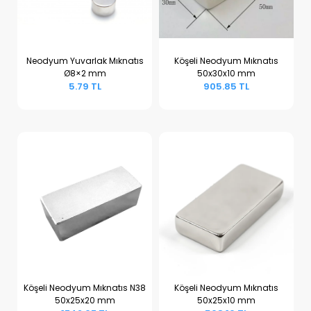
Neodyum Yuvarlak Mıknatıs
Köşeli Neodyum Mıknatıs
Ø8×2 mm
50x30x10 mm
Sepete Ekle
Sepete Ekle
5.79 TL
905.85 TL
Köşeli Neodyum Mıknatıs N38
Köşeli Neodyum Mıknatıs
50x25x20 mm
50x25x10 mm
Sepete Ekle
Sepete Ekle