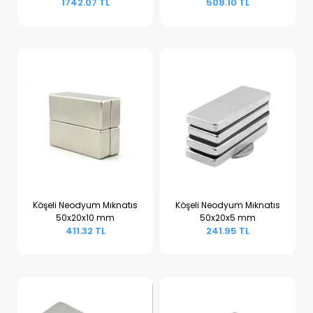
1742.07 TL
508.10 TL
Köşeli Neodyum Mıknatıs
Köşeli Neodyum Mıknatıs
50x20x10 mm
50x20x5 mm
Sepete Ekle
Sepete Ekle
411.32 TL
241.95 TL