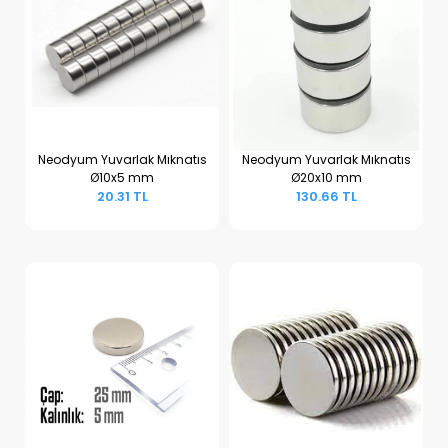
Neodyum Yuvarlak Mıknatıs
Neodyum Yuvarlak Mıknatıs
Ø10x5 mm
Ø20x10 mm
Sepete Ekle
Sepete Ekle
20.31 TL
130.66 TL