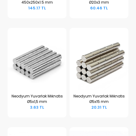
450x250x1.5 mm
Ø20x3 mm
Sepete Ekle
Sepete Ekle
145.17 TL
60.46 TL
Neodyum Yuvarlak Mıknatıs
Neodyum Yuvarlak Mıknatıs
Ø5x1,5 mm
Ø5x15 mm
Sepete Ekle
Sepete Ekle
3.63 TL
20.31 TL