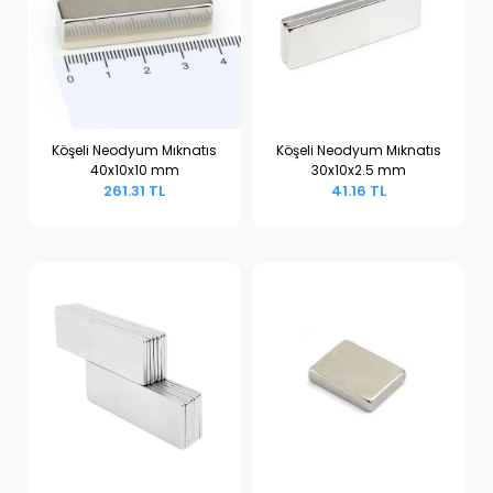
Köşeli Neodyum Mıknatıs
Köşeli Neodyum Mıknatıs
40x10x10 mm
30x10x2.5 mm
Sepete Ekle
Sepete Ekle
261.31 TL
41.16 TL