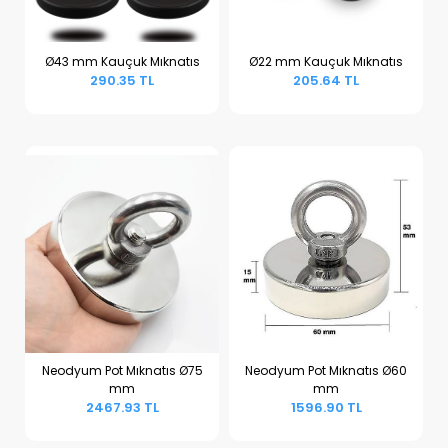
Ø43 mm Kauçuk Mıknatıs
Ø22 mm Kauçuk Mıknatıs
290.35 TL
205.64 TL
Sepete Ekle
Sepete Ekle
Neodyum Pot Mıknatıs Ø75
Neodyum Pot Mıknatıs Ø60
mm
mm
Sepete Ekle
Sepete Ekle
2467.93 TL
1596.90 TL