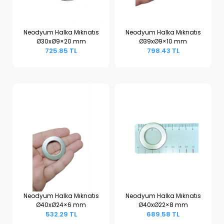
Neodyum Halka Mıknatıs
Neodyum Halka Mıknatıs
Ø30xØ9×20 mm
Ø39xØ9×10 mm
Sepete Ekle
Sepete Ekle
725.85 TL
798.43 TL
Neodyum Halka Mıknatıs
Neodyum Halka Mıknatıs
Ø40xØ24×6 mm
Ø40xØ22×8 mm
Sepete Ekle
Sepete Ekle
532.29 TL
689.58 TL