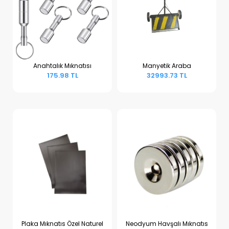
Anahtalık Mıknatısı
Manyetik Araba
175.98 TL
32993.73 TL
Sepete Ekle
Sepete Ekle
Plaka Mıknatıs Özel Naturel
Neodyum Havşalı Mıknatıs