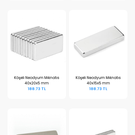
Köşeli Neodyum Mıknatıs
Köşeli Neodyum Mıknatıs
40x20x5 mm
40x15x5 mm
Sepete Ekle
Sepete Ekle
188.73 TL
188.73 TL