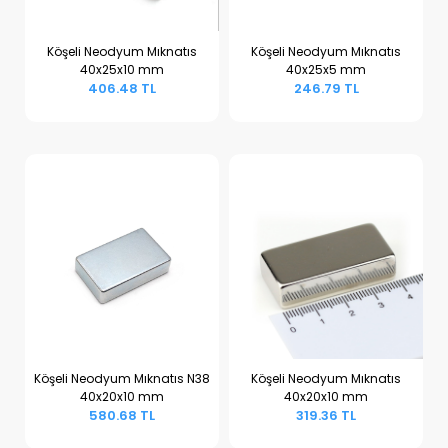
Köşeli Neodyum Mıknatıs
Köşeli Neodyum Mıknatıs
40x25x10 mm
40x25x5 mm
Sepete Ekle
Sepete Ekle
406.48 TL
246.79 TL
Köşeli Neodyum Mıknatıs N38
Köşeli Neodyum Mıknatıs
40x20x10 mm
40x20x10 mm
Sepete Ekle
Sepete Ekle
580.68 TL
319.36 TL