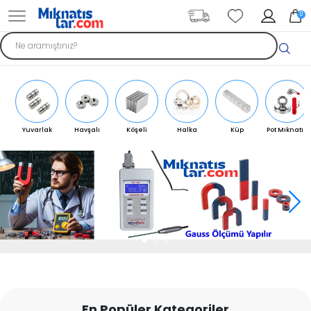
0
Yuvarlak
Havşalı
Köşeli
Halka
Küp
Pot Mıknatıs
Mıknatıs
Mıknatıs
Mıknatıs
Mıknatıs
Mıknatıs
En Popüler Kategoriler