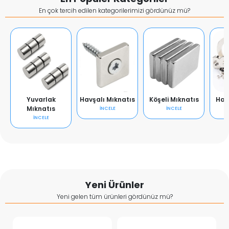
En çok tercih edilen kategorilerimizi gördünüz mü?
Yuvarlak
Havşalı Mıknatıs
Köşeli Mıknatıs
Hal
Mıknatıs
İNCELE
İNCELE
İNCELE
Yeni Ürünler
Yeni gelen tüm ürünleri gördünüz mü?