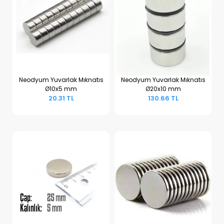
Neodyum Yuvarlak Mıknatıs
Neodyum Yuvarlak Mıknatıs
Ø10x5 mm
Ø20x10 mm
Sepete Ekle
Sepete Ekle
20.31 TL
130.66 TL