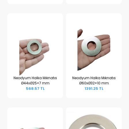
Neodyum Halka Mıknatıs
Neodyum Halka Mıknatıs
Ø44xØ25×7 mm
Ø60xØ32×10 mm
Sepete Ekle
Sepete Ekle
568.57 TL
1391.25 TL