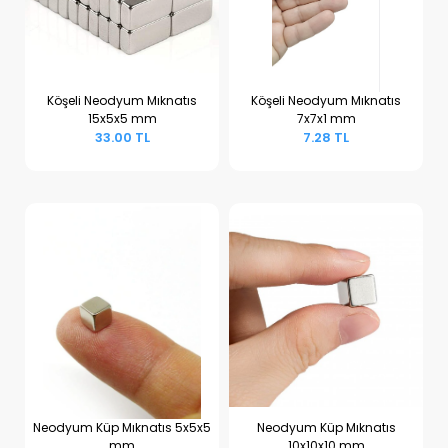
Köşeli Neodyum Mıknatıs
Köşeli Neodyum Mıknatıs
15x5x5 mm
7x7x1 mm
Sepete Ekle
Sepete Ekle
33.00 TL
7.28 TL
Neodyum Küp Mıknatıs 5x5x5
Neodyum Küp Mıknatıs
mm
10x10x10 mm