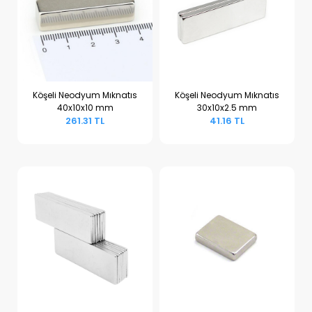
Köşeli Neodyum Mıknatıs
Köşeli Neodyum Mıknatıs
40x10x10 mm
30x10x2.5 mm
Sepete Ekle
Sepete Ekle
261.31 TL
41.16 TL