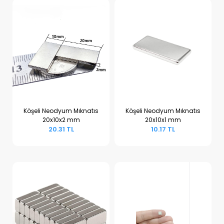
Köşeli Neodyum Mıknatıs
Köşeli Neodyum Mıknatıs
20x10x2 mm
20x10x1 mm
Sepete Ekle
Sepete Ekle
20.31 TL
10.17 TL