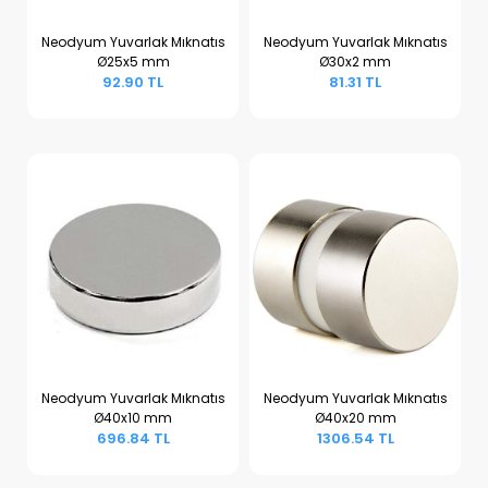
Neodyum Yuvarlak Mıknatıs
Neodyum Yuvarlak Mıknatıs
Ø25x5 mm
Ø30x2 mm
Sepete Ekle
Sepete Ekle
92.90 TL
81.31 TL
Neodyum Yuvarlak Mıknatıs
Neodyum Yuvarlak Mıknatıs
Ø40x10 mm
Ø40x20 mm
Sepete Ekle
Sepete Ekle
696.84 TL
1306.54 TL