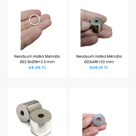
Neodyum Halka Mıknatıs
Neodyum Halka Mıknatıs
Ø22.8xØ18×2.3 mm
Ø23xØ6×20 mm
Sepete Ekle
Sepete Ekle
46.45 TL
508.10 TL