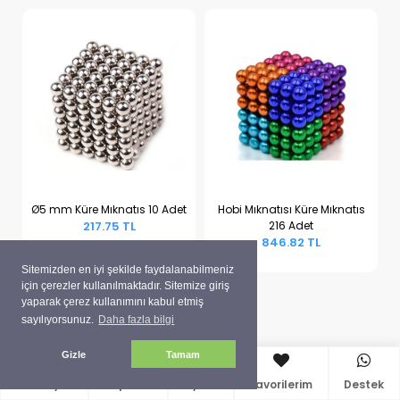
Ø5 mm Küre Mıknatıs 10 Adet
Hobi Mıknatısı Küre Mıknatıs
217.75 TL
216 Adet
Sepete Ekle
Sepete Ekle
846.82 TL
Sitemizden en iyi şekilde faydalanabilmeniz
için çerezler kullanılmaktadır. Sitemize giriş
yaparak çerez kullanımını kabul etmiş
sayılıyorsunuz.
Daha fazla bilgi
Gizle
Tamam
Anasayfa
Sepetim
Üyelik
Favorilerim
Destek