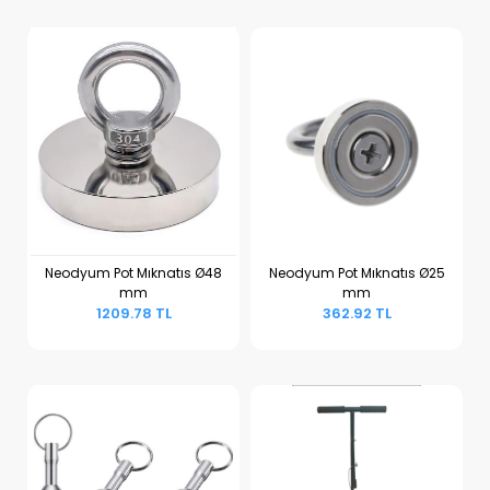
Neodyum Pot Mıknatıs Ø48
Neodyum Pot Mıknatıs Ø25
mm
mm
Sepete Ekle
Sepete Ekle
1209.78 TL
362.92 TL