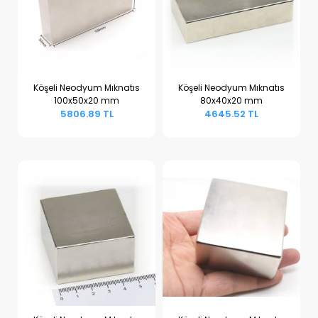
Köşeli Neodyum Mıknatıs
Köşeli Neodyum Mıknatıs
100x50x20 mm
80x40x20 mm
Sepete Ekle
Sepete Ekle
5806.89 TL
4645.52 TL