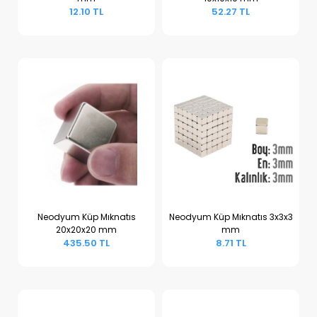
Sepete Ekle
Sepete Ekle
12.10 TL
52.27 TL
Neodyum Küp Mıknatıs
Neodyum Küp Mıknatıs 3x3x3
20x20x20 mm
mm
Sepete Ekle
Sepete Ekle
435.50 TL
8.71 TL