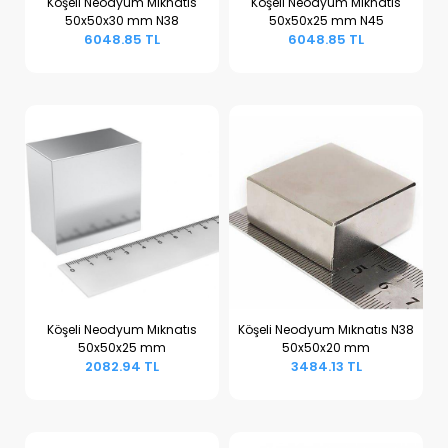
Köşeli Neodyum Mıknatıs
Köşeli Neodyum Mıknatıs
50x50x30 mm N38
50x50x25 mm N45
Sepete Ekle
Sepete Ekle
6048.85 TL
6048.85 TL
Köşeli Neodyum Mıknatıs
Köşeli Neodyum Mıknatıs N38
50x50x25 mm
50x50x20 mm
Sepete Ekle
Sepete Ekle
2082.94 TL
3484.13 TL