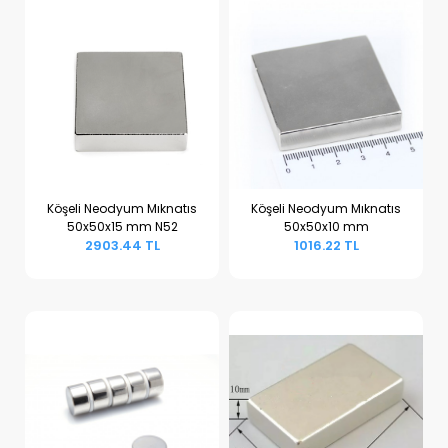
Köşeli Neodyum Mıknatıs
Köşeli Neodyum Mıknatıs
50x50x15 mm N52
50x50x10 mm
Sepete Ekle
Sepete Ekle
2903.44 TL
1016.22 TL