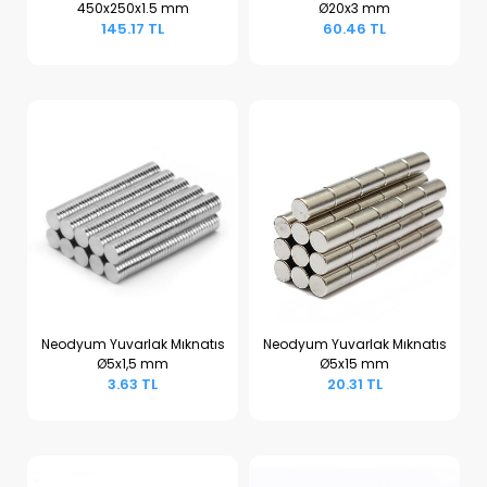
450x250x1.5 mm
Ø20x3 mm
Sepete Ekle
Sepete Ekle
145.17 TL
60.46 TL
Neodyum Yuvarlak Mıknatıs
Neodyum Yuvarlak Mıknatıs
Ø5x1,5 mm
Ø5x15 mm
Sepete Ekle
Sepete Ekle
3.63 TL
20.31 TL