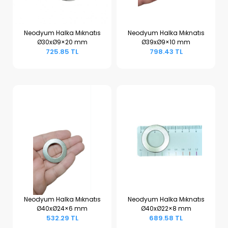
Neodyum Halka Mıknatıs
Neodyum Halka Mıknatıs
Ø30xØ9×20 mm
Ø39xØ9×10 mm
Sepete Ekle
Sepete Ekle
725.85 TL
798.43 TL
Neodyum Halka Mıknatıs
Neodyum Halka Mıknatıs
Ø40xØ24×6 mm
Ø40xØ22×8 mm
Sepete Ekle
Sepete Ekle
532.29 TL
689.58 TL