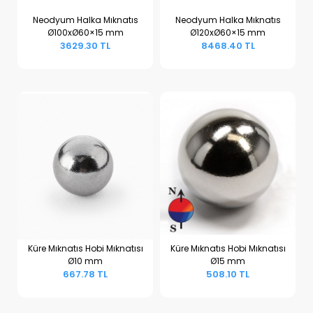
Neodyum Halka Mıknatıs
Neodyum Halka Mıknatıs
Ø100xØ60×15 mm
Ø120xØ60×15 mm
Sepete Ekle
Sepete Ekle
3629.30 TL
8468.40 TL
Küre Mıknatıs Hobi Mıknatısı
Küre Mıknatıs Hobi Mıknatısı
Ø10 mm
Ø15 mm
Sepete Ekle
Sepete Ekle
667.78 TL
508.10 TL