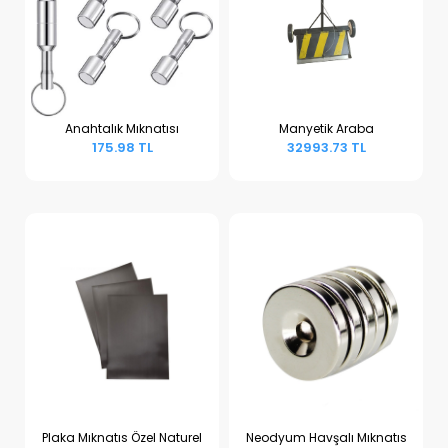
Anahtalık Mıknatısı
Manyetik Araba
175.98 TL
32993.73 TL
Sepete Ekle
Sepete Ekle
Plaka Mıknatıs Özel Naturel
Neodyum Havşalı Mıknatıs