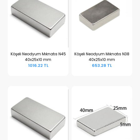
Köşeli Neodyum Mıknatıs N45
Köşeli Neodyum Mıknatıs N38
40x25x10 mm
40x25x10 mm
Sepete Ekle
Sepete Ekle
1016.22 TL
653.28 TL