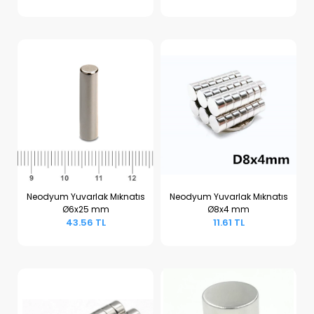
Neodyum Yuvarlak Mıknatıs
Neodyum Yuvarlak Mıknatıs
Ø6x25 mm
Ø8x4 mm
Sepete Ekle
Sepete Ekle
43.56 TL
11.61 TL