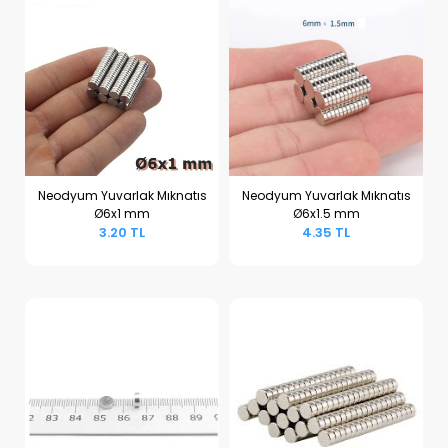
Neodyum Yuvarlak Mıknatıs
Neodyum Yuvarlak Mıknatıs
Ø6x1 mm
Ø6x1.5 mm
Sepete Ekle
Sepete Ekle
3.20 TL
4.35 TL