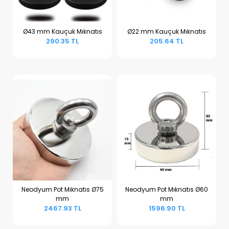
Ø43 mm Kauçuk Mıknatıs
Ø22 mm Kauçuk Mıknatıs
290.35 TL
205.64 TL
Sepete Ekle
Sepete Ekle
Neodyum Pot Mıknatıs Ø75
Neodyum Pot Mıknatıs Ø60
mm
mm
Sepete Ekle
Sepete Ekle
2467.93 TL
1596.90 TL