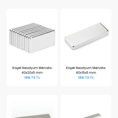
Köşeli Neodyum Mıknatıs
Köşeli Neodyum Mıknatıs
40x20x5 mm
40x15x5 mm
Sepete Ekle
Sepete Ekle
188.73 TL
188.73 TL