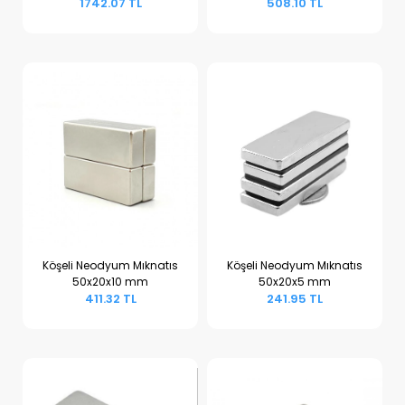
1742.07 TL
508.10 TL
Köşeli Neodyum Mıknatıs
Köşeli Neodyum Mıknatıs
50x20x10 mm
50x20x5 mm
Sepete Ekle
Sepete Ekle
411.32 TL
241.95 TL