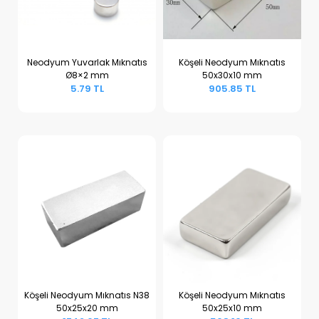
Neodyum Yuvarlak Mıknatıs
Köşeli Neodyum Mıknatıs
Ø8×2 mm
50x30x10 mm
Sepete Ekle
Sepete Ekle
5.79 TL
905.85 TL
Köşeli Neodyum Mıknatıs N38
Köşeli Neodyum Mıknatıs
50x25x20 mm
50x25x10 mm
Sepete Ekle
Sepete Ekle