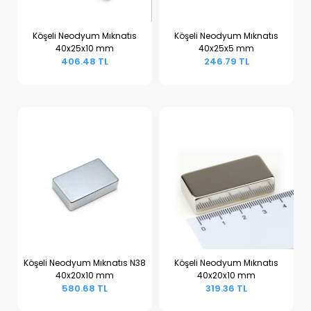
Köşeli Neodyum Mıknatıs
Köşeli Neodyum Mıknatıs
40x25x10 mm
40x25x5 mm
Sepete Ekle
Sepete Ekle
406.48 TL
246.79 TL
Köşeli Neodyum Mıknatıs N38
Köşeli Neodyum Mıknatıs
40x20x10 mm
40x20x10 mm
Sepete Ekle
Sepete Ekle
580.68 TL
319.36 TL