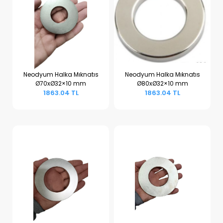
Neodyum Halka Mıknatıs
Neodyum Halka Mıknatıs
Ø70xØ32×10 mm
Ø80xØ32×10 mm
Sepete Ekle
Sepete Ekle
1863.04 TL
1863.04 TL