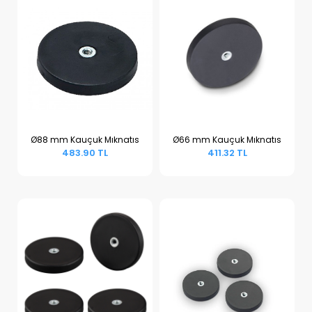
Ø88 mm Kauçuk Mıknatıs
Ø66 mm Kauçuk Mıknatıs
483.90 TL
411.32 TL
Sepete Ekle
Sepete Ekle