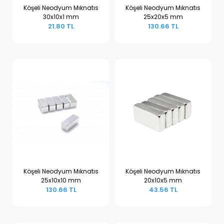
Köşeli Neodyum Mıknatıs
Köşeli Neodyum Mıknatıs
30x10x1 mm
25x20x5 mm
Sepete Ekle
Sepete Ekle
21.80 TL
130.66 TL
Köşeli Neodyum Mıknatıs
Köşeli Neodyum Mıknatıs
25x10x10 mm
20x10x5 mm
Sepete Ekle
Sepete Ekle
130.66 TL
43.56 TL