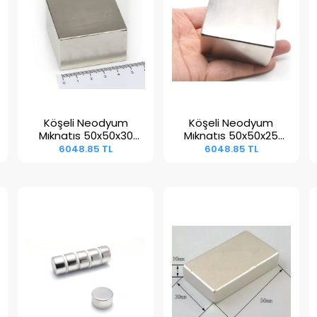
Köşeli Neodyum
Köşeli Neodyum
Sepete Ekle
Sepete Ekle
Mıknatıs 50x50x30
Mıknatıs 50x50x25
mm N38
mm N45
6048.85 TL
6048.85 TL