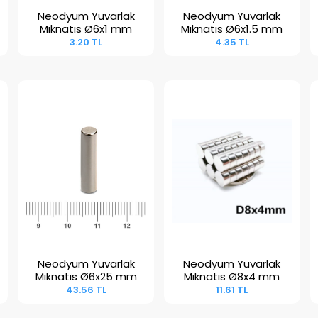
Neodyum Yuvarlak
Neodyum Yuvarlak
Sepete Ekle
Sepete Ekle
Mıknatıs Ø6x1 mm
Mıknatıs Ø6x1.5 mm
3.20 TL
4.35 TL
Neodyum Yuvarlak
Neodyum Yuvarlak
Sepete Ekle
Sepete Ekle
Mıknatıs Ø6x25 mm
Mıknatıs Ø8x4 mm
43.56 TL
11.61 TL