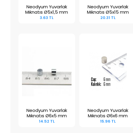
Neodyum Yuvarlak
Neodyum Yuvarlak
Sepete Ekle
Sepete Ekle
Mıknatıs Ø5x1,5 mm
Mıknatıs Ø5x15 mm
3.63 TL
20.31 TL
Neodyum Yuvarlak
Neodyum Yuvarlak
Sepete Ekle
Sepete Ekle
Mıknatıs Ø6x5 mm
Mıknatıs Ø6x6 mm
14.52 TL
15.96 TL