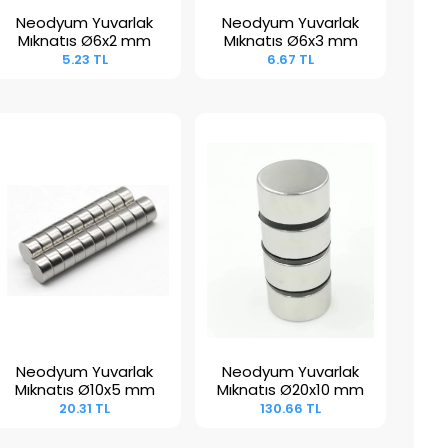
Neodyum Yuvarlak
Neodyum Yuvarlak
Sepete Ekle
Sepete Ekle
Mıknatıs Ø6x2 mm
Mıknatıs Ø6x3 mm
5.23 TL
6.67 TL
Neodyum Yuvarlak
Neodyum Yuvarlak
Sepete Ekle
Sepete Ekle
Mıknatıs Ø10x5 mm
Mıknatıs Ø20x10 mm
20.31 TL
130.66 TL