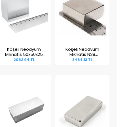
Köşeli Neodyum
Köşeli Neodyum
Sepete Ekle
Sepete Ekle
Mıknatıs 50x50x25
Mıknatıs N38
mm
50x50x20 mm
2082.94 TL
3484.13 TL