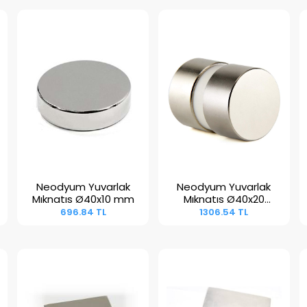
Neodyum Yuvarlak
Neodyum Yuvarlak
Sepete Ekle
Sepete Ekle
Mıknatıs Ø40x10 mm
Mıknatıs Ø40x20
mm
696.84 TL
1306.54 TL