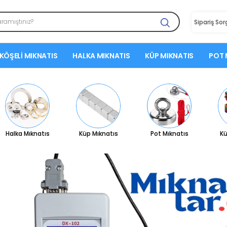
Sipariş So
KÖŞELI MIKNATIS
HALKA MIKNATIS
KÜP MIKNATIS
POT 
Halka Mıknatıs
Küp Mıknatıs
Pot Mıknatıs
Kü