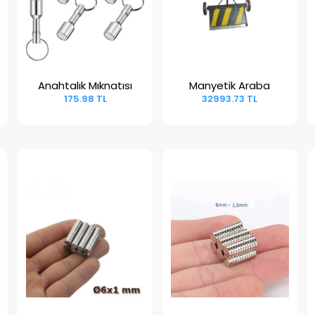
Anahtalık Mıknatısı
Manyetik Araba
Sepete Ekle
Sepete Ekle
175.98 TL
32993.73 TL