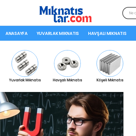
ANASAYFA
YUVARLAK MIKNATIS
HAVŞALI MIKNATIS
Yuvarlak Mıknatıs
Havşalı Mıknatıs
Köşeli Mıknatıs