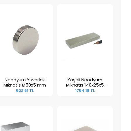
Neodyum Yuvarlak
Köşeli Neodyum
Sepete Ekle
Sepete Ekle
Mıknatıs Ø50x5 mm
Mıknatıs 140x25x5
mm
522.61 TL
1754.18 TL