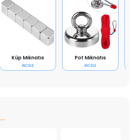
Küp Mıknatıs
Pot Mıknatıs
K
İNCELE
İNCELE