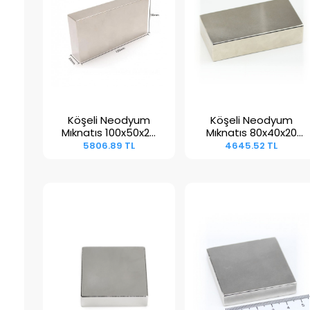
Köşeli Neodyum
Köşeli Neodyum
Sepete Ekle
Sepete Ekle
Mıknatıs 100x50x20
Mıknatıs 80x40x20
mm
mm
5806.89 TL
4645.52 TL