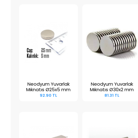
Neodyum Yuvarlak
Neodyum Yuvarlak
Sepete Ekle
Sepete Ekle
Mıknatıs Ø25x5 mm
Mıknatıs Ø30x2 mm
92.90 TL
81.31 TL