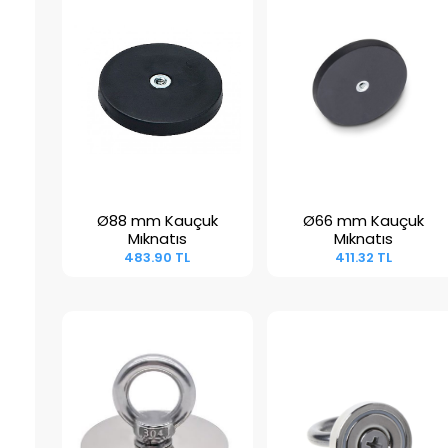
Ø88 mm Kauçuk
Ø66 mm Kauçuk
Sepete Ekle
Sepete Ekle
Mıknatıs
Mıknatıs
483.90 TL
411.32 TL