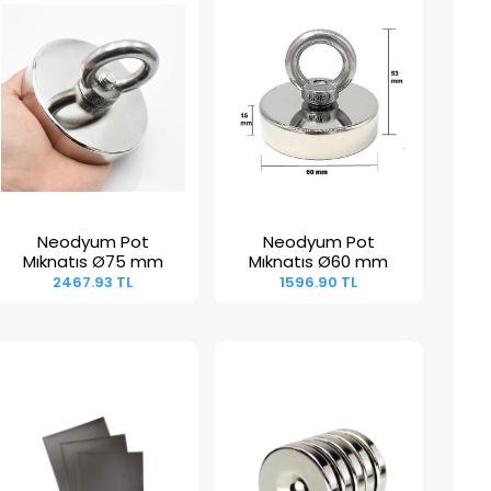
Neodyum Pot
Neodyum Pot
Sepete Ekle
Sepete Ekle
Mıknatıs Ø75 mm
Mıknatıs Ø60 mm
2467.93 TL
1596.90 TL