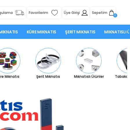
rgulama
Favorilerim
Üye Girişi
Sepetim
0
MIKNATIS
KÜRE MIKNATIS
ŞERIT MIKNATIS
MIKNATISLI 
re Mıknatıs
Şerit Mıknatıs
Mıknatıslı Ürünler
Tabaka 