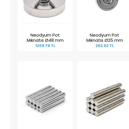
Neodyum Pot
Neodyum Pot
Sepete Ekle
Sepete Ekle
Mıknatıs Ø48 mm
Mıknatıs Ø25 mm
1209.78 TL
362.92 TL