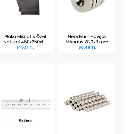
Plaka Mıknatıs Özel
Neodyum Havşalı
Sepete Ekle
Sepete Ekle
Naturel 450x250x1.5
Mıknatıs Ø20x3 mm
mm
145.17 TL
60.46 TL