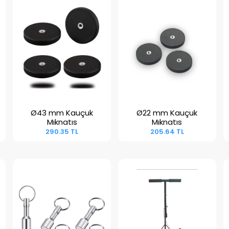
Ø43 mm Kauçuk
Ø22 mm Kauçuk
Sepete Ekle
Sepete Ekle
Mıknatıs
Mıknatıs
290.35 TL
205.64 TL