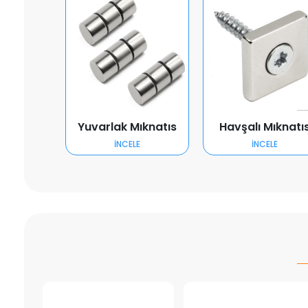
Yuvarlak Mıknatıs
Havşalı Mıknatı
İNCELE
İNCELE