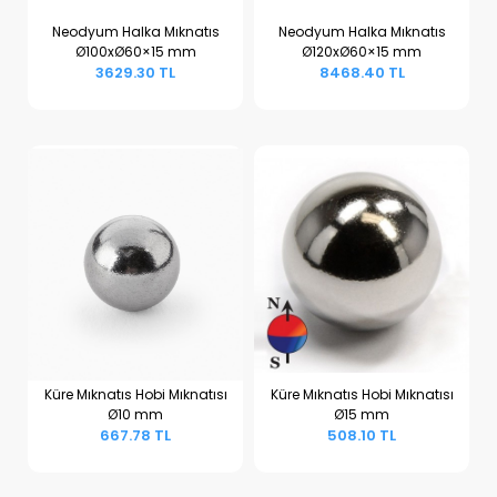
Neodyum Halka Mıknatıs
Neodyum Halka Mıknatıs
Ø100xØ60×15 mm
Ø120xØ60×15 mm
Sepete Ekle
Sepete Ekle
3629.30 TL
8468.40 TL
Küre Mıknatıs Hobi Mıknatısı
Küre Mıknatıs Hobi Mıknatısı
Ø10 mm
Ø15 mm
Sepete Ekle
Sepete Ekle
667.78 TL
508.10 TL