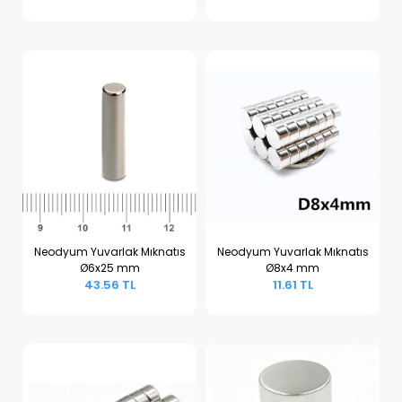
Neodyum Yuvarlak Mıknatıs
Neodyum Yuvarlak Mıknatıs
Ø6x25 mm
Ø8x4 mm
Sepete Ekle
Sepete Ekle
43.56 TL
11.61 TL