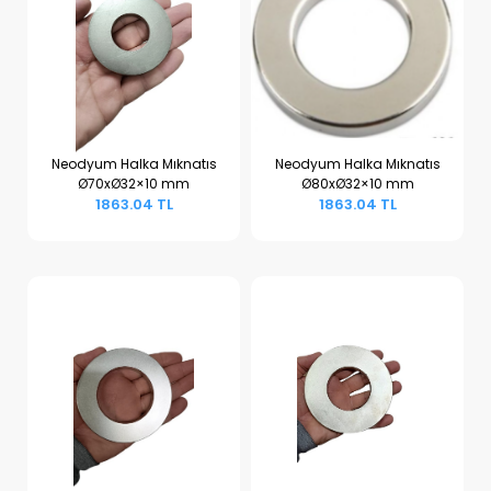
Neodyum Halka Mıknatıs
Neodyum Halka Mıknatıs
Ø70xØ32×10 mm
Ø80xØ32×10 mm
Sepete Ekle
Sepete Ekle
1863.04 TL
1863.04 TL