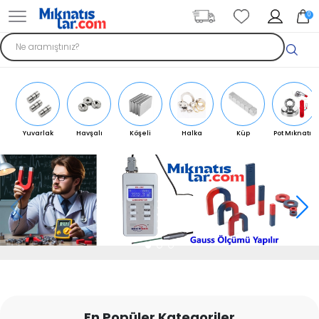
0
Yuvarlak
Havşalı
Köşeli
Halka
Küp
Pot Mıknatıs
Mıknatıs
Mıknatıs
Mıknatıs
Mıknatıs
Mıknatıs
En Popüler Kategoriler