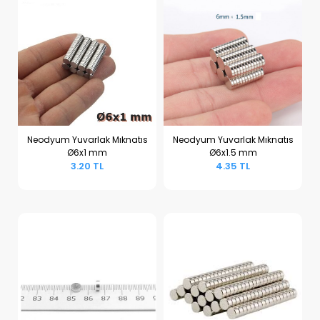
Neodyum Yuvarlak Mıknatıs
Neodyum Yuvarlak Mıknatıs
Ø6x1 mm
Ø6x1.5 mm
Sepete Ekle
Sepete Ekle
3.20 TL
4.35 TL