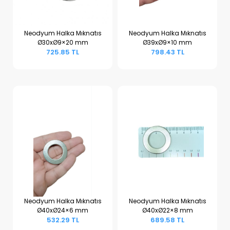
Neodyum Halka Mıknatıs
Neodyum Halka Mıknatıs
Ø30xØ9×20 mm
Ø39xØ9×10 mm
Sepete Ekle
Sepete Ekle
725.85 TL
798.43 TL
Neodyum Halka Mıknatıs
Neodyum Halka Mıknatıs
Ø40xØ24×6 mm
Ø40xØ22×8 mm
Sepete Ekle
Sepete Ekle
532.29 TL
689.58 TL