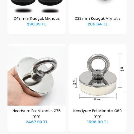
Ø43 mm Kauçuk Mıknatıs
Ø22 mm Kauçuk Mıknatıs
290.35 TL
205.64 TL
Sepete Ekle
Sepete Ekle
Neodyum Pot Mıknatıs Ø75
Neodyum Pot Mıknatıs Ø60
mm
mm
Sepete Ekle
Sepete Ekle
2467.93 TL
1596.90 TL