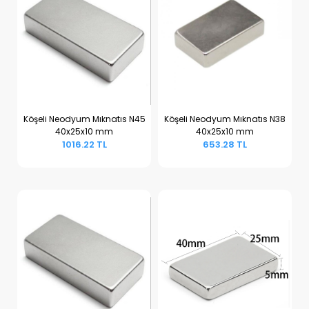
Köşeli Neodyum Mıknatıs N45
Köşeli Neodyum Mıknatıs N38
40x25x10 mm
40x25x10 mm
Sepete Ekle
Sepete Ekle
1016.22 TL
653.28 TL