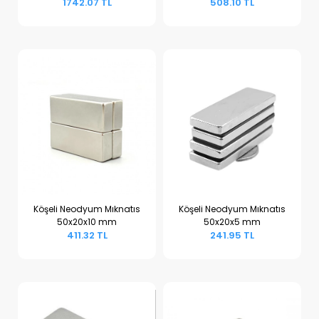
1742.07 TL
508.10 TL
Köşeli Neodyum Mıknatıs
Köşeli Neodyum Mıknatıs
50x20x10 mm
50x20x5 mm
Sepete Ekle
Sepete Ekle
411.32 TL
241.95 TL