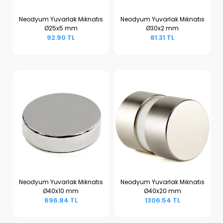
Neodyum Yuvarlak Mıknatıs
Neodyum Yuvarlak Mıknatıs
Ø25x5 mm
Ø30x2 mm
Sepete Ekle
Sepete Ekle
92.90 TL
81.31 TL
Neodyum Yuvarlak Mıknatıs
Neodyum Yuvarlak Mıknatıs
Ø40x10 mm
Ø40x20 mm
Sepete Ekle
Sepete Ekle
696.84 TL
1306.54 TL