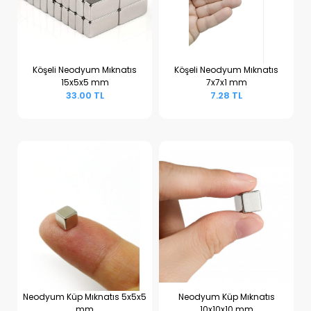
Köşeli Neodyum Mıknatıs
Köşeli Neodyum Mıknatıs
15x5x5 mm
7x7x1 mm
Sepete Ekle
Sepete Ekle
33.00 TL
7.28 TL
Neodyum Küp Mıknatıs 5x5x5
Neodyum Küp Mıknatıs
mm
10x10x10 mm