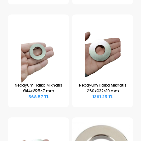
Neodyum Halka Mıknatıs
Neodyum Halka Mıknatıs
Ø44xØ25×7 mm
Ø60xØ32×10 mm
Sepete Ekle
Sepete Ekle
568.57 TL
1391.25 TL