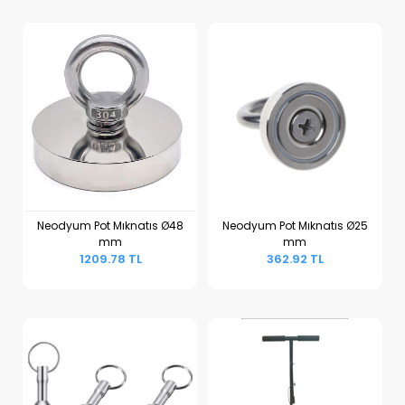
Neodyum Pot Mıknatıs Ø48
Neodyum Pot Mıknatıs Ø25
mm
mm
Sepete Ekle
Sepete Ekle
1209.78 TL
362.92 TL