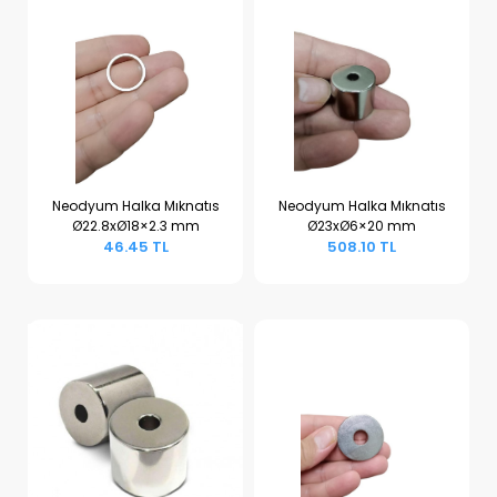
Neodyum Halka Mıknatıs
Neodyum Halka Mıknatıs
Ø22.8xØ18×2.3 mm
Ø23xØ6×20 mm
Sepete Ekle
Sepete Ekle
46.45 TL
508.10 TL