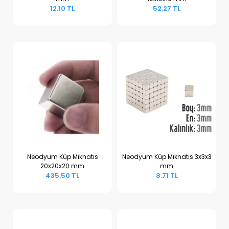
Sepete Ekle
Sepete Ekle
12.10 TL
52.27 TL
Neodyum Küp Mıknatıs
Neodyum Küp Mıknatıs 3x3x3
20x20x20 mm
mm
Sepete Ekle
Sepete Ekle
435.50 TL
8.71 TL