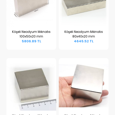
Köşeli Neodyum Mıknatıs
Köşeli Neodyum Mıknatıs
100x50x20 mm
80x40x20 mm
Sepete Ekle
Sepete Ekle
5806.89 TL
4645.52 TL