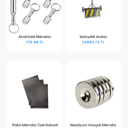
Anahtalık Mıknatısı
Manyetik Araba
175.98 TL
32993.73 TL
Sepete Ekle
Sepete Ekle
Plaka Mıknatıs Özel Naturel
Neodyum Havşalı Mıknatıs