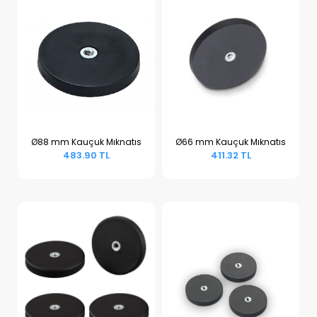
Ø88 mm Kauçuk Mıknatıs
Ø66 mm Kauçuk Mıknatıs
483.90 TL
411.32 TL
Sepete Ekle
Sepete Ekle