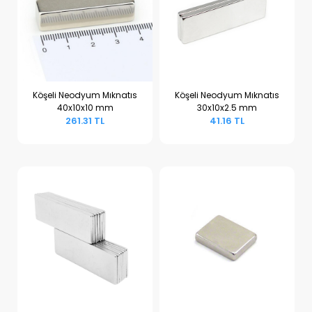
Köşeli Neodyum Mıknatıs
Köşeli Neodyum Mıknatıs
40x10x10 mm
30x10x2.5 mm
Sepete Ekle
Sepete Ekle
261.31 TL
41.16 TL