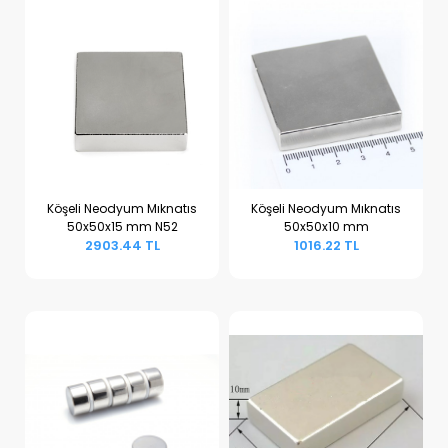
Köşeli Neodyum Mıknatıs
Köşeli Neodyum Mıknatıs
50x50x15 mm N52
50x50x10 mm
Sepete Ekle
Sepete Ekle
2903.44 TL
1016.22 TL