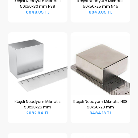
Köşeli Neodyum Mıknatıs
Köşeli Neodyum Mıknatıs
50x50x30 mm N38
50x50x25 mm N45
Sepete Ekle
Sepete Ekle
6048.85 TL
6048.85 TL
Köşeli Neodyum Mıknatıs
Köşeli Neodyum Mıknatıs N38
50x50x25 mm
50x50x20 mm
Sepete Ekle
Sepete Ekle
2082.94 TL
3484.13 TL