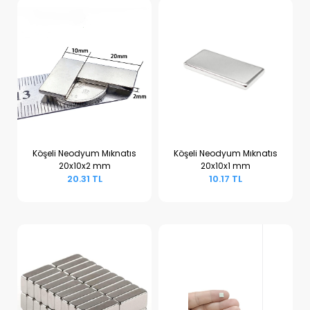
Köşeli Neodyum Mıknatıs
Köşeli Neodyum Mıknatıs
20x10x2 mm
20x10x1 mm
Sepete Ekle
Sepete Ekle
20.31 TL
10.17 TL