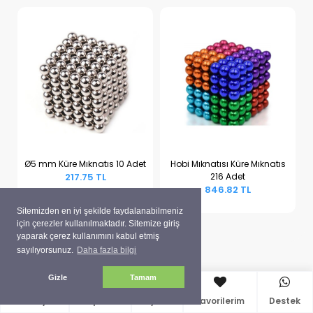
Ø5 mm Küre Mıknatıs 10 Adet
Hobi Mıknatısı Küre Mıknatıs
217.75 TL
216 Adet
Sepete Ekle
Sepete Ekle
846.82 TL
Sitemizden en iyi şekilde faydalanabilmeniz
için çerezler kullanılmaktadır. Sitemize giriş
yaparak çerez kullanımını kabul etmiş
sayılıyorsunuz.
Daha fazla bilgi
Gizle
Tamam
Anasayfa
Sepetim
Üyelik
Favorilerim
Destek