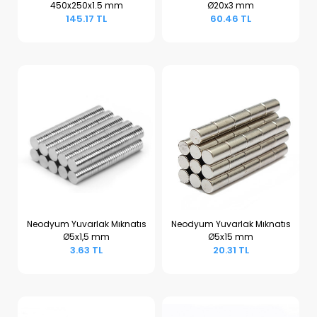
450x250x1.5 mm
Ø20x3 mm
Sepete Ekle
Sepete Ekle
145.17 TL
60.46 TL
Neodyum Yuvarlak Mıknatıs
Neodyum Yuvarlak Mıknatıs
Ø5x1,5 mm
Ø5x15 mm
Sepete Ekle
Sepete Ekle
3.63 TL
20.31 TL