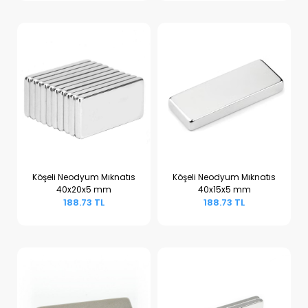
Köşeli Neodyum Mıknatıs
Köşeli Neodyum Mıknatıs
40x20x5 mm
40x15x5 mm
Sepete Ekle
Sepete Ekle
188.73 TL
188.73 TL