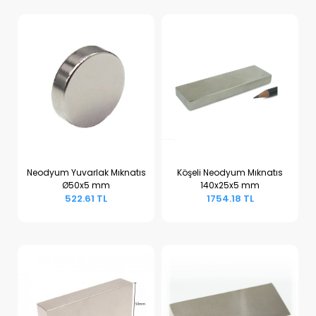
Neodyum Yuvarlak Mıknatıs
Köşeli Neodyum Mıknatıs
Ø50x5 mm
140x25x5 mm
Sepete Ekle
Sepete Ekle
522.61 TL
1754.18 TL