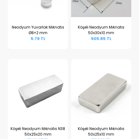
Neodyum Yuvarlak Mıknatıs
Köşeli Neodyum Mıknatıs
Ø8×2 mm
50x30x10 mm
Sepete Ekle
Sepete Ekle
5.79 TL
905.85 TL
Köşeli Neodyum Mıknatıs N38
Köşeli Neodyum Mıknatıs
50x25x20 mm
50x25x10 mm
Sepete Ekle
Sepete Ekle