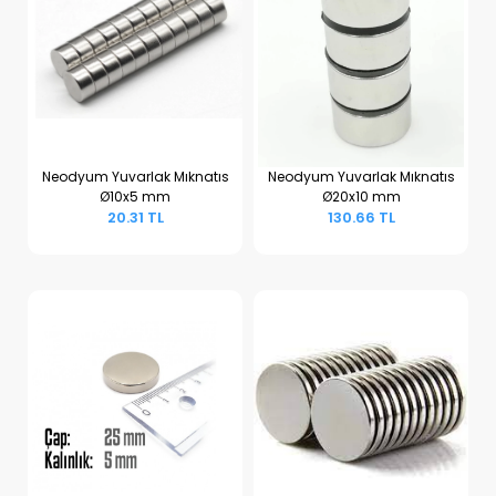
Neodyum Yuvarlak Mıknatıs
Neodyum Yuvarlak Mıknatıs
Ø10x5 mm
Ø20x10 mm
Sepete Ekle
Sepete Ekle
20.31 TL
130.66 TL