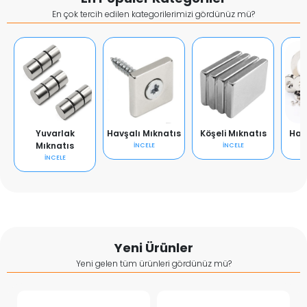
En çok tercih edilen kategorilerimizi gördünüz mü?
Yuvarlak
Havşalı Mıknatıs
Köşeli Mıknatıs
Hal
Mıknatıs
İNCELE
İNCELE
İNCELE
Yeni Ürünler
Yeni gelen tüm ürünleri gördünüz mü?