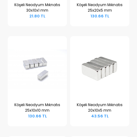
Köşeli Neodyum Mıknatıs
Köşeli Neodyum Mıknatıs
30x10x1 mm
25x20x5 mm
Sepete Ekle
Sepete Ekle
21.80 TL
130.66 TL
Köşeli Neodyum Mıknatıs
Köşeli Neodyum Mıknatıs
25x10x10 mm
20x10x5 mm
Sepete Ekle
Sepete Ekle
130.66 TL
43.56 TL