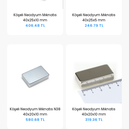
Köşeli Neodyum Mıknatıs
Köşeli Neodyum Mıknatıs
40x25x10 mm
40x25x5 mm
Sepete Ekle
Sepete Ekle
406.48 TL
246.79 TL
Köşeli Neodyum Mıknatıs N38
Köşeli Neodyum Mıknatıs
40x20x10 mm
40x20x10 mm
Sepete Ekle
Sepete Ekle
580.68 TL
319.36 TL