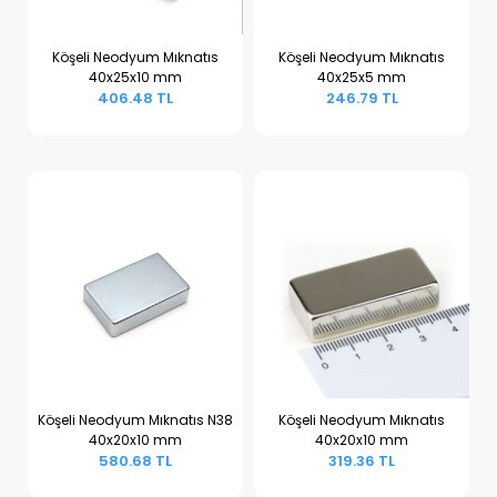
Köşeli Neodyum Mıknatıs
Köşeli Neodyum Mıknatıs
40x25x10 mm
40x25x5 mm
Sepete Ekle
Sepete Ekle
406.48 TL
246.79 TL
Köşeli Neodyum Mıknatıs N38
Köşeli Neodyum Mıknatıs
40x20x10 mm
40x20x10 mm
Sepete Ekle
Sepete Ekle
580.68 TL
319.36 TL