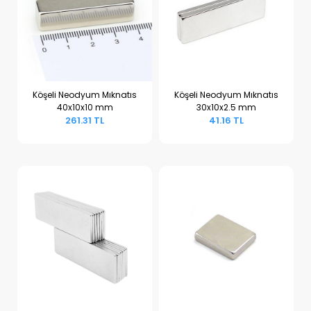
Köşeli Neodyum Mıknatıs
Köşeli Neodyum Mıknatıs
40x10x10 mm
30x10x2.5 mm
Sepete Ekle
Sepete Ekle
261.31 TL
41.16 TL