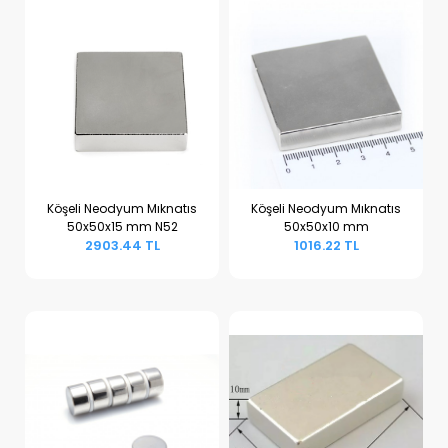
Köşeli Neodyum Mıknatıs
Köşeli Neodyum Mıknatıs
50x50x15 mm N52
50x50x10 mm
Sepete Ekle
Sepete Ekle
2903.44 TL
1016.22 TL