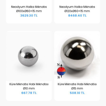
Neodyum Halka Mıknatıs
Neodyum Halka Mıknatıs
Ø100xØ60×15 mm
Ø120xØ60×15 mm
Sepete Ekle
Sepete Ekle
3629.30 TL
8468.40 TL
Küre Mıknatıs Hobi Mıknatısı
Küre Mıknatıs Hobi Mıknatısı
Ø10 mm
Ø15 mm
Sepete Ekle
Sepete Ekle
667.78 TL
508.10 TL