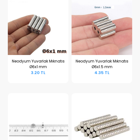
Neodyum Yuvarlak Mıknatıs
Neodyum Yuvarlak Mıknatıs
Ø6x1 mm
Ø6x1.5 mm
Sepete Ekle
Sepete Ekle
3.20 TL
4.35 TL