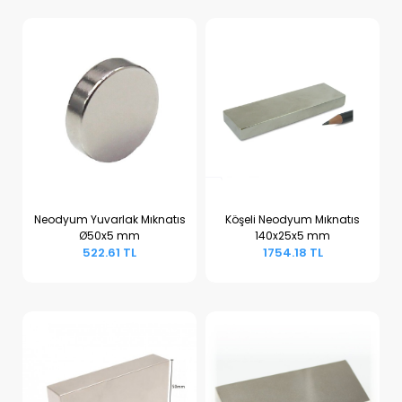
Neodyum Yuvarlak Mıknatıs
Köşeli Neodyum Mıknatıs
Ø50x5 mm
140x25x5 mm
Sepete Ekle
Sepete Ekle
522.61 TL
1754.18 TL