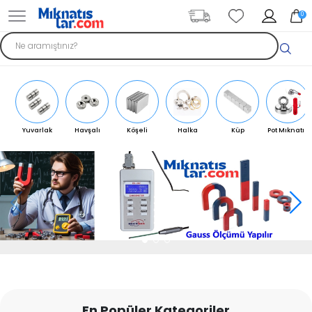
0
Yuvarlak
Havşalı
Köşeli
Halka
Küp
Pot Mıknatıs
Mıknatıs
Mıknatıs
Mıknatıs
Mıknatıs
Mıknatıs
En Popüler Kategoriler