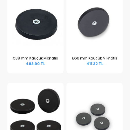
Ø88 mm Kauçuk Mıknatıs
Ø66 mm Kauçuk Mıknatıs
483.90 TL
411.32 TL
Sepete Ekle
Sepete Ekle