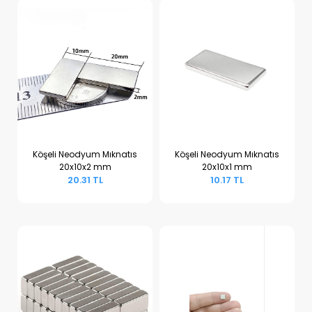
Köşeli Neodyum Mıknatıs
Köşeli Neodyum Mıknatıs
20x10x2 mm
20x10x1 mm
Sepete Ekle
Sepete Ekle
20.31 TL
10.17 TL