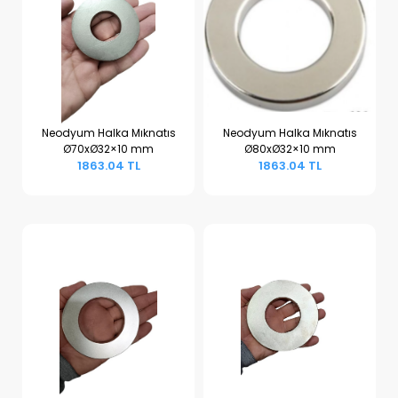
Neodyum Halka Mıknatıs
Neodyum Halka Mıknatıs
Ø70xØ32×10 mm
Ø80xØ32×10 mm
Sepete Ekle
Sepete Ekle
1863.04 TL
1863.04 TL