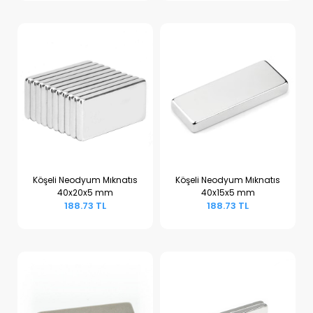
Köşeli Neodyum Mıknatıs
Köşeli Neodyum Mıknatıs
40x20x5 mm
40x15x5 mm
Sepete Ekle
Sepete Ekle
188.73 TL
188.73 TL