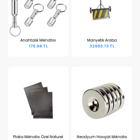
Anahtalık Mıknatısı
Manyetik Araba
175.98 TL
32993.73 TL
Sepete Ekle
Sepete Ekle
Plaka Mıknatıs Özel Naturel
Neodyum Havşalı Mıknatıs