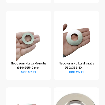
Neodyum Halka Mıknatıs
Neodyum Halka Mıknatıs
Ø44xØ25×7 mm
Ø60xØ32×10 mm
Sepete Ekle
Sepete Ekle
568.57 TL
1391.25 TL