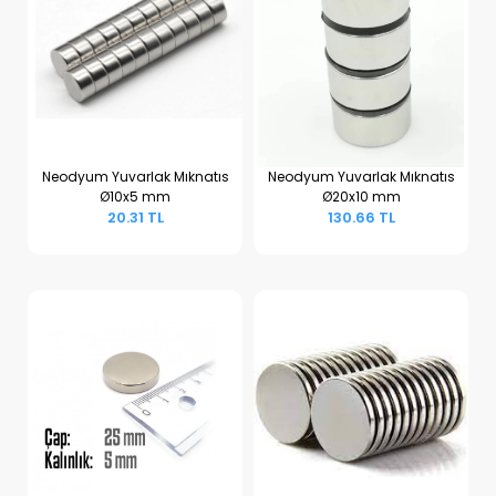
Neodyum Yuvarlak Mıknatıs
Neodyum Yuvarlak Mıknatıs
Ø10x5 mm
Ø20x10 mm
Sepete Ekle
Sepete Ekle
20.31 TL
130.66 TL