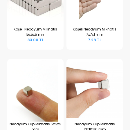
Köşeli Neodyum Mıknatıs
Köşeli Neodyum Mıknatıs
15x5x5 mm
7x7x1 mm
Sepete Ekle
Sepete Ekle
33.00 TL
7.28 TL
Neodyum Küp Mıknatıs 5x5x5
Neodyum Küp Mıknatıs
mm
10x10x10 mm