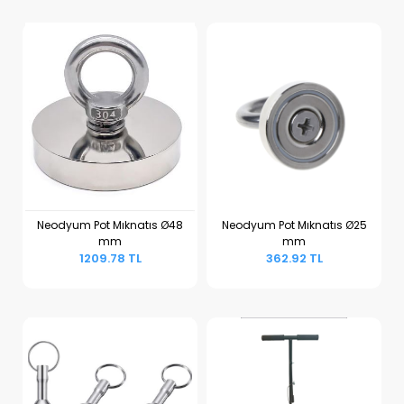
Neodyum Pot Mıknatıs Ø48
Neodyum Pot Mıknatıs Ø25
mm
mm
Sepete Ekle
Sepete Ekle
1209.78 TL
362.92 TL