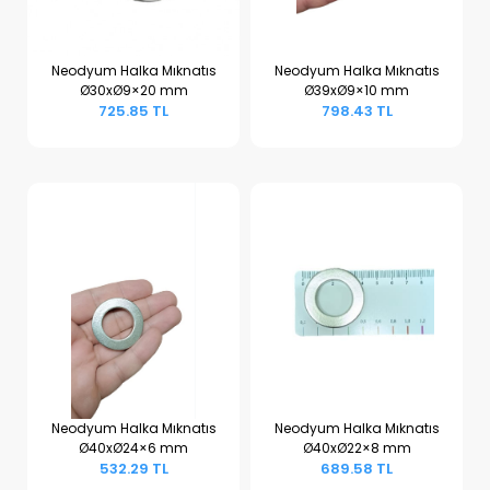
Neodyum Halka Mıknatıs
Neodyum Halka Mıknatıs
Ø30xØ9×20 mm
Ø39xØ9×10 mm
Sepete Ekle
Sepete Ekle
725.85 TL
798.43 TL
Neodyum Halka Mıknatıs
Neodyum Halka Mıknatıs
Ø40xØ24×6 mm
Ø40xØ22×8 mm
Sepete Ekle
Sepete Ekle
532.29 TL
689.58 TL