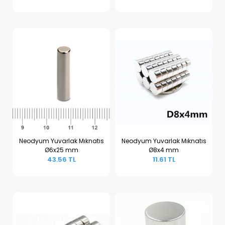
Neodyum Yuvarlak Mıknatıs
Neodyum Yuvarlak Mıknatıs
Ø6x25 mm
Ø8x4 mm
Sepete Ekle
Sepete Ekle
43.56 TL
11.61 TL