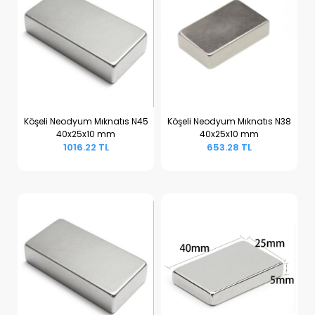
Köşeli Neodyum Mıknatıs N45
Köşeli Neodyum Mıknatıs N38
40x25x10 mm
40x25x10 mm
Sepete Ekle
Sepete Ekle
1016.22 TL
653.28 TL