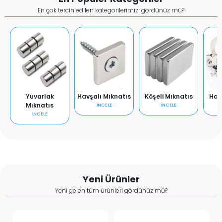
En çok tercih edilen kategorilerimizi gördünüz mü?
Yuvarlak
Havşalı Mıknatıs
Köşeli Mıknatıs
Hal
Mıknatıs
İNCELE
İNCELE
İNCELE
Yeni Ürünler
Yeni gelen tüm ürünleri gördünüz mü?