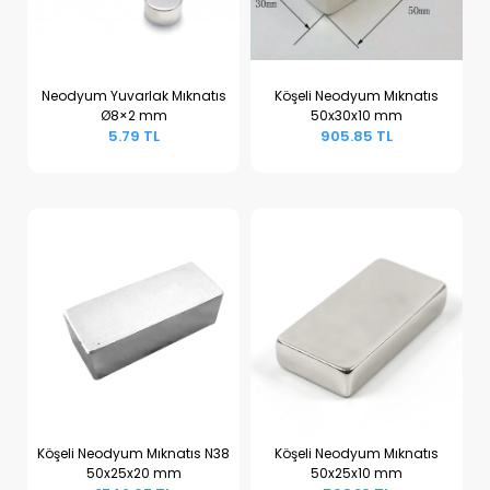
Neodyum Yuvarlak Mıknatıs
Köşeli Neodyum Mıknatıs
Ø8×2 mm
50x30x10 mm
Sepete Ekle
Sepete Ekle
5.79 TL
905.85 TL
Köşeli Neodyum Mıknatıs N38
Köşeli Neodyum Mıknatıs
50x25x20 mm
50x25x10 mm
Sepete Ekle
Sepete Ekle