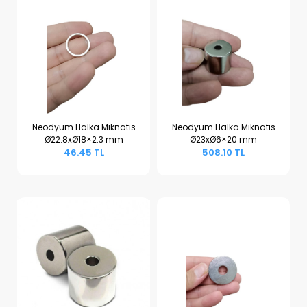
Neodyum Halka Mıknatıs
Neodyum Halka Mıknatıs
Ø22.8xØ18×2.3 mm
Ø23xØ6×20 mm
Sepete Ekle
Sepete Ekle
46.45 TL
508.10 TL