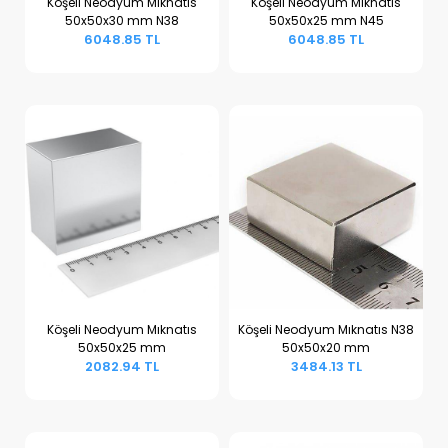
Köşeli Neodyum Mıknatıs
Köşeli Neodyum Mıknatıs
50x50x30 mm N38
50x50x25 mm N45
Sepete Ekle
Sepete Ekle
6048.85 TL
6048.85 TL
Köşeli Neodyum Mıknatıs
Köşeli Neodyum Mıknatıs N38
50x50x25 mm
50x50x20 mm
Sepete Ekle
Sepete Ekle
2082.94 TL
3484.13 TL