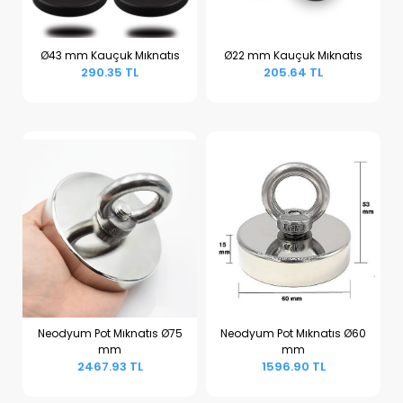
Ø43 mm Kauçuk Mıknatıs
Ø22 mm Kauçuk Mıknatıs
290.35 TL
205.64 TL
Sepete Ekle
Sepete Ekle
Neodyum Pot Mıknatıs Ø75
Neodyum Pot Mıknatıs Ø60
mm
mm
Sepete Ekle
Sepete Ekle
2467.93 TL
1596.90 TL