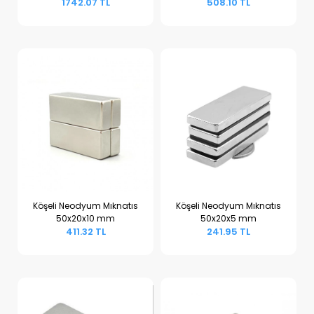
1742.07 TL
508.10 TL
Köşeli Neodyum Mıknatıs
Köşeli Neodyum Mıknatıs
50x20x10 mm
50x20x5 mm
Sepete Ekle
Sepete Ekle
411.32 TL
241.95 TL