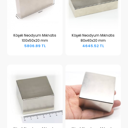
Köşeli Neodyum Mıknatıs
Köşeli Neodyum Mıknatıs
100x50x20 mm
80x40x20 mm
Sepete Ekle
Sepete Ekle
5806.89 TL
4645.52 TL