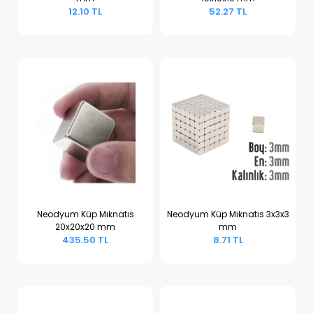
Sepete Ekle
Sepete Ekle
12.10 TL
52.27 TL
Neodyum Küp Mıknatıs
Neodyum Küp Mıknatıs 3x3x3
20x20x20 mm
mm
Sepete Ekle
Sepete Ekle
435.50 TL
8.71 TL