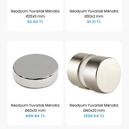
Neodyum Yuvarlak Mıknatıs
Neodyum Yuvarlak Mıknatıs
Ø25x5 mm
Ø30x2 mm
Sepete Ekle
Sepete Ekle
92.90 TL
81.31 TL
Neodyum Yuvarlak Mıknatıs
Neodyum Yuvarlak Mıknatıs
Ø40x10 mm
Ø40x20 mm
Sepete Ekle
Sepete Ekle
696.84 TL
1306.54 TL