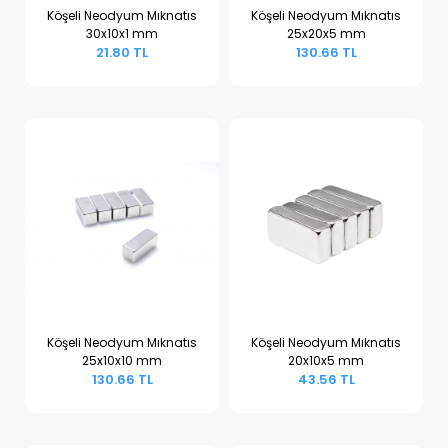
Köşeli Neodyum Mıknatıs
Köşeli Neodyum Mıknatıs
30x10x1 mm
25x20x5 mm
Sepete Ekle
Sepete Ekle
21.80 TL
130.66 TL
Köşeli Neodyum Mıknatıs
Köşeli Neodyum Mıknatıs
25x10x10 mm
20x10x5 mm
Sepete Ekle
Sepete Ekle
130.66 TL
43.56 TL