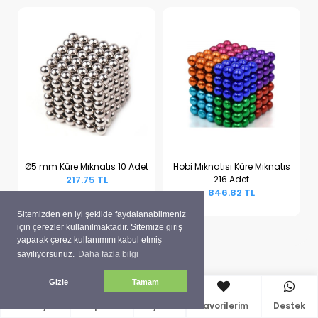
Ø5 mm Küre Mıknatıs 10 Adet
Hobi Mıknatısı Küre Mıknatıs
217.75 TL
216 Adet
Sepete Ekle
Sepete Ekle
846.82 TL
Sitemizden en iyi şekilde faydalanabilmeniz
için çerezler kullanılmaktadır. Sitemize giriş
yaparak çerez kullanımını kabul etmiş
sayılıyorsunuz.
Daha fazla bilgi
Gizle
Tamam
Anasayfa
Sepetim
Üyelik
Favorilerim
Destek