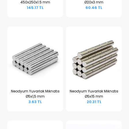
450x250x1.5 mm
Ø20x3 mm
Sepete Ekle
Sepete Ekle
145.17 TL
60.46 TL
Neodyum Yuvarlak Mıknatıs
Neodyum Yuvarlak Mıknatıs
Ø5x1,5 mm
Ø5x15 mm
Sepete Ekle
Sepete Ekle
3.63 TL
20.31 TL