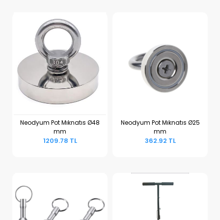
Neodyum Pot Mıknatıs Ø48
Neodyum Pot Mıknatıs Ø25
mm
mm
Sepete Ekle
Sepete Ekle
1209.78 TL
362.92 TL