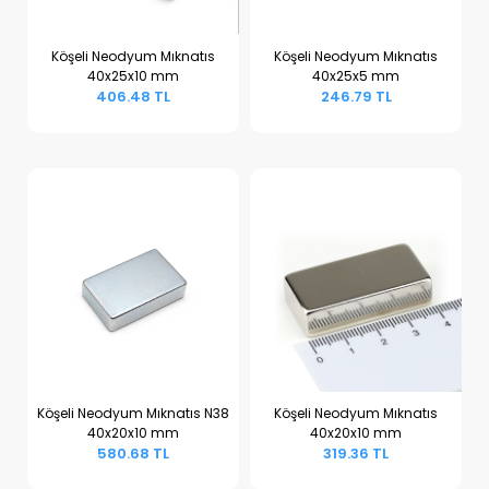
Köşeli Neodyum Mıknatıs
Köşeli Neodyum Mıknatıs
40x25x10 mm
40x25x5 mm
Sepete Ekle
Sepete Ekle
406.48 TL
246.79 TL
Köşeli Neodyum Mıknatıs N38
Köşeli Neodyum Mıknatıs
40x20x10 mm
40x20x10 mm
Sepete Ekle
Sepete Ekle
580.68 TL
319.36 TL