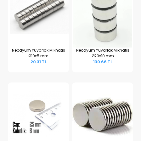
Neodyum Yuvarlak Mıknatıs
Neodyum Yuvarlak Mıknatıs
Ø10x5 mm
Ø20x10 mm
Sepete Ekle
Sepete Ekle
20.31 TL
130.66 TL