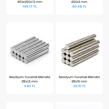
450x250x1.5 mm
Ø20x3 mm
Sepete Ekle
Sepete Ekle
145.17 TL
60.46 TL
Neodyum Yuvarlak Mıknatıs
Neodyum Yuvarlak Mıknatıs
Ø5x1,5 mm
Ø5x15 mm
Sepete Ekle
Sepete Ekle
3.63 TL
20.31 TL