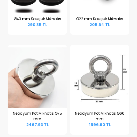
Ø43 mm Kauçuk Mıknatıs
Ø22 mm Kauçuk Mıknatıs
290.35 TL
205.64 TL
Sepete Ekle
Sepete Ekle
Neodyum Pot Mıknatıs Ø75
Neodyum Pot Mıknatıs Ø60
mm
mm
Sepete Ekle
Sepete Ekle
2467.93 TL
1596.90 TL