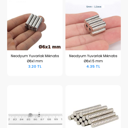
Neodyum Yuvarlak Mıknatıs
Neodyum Yuvarlak Mıknatıs
Ø6x1 mm
Ø6x1.5 mm
Sepete Ekle
Sepete Ekle
3.20 TL
4.35 TL