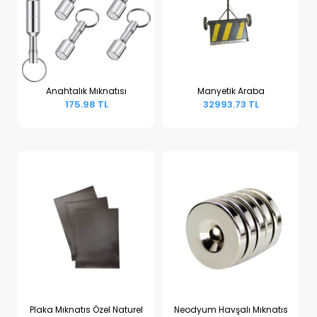
Anahtalık Mıknatısı
Manyetik Araba
175.98 TL
32993.73 TL
Sepete Ekle
Sepete Ekle
Plaka Mıknatıs Özel Naturel
Neodyum Havşalı Mıknatıs