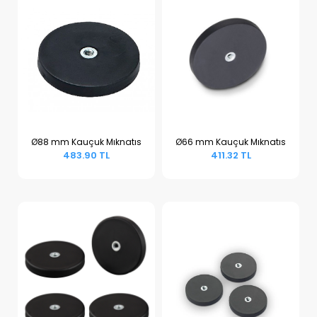
Ø88 mm Kauçuk Mıknatıs
Ø66 mm Kauçuk Mıknatıs
483.90 TL
411.32 TL
Sepete Ekle
Sepete Ekle