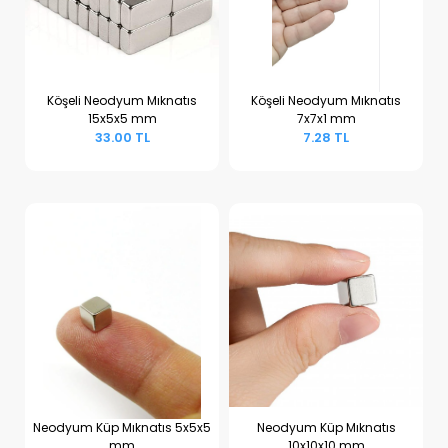
Köşeli Neodyum Mıknatıs
Köşeli Neodyum Mıknatıs
15x5x5 mm
7x7x1 mm
Sepete Ekle
Sepete Ekle
33.00 TL
7.28 TL
Neodyum Küp Mıknatıs 5x5x5
Neodyum Küp Mıknatıs
mm
10x10x10 mm