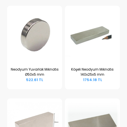
Neodyum Yuvarlak Mıknatıs
Köşeli Neodyum Mıknatıs
Ø50x5 mm
140x25x5 mm
Sepete Ekle
Sepete Ekle
522.61 TL
1754.18 TL