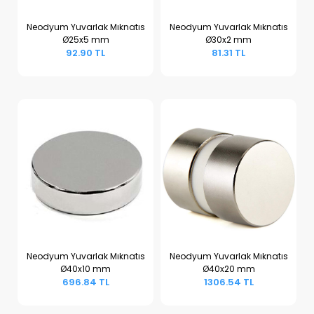
Neodyum Yuvarlak Mıknatıs
Neodyum Yuvarlak Mıknatıs
Ø25x5 mm
Ø30x2 mm
Sepete Ekle
Sepete Ekle
92.90 TL
81.31 TL
Neodyum Yuvarlak Mıknatıs
Neodyum Yuvarlak Mıknatıs
Ø40x10 mm
Ø40x20 mm
Sepete Ekle
Sepete Ekle
696.84 TL
1306.54 TL