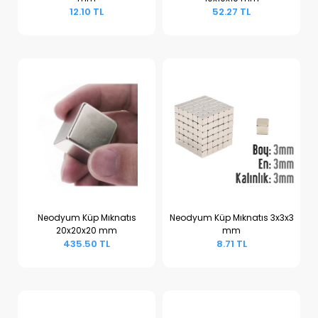
Sepete Ekle
Sepete Ekle
12.10 TL
52.27 TL
Neodyum Küp Mıknatıs
Neodyum Küp Mıknatıs 3x3x3
20x20x20 mm
mm
Sepete Ekle
Sepete Ekle
435.50 TL
8.71 TL