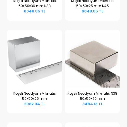
Köşeli Neodyum Mıknatıs
Köşeli Neodyum Mıknatıs
50x50x30 mm N38
50x50x25 mm N45
Sepete Ekle
Sepete Ekle
6048.85 TL
6048.85 TL
Köşeli Neodyum Mıknatıs
Köşeli Neodyum Mıknatıs N38
50x50x25 mm
50x50x20 mm
Sepete Ekle
Sepete Ekle
2082.94 TL
3484.13 TL