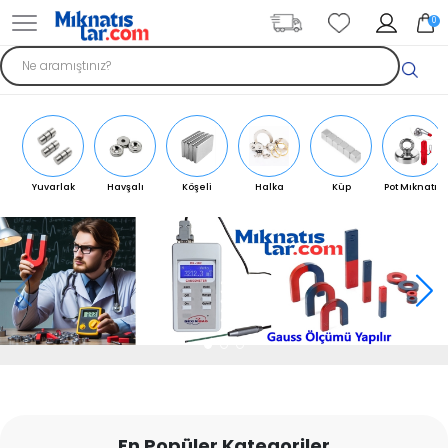
0
Yuvarlak
Havşalı
Köşeli
Halka
Küp
Pot Mıknatıs
Mıknatıs
Mıknatıs
Mıknatıs
Mıknatıs
Mıknatıs
En Popüler Kategoriler