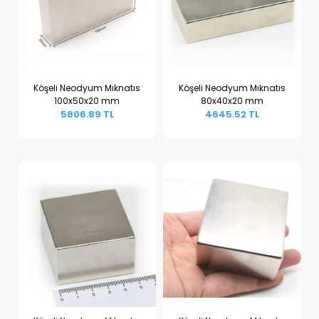
Köşeli Neodyum Mıknatıs
Köşeli Neodyum Mıknatıs
100x50x20 mm
80x40x20 mm
Sepete Ekle
Sepete Ekle
5806.89 TL
4645.52 TL