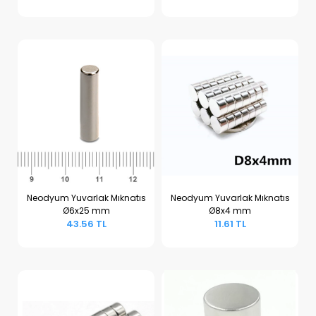
Neodyum Yuvarlak Mıknatıs
Neodyum Yuvarlak Mıknatıs
Ø6x25 mm
Ø8x4 mm
Sepete Ekle
Sepete Ekle
43.56 TL
11.61 TL