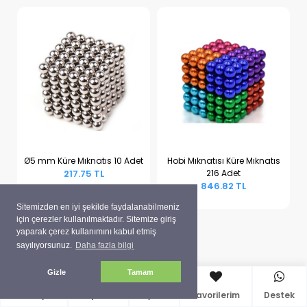
Ø5 mm Küre Mıknatıs 10 Adet
Hobi Mıknatısı Küre Mıknatıs
217.75 TL
216 Adet
Sepete Ekle
Sepete Ekle
846.82 TL
Sitemizden en iyi şekilde faydalanabilmeniz
için çerezler kullanılmaktadır. Sitemize giriş
yaparak çerez kullanımını kabul etmiş
sayılıyorsunuz.
Daha fazla bilgi
Gizle
Tamam
Anasayfa
Sepetim
Üyelik
Favorilerim
Destek