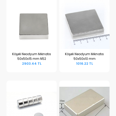
Köşeli Neodyum Mıknatıs
Köşeli Neodyum Mıknatıs
50x50x15 mm N52
50x50x10 mm
Sepete Ekle
Sepete Ekle
2903.44 TL
1016.22 TL