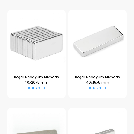
Köşeli Neodyum Mıknatıs
Köşeli Neodyum Mıknatıs
40x20x5 mm
40x15x5 mm
Sepete Ekle
Sepete Ekle
188.73 TL
188.73 TL