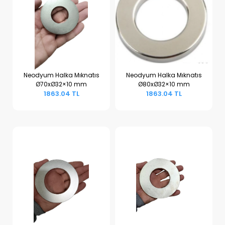
Neodyum Halka Mıknatıs
Neodyum Halka Mıknatıs
Ø70xØ32×10 mm
Ø80xØ32×10 mm
Sepete Ekle
Sepete Ekle
1863.04 TL
1863.04 TL