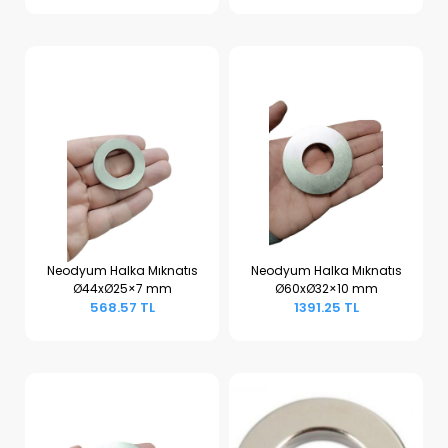
Neodyum Halka Mıknatıs
Neodyum Halka Mıknatıs
Ø44xØ25×7 mm
Ø60xØ32×10 mm
Sepete Ekle
Sepete Ekle
568.57 TL
1391.25 TL