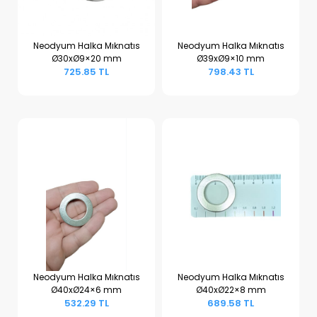
Neodyum Halka Mıknatıs
Neodyum Halka Mıknatıs
Ø30xØ9×20 mm
Ø39xØ9×10 mm
Sepete Ekle
Sepete Ekle
725.85 TL
798.43 TL
Neodyum Halka Mıknatıs
Neodyum Halka Mıknatıs
Ø40xØ24×6 mm
Ø40xØ22×8 mm
Sepete Ekle
Sepete Ekle
532.29 TL
689.58 TL