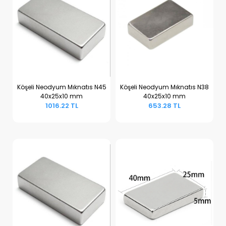
Köşeli Neodyum Mıknatıs N45
Köşeli Neodyum Mıknatıs N38
40x25x10 mm
40x25x10 mm
Sepete Ekle
Sepete Ekle
1016.22 TL
653.28 TL