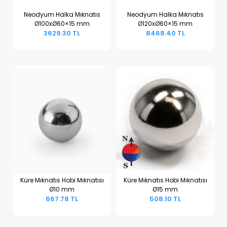
Neodyum Halka Mıknatıs
Neodyum Halka Mıknatıs
Ø100xØ60×15 mm
Ø120xØ60×15 mm
Sepete Ekle
Sepete Ekle
3629.30 TL
8468.40 TL
Küre Mıknatıs Hobi Mıknatısı
Küre Mıknatıs Hobi Mıknatısı
Ø10 mm
Ø15 mm
Sepete Ekle
Sepete Ekle
667.78 TL
508.10 TL