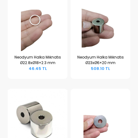
Neodyum Halka Mıknatıs
Neodyum Halka Mıknatıs
Ø22.8xØ18×2.3 mm
Ø23xØ6×20 mm
Sepete Ekle
Sepete Ekle
46.45 TL
508.10 TL