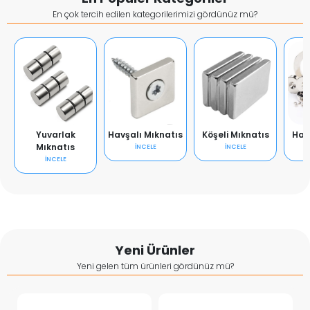
En çok tercih edilen kategorilerimizi gördünüz mü?
Yuvarlak
Havşalı Mıknatıs
Köşeli Mıknatıs
Hal
Mıknatıs
İNCELE
İNCELE
İNCELE
Yeni Ürünler
Yeni gelen tüm ürünleri gördünüz mü?