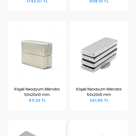
1742.07 TL
508.10 TL
Köşeli Neodyum Mıknatıs
Köşeli Neodyum Mıknatıs
50x20x10 mm
50x20x5 mm
Sepete Ekle
Sepete Ekle
411.32 TL
241.95 TL