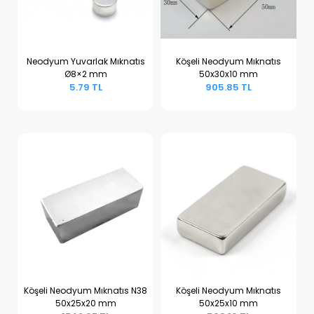
Neodyum Yuvarlak Mıknatıs
Köşeli Neodyum Mıknatıs
Ø8×2 mm
50x30x10 mm
Sepete Ekle
Sepete Ekle
5.79 TL
905.85 TL
Köşeli Neodyum Mıknatıs N38
Köşeli Neodyum Mıknatıs
50x25x20 mm
50x25x10 mm
Sepete Ekle
Sepete Ekle