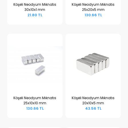
Köşeli Neodyum Mıknatıs
Köşeli Neodyum Mıknatıs
30x10x1 mm
25x20x5 mm
Sepete Ekle
Sepete Ekle
21.80 TL
130.66 TL
Köşeli Neodyum Mıknatıs
Köşeli Neodyum Mıknatıs
25x10x10 mm
20x10x5 mm
Sepete Ekle
Sepete Ekle
130.66 TL
43.56 TL