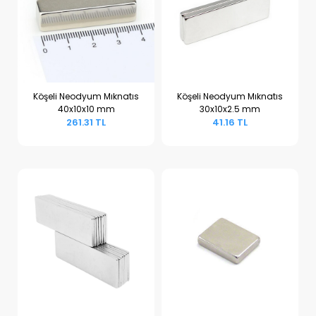
Köşeli Neodyum Mıknatıs
Köşeli Neodyum Mıknatıs
40x10x10 mm
30x10x2.5 mm
Sepete Ekle
Sepete Ekle
261.31 TL
41.16 TL