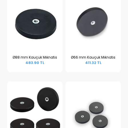
Ø88 mm Kauçuk Mıknatıs
Ø66 mm Kauçuk Mıknatıs
483.90 TL
411.32 TL
Sepete Ekle
Sepete Ekle