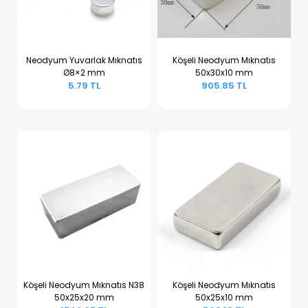
Neodyum Yuvarlak Mıknatıs
Köşeli Neodyum Mıknatıs
Ø8×2 mm
50x30x10 mm
Sepete Ekle
Sepete Ekle
5.79 TL
905.85 TL
Köşeli Neodyum Mıknatıs N38
Köşeli Neodyum Mıknatıs
50x25x20 mm
50x25x10 mm
Sepete Ekle
Sepete Ekle