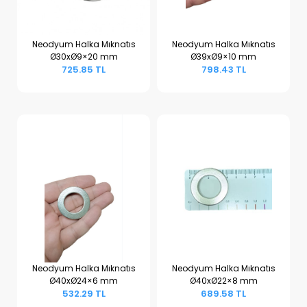
Neodyum Halka Mıknatıs
Neodyum Halka Mıknatıs
Ø30xØ9×20 mm
Ø39xØ9×10 mm
Sepete Ekle
Sepete Ekle
725.85 TL
798.43 TL
Neodyum Halka Mıknatıs
Neodyum Halka Mıknatıs
Ø40xØ24×6 mm
Ø40xØ22×8 mm
Sepete Ekle
Sepete Ekle
532.29 TL
689.58 TL