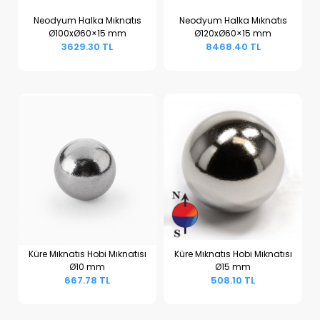
Neodyum Halka Mıknatıs
Neodyum Halka Mıknatıs
Ø100xØ60×15 mm
Ø120xØ60×15 mm
Sepete Ekle
Sepete Ekle
3629.30 TL
8468.40 TL
Küre Mıknatıs Hobi Mıknatısı
Küre Mıknatıs Hobi Mıknatısı
Ø10 mm
Ø15 mm
Sepete Ekle
Sepete Ekle
667.78 TL
508.10 TL