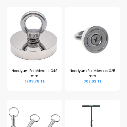
Neodyum Pot Mıknatıs Ø48
Neodyum Pot Mıknatıs Ø25
mm
mm
Sepete Ekle
Sepete Ekle
1209.78 TL
362.92 TL