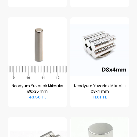
Neodyum Yuvarlak Mıknatıs
Neodyum Yuvarlak Mıknatıs
Ø6x25 mm
Ø8x4 mm
Sepete Ekle
Sepete Ekle
43.56 TL
11.61 TL