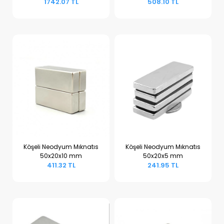
1742.07 TL
508.10 TL
Köşeli Neodyum Mıknatıs
Köşeli Neodyum Mıknatıs
50x20x10 mm
50x20x5 mm
Sepete Ekle
Sepete Ekle
411.32 TL
241.95 TL