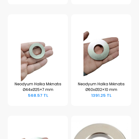
Neodyum Halka Mıknatıs
Neodyum Halka Mıknatıs
Ø44xØ25×7 mm
Ø60xØ32×10 mm
Sepete Ekle
Sepete Ekle
568.57 TL
1391.25 TL