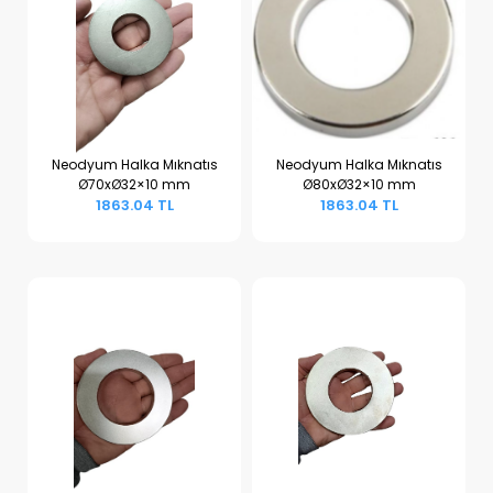
Neodyum Halka Mıknatıs
Neodyum Halka Mıknatıs
Ø70xØ32×10 mm
Ø80xØ32×10 mm
Sepete Ekle
Sepete Ekle
1863.04 TL
1863.04 TL