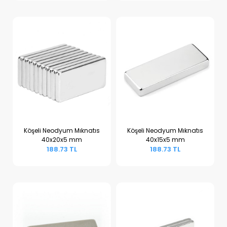
Köşeli Neodyum Mıknatıs
Köşeli Neodyum Mıknatıs
40x20x5 mm
40x15x5 mm
Sepete Ekle
Sepete Ekle
188.73 TL
188.73 TL