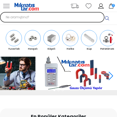
0
Yuvarlak
Havşalı
Köşeli
Halka
Küp
Pot Mıknatıs
Mıknatıs
Mıknatıs
Mıknatıs
Mıknatıs
Mıknatıs
En Popüler Kategoriler