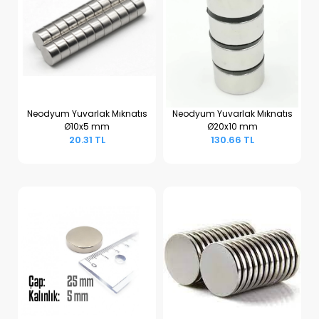
Neodyum Yuvarlak Mıknatıs
Neodyum Yuvarlak Mıknatıs
Ø10x5 mm
Ø20x10 mm
Sepete Ekle
Sepete Ekle
20.31 TL
130.66 TL