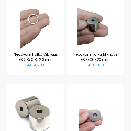
Neodyum Halka Mıknatıs
Neodyum Halka Mıknatıs
Ø22.8xØ18×2.3 mm
Ø23xØ6×20 mm
Sepete Ekle
Sepete Ekle
46.45 TL
508.10 TL