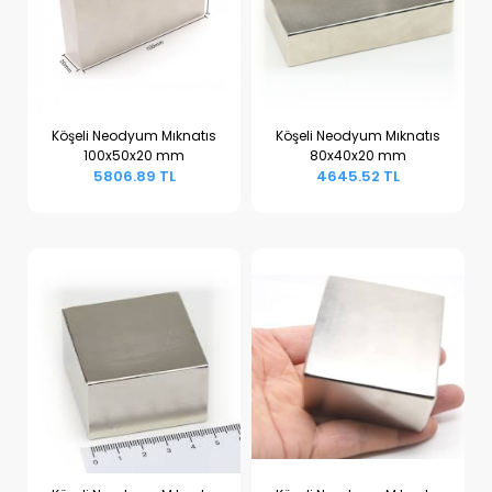
Köşeli Neodyum Mıknatıs
Köşeli Neodyum Mıknatıs
100x50x20 mm
80x40x20 mm
Sepete Ekle
Sepete Ekle
5806.89 TL
4645.52 TL