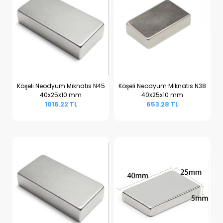
Köşeli Neodyum Mıknatıs N45
Köşeli Neodyum Mıknatıs N38
40x25x10 mm
40x25x10 mm
Sepete Ekle
Sepete Ekle
1016.22 TL
653.28 TL