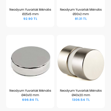
Neodyum Yuvarlak Mıknatıs
Neodyum Yuvarlak Mıknatıs
Ø25x5 mm
Ø30x2 mm
Sepete Ekle
Sepete Ekle
92.90 TL
81.31 TL
Neodyum Yuvarlak Mıknatıs
Neodyum Yuvarlak Mıknatıs
Ø40x10 mm
Ø40x20 mm
Sepete Ekle
Sepete Ekle
696.84 TL
1306.54 TL