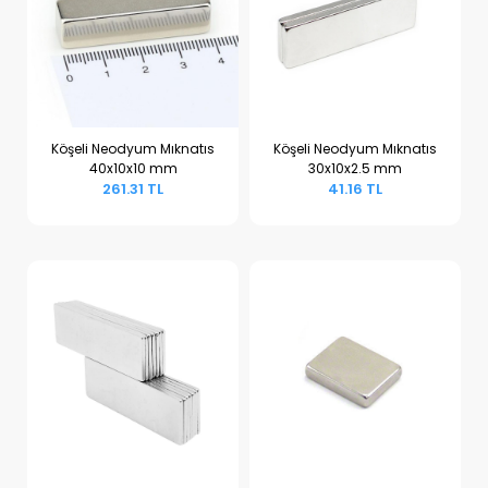
Köşeli Neodyum Mıknatıs
Köşeli Neodyum Mıknatıs
40x10x10 mm
30x10x2.5 mm
Sepete Ekle
Sepete Ekle
261.31 TL
41.16 TL