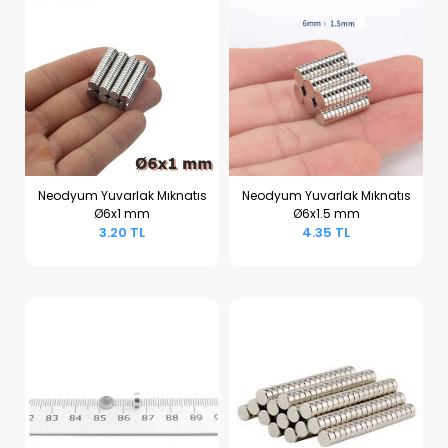
Neodyum Yuvarlak Mıknatıs
Neodyum Yuvarlak Mıknatıs
Ø6x1 mm
Ø6x1.5 mm
Sepete Ekle
Sepete Ekle
3.20 TL
4.35 TL