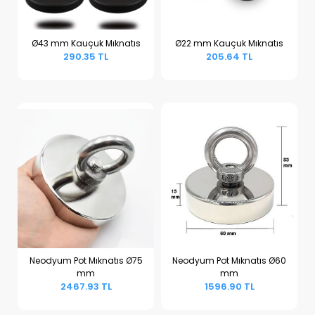
Ø43 mm Kauçuk Mıknatıs
Ø22 mm Kauçuk Mıknatıs
290.35 TL
205.64 TL
Sepete Ekle
Sepete Ekle
Neodyum Pot Mıknatıs Ø75
Neodyum Pot Mıknatıs Ø60
mm
mm
Sepete Ekle
Sepete Ekle
2467.93 TL
1596.90 TL