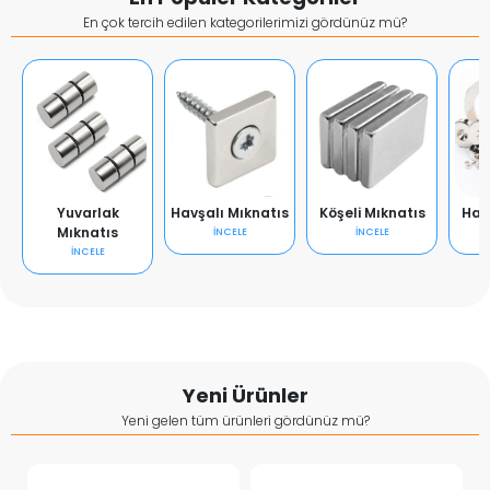
En çok tercih edilen kategorilerimizi gördünüz mü?
Yuvarlak
Havşalı Mıknatıs
Köşeli Mıknatıs
Hal
Mıknatıs
İNCELE
İNCELE
İNCELE
Yeni Ürünler
Yeni gelen tüm ürünleri gördünüz mü?