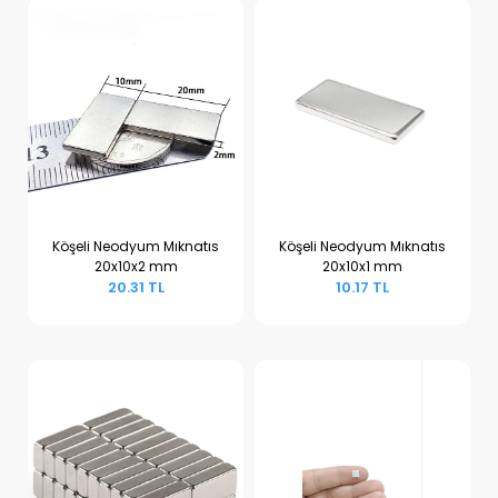
Köşeli Neodyum Mıknatıs
Köşeli Neodyum Mıknatıs
20x10x2 mm
20x10x1 mm
Sepete Ekle
Sepete Ekle
20.31 TL
10.17 TL