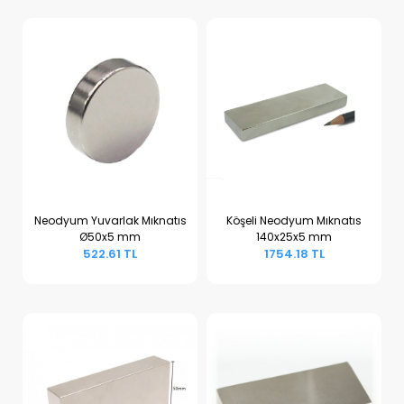
Neodyum Yuvarlak Mıknatıs
Köşeli Neodyum Mıknatıs
Ø50x5 mm
140x25x5 mm
Sepete Ekle
Sepete Ekle
522.61 TL
1754.18 TL