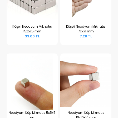
Köşeli Neodyum Mıknatıs
Köşeli Neodyum Mıknatıs
15x5x5 mm
7x7x1 mm
Sepete Ekle
Sepete Ekle
33.00 TL
7.28 TL
Neodyum Küp Mıknatıs 5x5x5
Neodyum Küp Mıknatıs
mm
10x10x10 mm