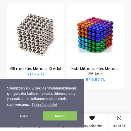
Ø5 mm Küre Mıknatıs 10 Adet
Hobi Mıknatısı Küre Mıknatıs
217.75 TL
216 Adet
Sepete Ekle
Sepete Ekle
846.82 TL
Sitemizden en iyi şekilde faydalanabilmeniz
için çerezler kullanılmaktadır. Sitemize giriş
yaparak çerez kullanımını kabul etmiş
sayılıyorsunuz.
Daha fazla bilgi
Gizle
Tamam
Anasayfa
Sepetim
Üyelik
Favorilerim
Destek