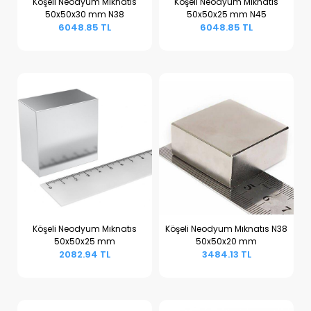
Köşeli Neodyum Mıknatıs
Köşeli Neodyum Mıknatıs
50x50x30 mm N38
50x50x25 mm N45
Sepete Ekle
Sepete Ekle
6048.85 TL
6048.85 TL
Köşeli Neodyum Mıknatıs
Köşeli Neodyum Mıknatıs N38
50x50x25 mm
50x50x20 mm
Sepete Ekle
Sepete Ekle
2082.94 TL
3484.13 TL