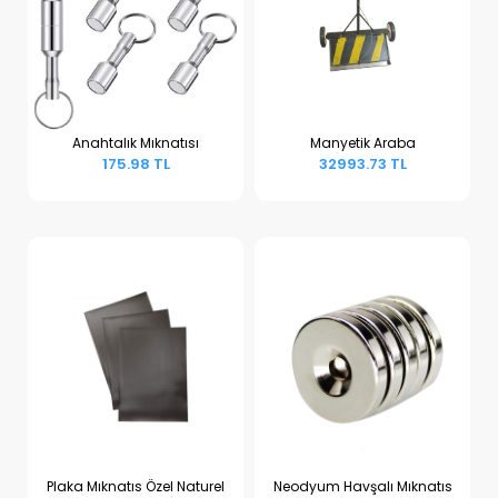
Anahtalık Mıknatısı
Manyetik Araba
175.98 TL
32993.73 TL
Sepete Ekle
Sepete Ekle
Plaka Mıknatıs Özel Naturel
Neodyum Havşalı Mıknatıs