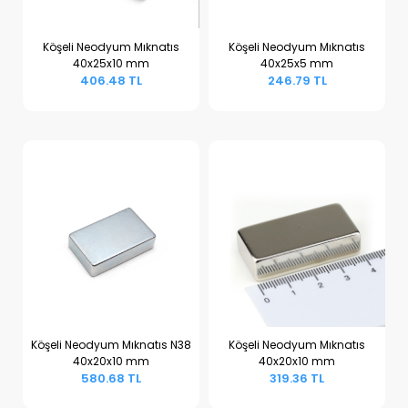
Köşeli Neodyum Mıknatıs
Köşeli Neodyum Mıknatıs
40x25x10 mm
40x25x5 mm
Sepete Ekle
Sepete Ekle
406.48 TL
246.79 TL
Köşeli Neodyum Mıknatıs N38
Köşeli Neodyum Mıknatıs
40x20x10 mm
40x20x10 mm
Sepete Ekle
Sepete Ekle
580.68 TL
319.36 TL