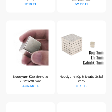
Sepete Ekle
Sepete Ekle
12.10 TL
52.27 TL
Neodyum Küp Mıknatıs
Neodyum Küp Mıknatıs 3x3x3
20x20x20 mm
mm
Sepete Ekle
Sepete Ekle
435.50 TL
8.71 TL