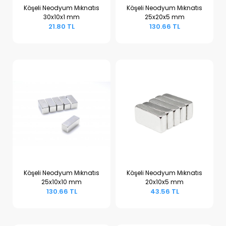
Köşeli Neodyum Mıknatıs
Köşeli Neodyum Mıknatıs
30x10x1 mm
25x20x5 mm
Sepete Ekle
Sepete Ekle
21.80 TL
130.66 TL
Köşeli Neodyum Mıknatıs
Köşeli Neodyum Mıknatıs
25x10x10 mm
20x10x5 mm
Sepete Ekle
Sepete Ekle
130.66 TL
43.56 TL