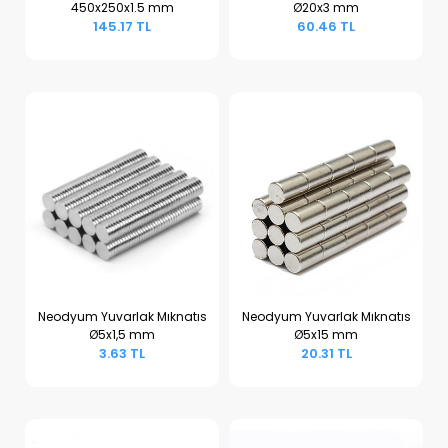
450x250x1.5 mm
Ø20x3 mm
Sepete Ekle
Sepete Ekle
145.17 TL
60.46 TL
Neodyum Yuvarlak Mıknatıs
Neodyum Yuvarlak Mıknatıs
Ø5x1,5 mm
Ø5x15 mm
Sepete Ekle
Sepete Ekle
3.63 TL
20.31 TL