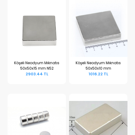
Köşeli Neodyum Mıknatıs
Köşeli Neodyum Mıknatıs
50x50x15 mm N52
50x50x10 mm
Sepete Ekle
Sepete Ekle
2903.44 TL
1016.22 TL