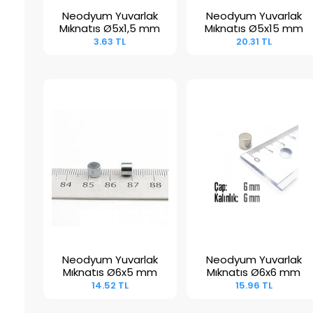
Neodyum Yuvarlak
Neodyum Yuvarlak
Sepete Ekle
Sepete Ekle
Mıknatıs Ø5x1,5 mm
Mıknatıs Ø5x15 mm
3.63 TL
20.31 TL
Neodyum Yuvarlak
Neodyum Yuvarlak
Sepete Ekle
Sepete Ekle
Mıknatıs Ø6x5 mm
Mıknatıs Ø6x6 mm
14.52 TL
15.96 TL