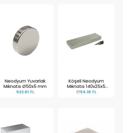
Neodyum Yuvarlak
Köşeli Neodyum
Sepete Ekle
Sepete Ekle
Mıknatıs Ø50x5 mm
Mıknatıs 140x25x5
mm
522.61 TL
1754.18 TL