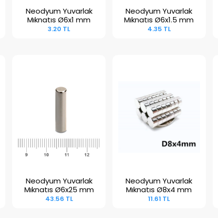
Neodyum Yuvarlak
Neodyum Yuvarlak
Sepete Ekle
Sepete Ekle
Mıknatıs Ø6x1 mm
Mıknatıs Ø6x1.5 mm
3.20 TL
4.35 TL
Neodyum Yuvarlak
Neodyum Yuvarlak
Sepete Ekle
Sepete Ekle
Mıknatıs Ø6x25 mm
Mıknatıs Ø8x4 mm
43.56 TL
11.61 TL