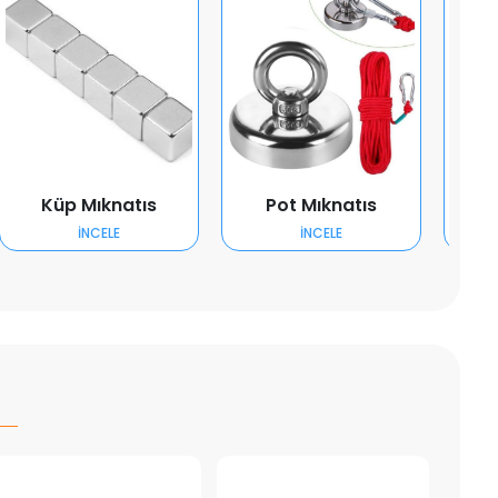
Küp Mıknatıs
Pot Mıknatıs
K
İNCELE
İNCELE