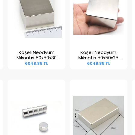
Köşeli Neodyum
Köşeli Neodyum
Sepete Ekle
Sepete Ekle
Mıknatıs 50x50x30
Mıknatıs 50x50x25
mm N38
mm N45
6048.85 TL
6048.85 TL