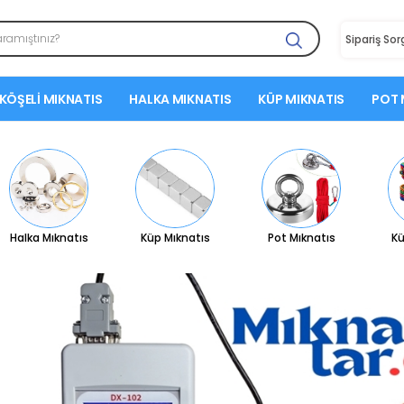
Sipariş So
KÖŞELI MIKNATIS
HALKA MIKNATIS
KÜP MIKNATIS
POT 
Halka Mıknatıs
Küp Mıknatıs
Pot Mıknatıs
Kü