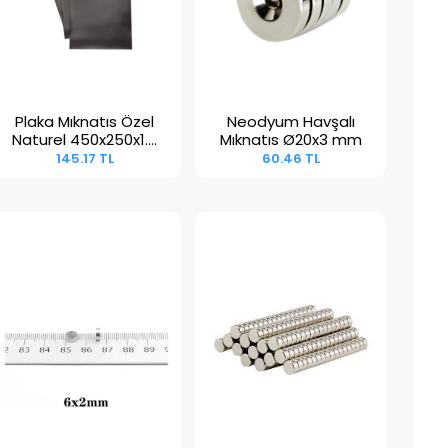
Plaka Mıknatıs Özel
Neodyum Havşalı
Sepete Ekle
Sepete Ekle
Naturel 450x250x1.5
Mıknatıs Ø20x3 mm
mm
145.17 TL
60.46 TL