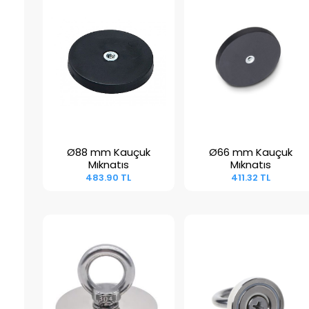
Ø88 mm Kauçuk
Ø66 mm Kauçuk
Sepete Ekle
Sepete Ekle
Mıknatıs
Mıknatıs
483.90 TL
411.32 TL