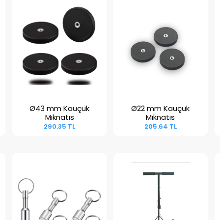
Ø43 mm Kauçuk
Ø22 mm Kauçuk
Sepete Ekle
Sepete Ekle
Mıknatıs
Mıknatıs
290.35 TL
205.64 TL