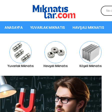
ANASAYFA
YUVARLAK MIKNATIS
HAVŞALI MIKNATIS
Yuvarlak Mıknatıs
Havşalı Mıknatıs
Köşeli Mıknatıs