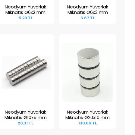
Neodyum Yuvarlak
Neodyum Yuvarlak
Sepete Ekle
Sepete Ekle
Mıknatıs Ø6x2 mm
Mıknatıs Ø6x3 mm
5.23 TL
6.67 TL
Neodyum Yuvarlak
Neodyum Yuvarlak
Sepete Ekle
Sepete Ekle
Mıknatıs Ø10x5 mm
Mıknatıs Ø20x10 mm
20.31 TL
130.66 TL