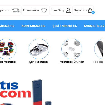
rgulama
Favorilerim
Üye Girişi
Sepetim
0
MIKNATIS
KÜRE MIKNATIS
ŞERIT MIKNATIS
MIKNATISLI 
re Mıknatıs
Şerit Mıknatıs
Mıknatıslı Ürünler
Tabaka 