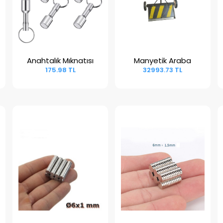
Anahtalık Mıknatısı
Manyetik Araba
Sepete Ekle
Sepete Ekle
175.98 TL
32993.73 TL