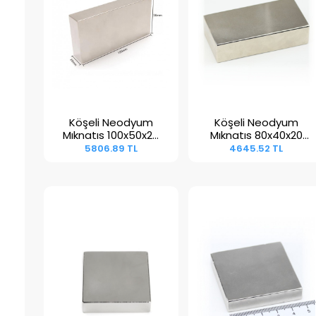
Köşeli Neodyum
Köşeli Neodyum
Sepete Ekle
Sepete Ekle
Mıknatıs 100x50x20
Mıknatıs 80x40x20
mm
mm
5806.89 TL
4645.52 TL