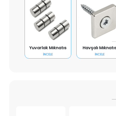
Yuvarlak Mıknatıs
Havşalı Mıknatı
İNCELE
İNCELE