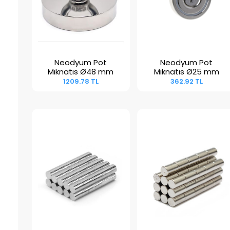
Neodyum Pot
Neodyum Pot
Sepete Ekle
Sepete Ekle
Mıknatıs Ø48 mm
Mıknatıs Ø25 mm
1209.78 TL
362.92 TL