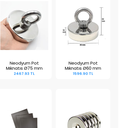
Neodyum Pot
Neodyum Pot
Sepete Ekle
Sepete Ekle
Mıknatıs Ø75 mm
Mıknatıs Ø60 mm
2467.93 TL
1596.90 TL