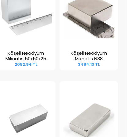
Köşeli Neodyum
Köşeli Neodyum
Sepete Ekle
Sepete Ekle
Mıknatıs 50x50x25
Mıknatıs N38
mm
50x50x20 mm
2082.94 TL
3484.13 TL