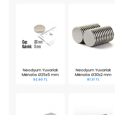
Neodyum Yuvarlak
Neodyum Yuvarlak
Sepete Ekle
Sepete Ekle
Mıknatıs Ø25x5 mm
Mıknatıs Ø30x2 mm
92.90 TL
81.31 TL