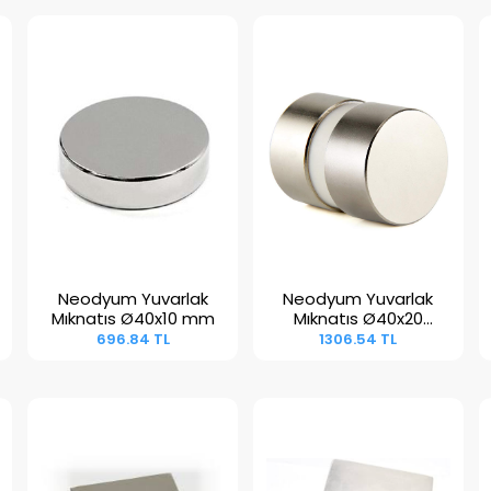
Neodyum Yuvarlak
Neodyum Yuvarlak
Sepete Ekle
Sepete Ekle
Mıknatıs Ø40x10 mm
Mıknatıs Ø40x20
mm
696.84 TL
1306.54 TL