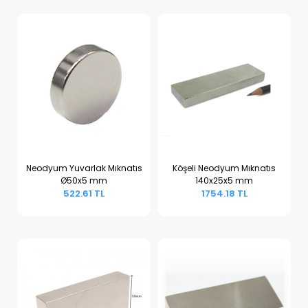
Neodyum Yuvarlak Mıknatıs
Köşeli Neodyum Mıknatıs
Ø50x5 mm
140x25x5 mm
Sepete Ekle
Sepete Ekle
522.61 TL
1754.18 TL