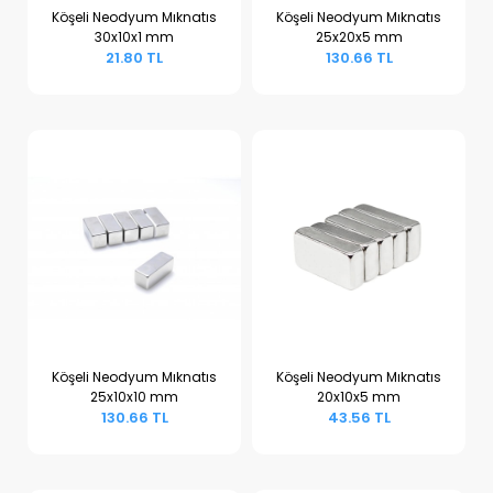
Köşeli Neodyum Mıknatıs
Köşeli Neodyum Mıknatıs
30x10x1 mm
25x20x5 mm
Sepete Ekle
Sepete Ekle
21.80 TL
130.66 TL
Köşeli Neodyum Mıknatıs
Köşeli Neodyum Mıknatıs
25x10x10 mm
20x10x5 mm
Sepete Ekle
Sepete Ekle
130.66 TL
43.56 TL