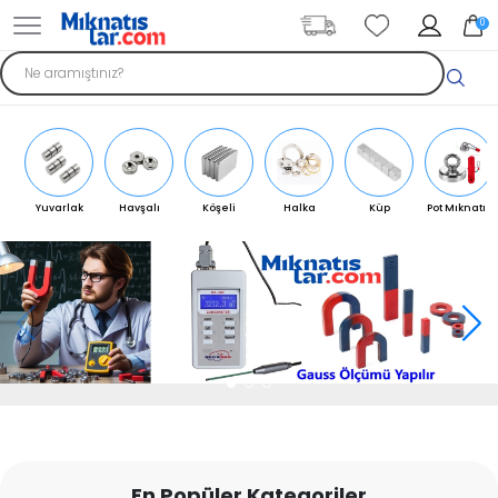
0
Yuvarlak
Havşalı
Köşeli
Halka
Küp
Pot Mıknatıs
Mıknatıs
Mıknatıs
Mıknatıs
Mıknatıs
Mıknatıs
En Popüler Kategoriler