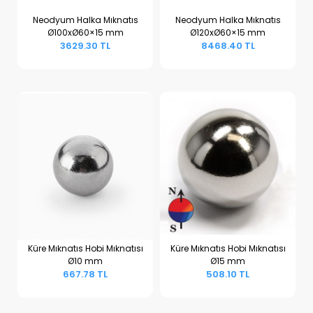
Neodyum Halka Mıknatıs
Neodyum Halka Mıknatıs
Ø100xØ60×15 mm
Ø120xØ60×15 mm
Sepete Ekle
Sepete Ekle
3629.30 TL
8468.40 TL
Küre Mıknatıs Hobi Mıknatısı
Küre Mıknatıs Hobi Mıknatısı
Ø10 mm
Ø15 mm
Sepete Ekle
Sepete Ekle
667.78 TL
508.10 TL