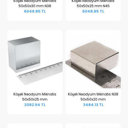
Köşeli Neodyum Mıknatıs
Köşeli Neodyum Mıknatıs
50x50x30 mm N38
50x50x25 mm N45
Sepete Ekle
Sepete Ekle
6048.85 TL
6048.85 TL
Köşeli Neodyum Mıknatıs
Köşeli Neodyum Mıknatıs N38
50x50x25 mm
50x50x20 mm
Sepete Ekle
Sepete Ekle
2082.94 TL
3484.13 TL