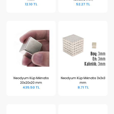
Sepete Ekle
Sepete Ekle
12.10 TL
52.27 TL
Neodyum Küp Mıknatıs
Neodyum Küp Mıknatıs 3x3x3
20x20x20 mm
mm
Sepete Ekle
Sepete Ekle
435.50 TL
8.71 TL