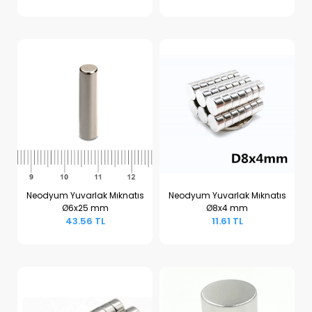
Neodyum Yuvarlak Mıknatıs
Neodyum Yuvarlak Mıknatıs
Ø6x25 mm
Ø8x4 mm
Sepete Ekle
Sepete Ekle
43.56 TL
11.61 TL