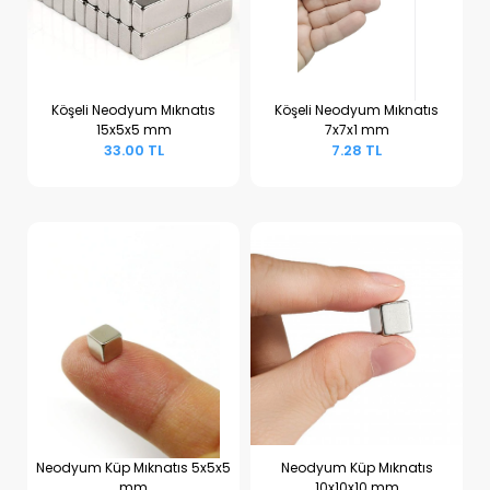
Köşeli Neodyum Mıknatıs
Köşeli Neodyum Mıknatıs
15x5x5 mm
7x7x1 mm
Sepete Ekle
Sepete Ekle
33.00 TL
7.28 TL
Neodyum Küp Mıknatıs 5x5x5
Neodyum Küp Mıknatıs
mm
10x10x10 mm