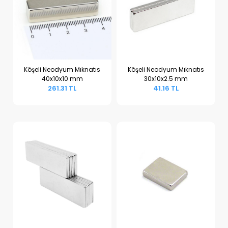
Köşeli Neodyum Mıknatıs
Köşeli Neodyum Mıknatıs
40x10x10 mm
30x10x2.5 mm
Sepete Ekle
Sepete Ekle
261.31 TL
41.16 TL