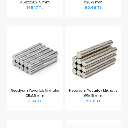
450x250x1.5 mm
Ø20x3 mm
Sepete Ekle
Sepete Ekle
145.17 TL
60.46 TL
Neodyum Yuvarlak Mıknatıs
Neodyum Yuvarlak Mıknatıs
Ø5x1,5 mm
Ø5x15 mm
Sepete Ekle
Sepete Ekle
3.63 TL
20.31 TL