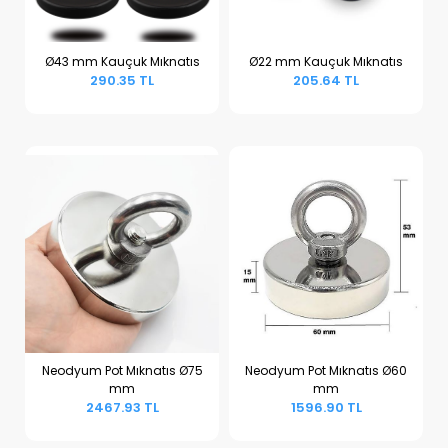
Ø43 mm Kauçuk Mıknatıs
Ø22 mm Kauçuk Mıknatıs
290.35 TL
205.64 TL
Sepete Ekle
Sepete Ekle
Neodyum Pot Mıknatıs Ø75
Neodyum Pot Mıknatıs Ø60
mm
mm
Sepete Ekle
Sepete Ekle
2467.93 TL
1596.90 TL