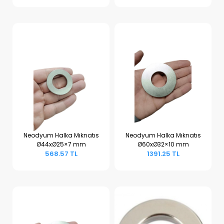
Neodyum Halka Mıknatıs
Neodyum Halka Mıknatıs
Ø44xØ25×7 mm
Ø60xØ32×10 mm
Sepete Ekle
Sepete Ekle
568.57 TL
1391.25 TL