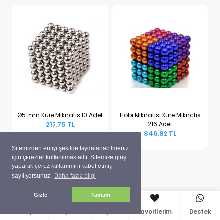
Ø5 mm Küre Mıknatıs 10 Adet
Hobi Mıknatısı Küre Mıknatıs
217.75 TL
216 Adet
Sepete Ekle
Sepete Ekle
846.82 TL
Sitemizden en iyi şekilde faydalanabilmeniz
için çerezler kullanılmaktadır. Sitemize giriş
yaparak çerez kullanımını kabul etmiş
sayılıyorsunuz.
Daha fazla bilgi
Gizle
Tamam
Anasayfa
Sepetim
Üyelik
Favorilerim
Destek