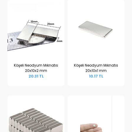
Köşeli Neodyum Mıknatıs
Köşeli Neodyum Mıknatıs
20x10x2 mm
20x10x1 mm
Sepete Ekle
Sepete Ekle
20.31 TL
10.17 TL