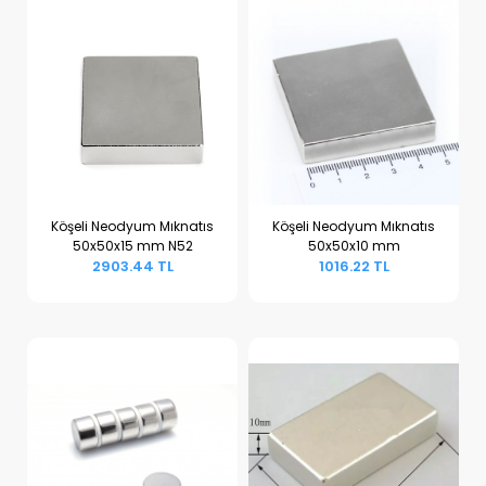
Köşeli Neodyum Mıknatıs
Köşeli Neodyum Mıknatıs
50x50x15 mm N52
50x50x10 mm
Sepete Ekle
Sepete Ekle
2903.44 TL
1016.22 TL