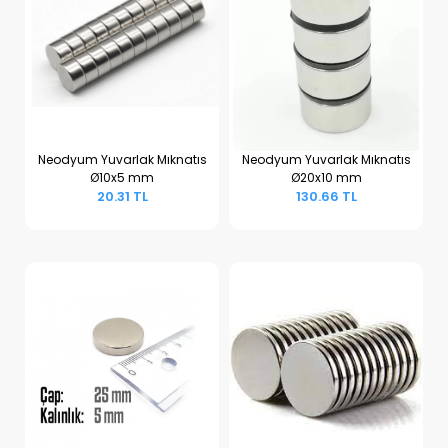
Neodyum Yuvarlak Mıknatıs
Neodyum Yuvarlak Mıknatıs
Ø10x5 mm
Ø20x10 mm
Sepete Ekle
Sepete Ekle
20.31 TL
130.66 TL