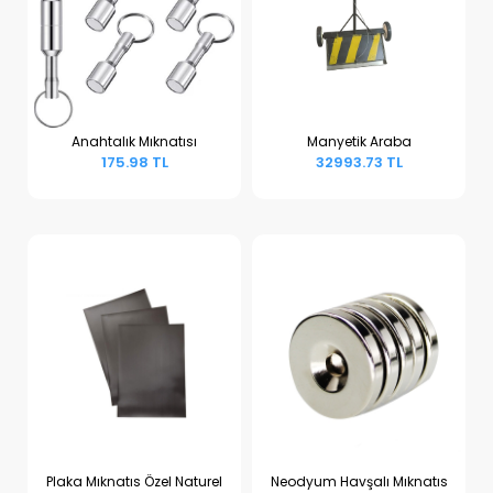
Anahtalık Mıknatısı
Manyetik Araba
175.98 TL
32993.73 TL
Sepete Ekle
Sepete Ekle
Plaka Mıknatıs Özel Naturel
Neodyum Havşalı Mıknatıs