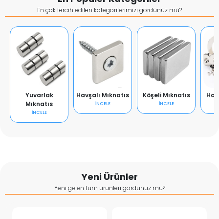
En çok tercih edilen kategorilerimizi gördünüz mü?
Yuvarlak
Havşalı Mıknatıs
Köşeli Mıknatıs
Hal
Mıknatıs
İNCELE
İNCELE
İNCELE
Yeni Ürünler
Yeni gelen tüm ürünleri gördünüz mü?