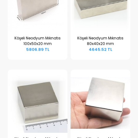
Köşeli Neodyum Mıknatıs
Köşeli Neodyum Mıknatıs
100x50x20 mm
80x40x20 mm
Sepete Ekle
Sepete Ekle
5806.89 TL
4645.52 TL