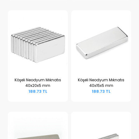
Köşeli Neodyum Mıknatıs
Köşeli Neodyum Mıknatıs
40x20x5 mm
40x15x5 mm
Sepete Ekle
Sepete Ekle
188.73 TL
188.73 TL