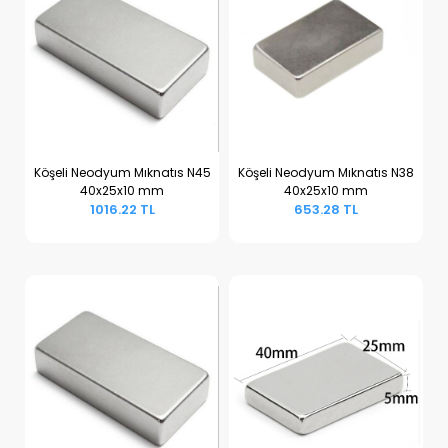
Köşeli Neodyum Mıknatıs N45
Köşeli Neodyum Mıknatıs N38
40x25x10 mm
40x25x10 mm
Sepete Ekle
Sepete Ekle
1016.22 TL
653.28 TL