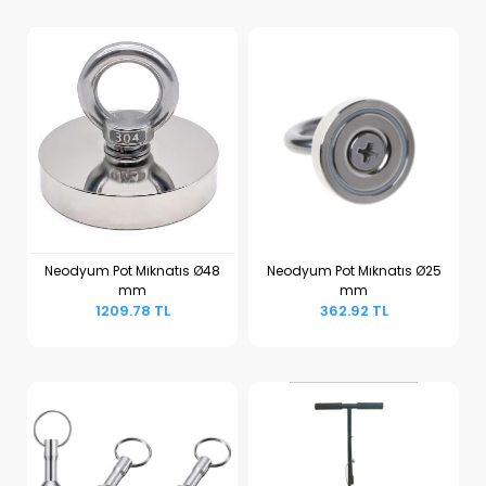
Neodyum Pot Mıknatıs Ø48
Neodyum Pot Mıknatıs Ø25
mm
mm
Sepete Ekle
Sepete Ekle
1209.78 TL
362.92 TL