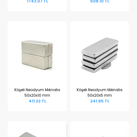
1742.07 TL
508.10 TL
Köşeli Neodyum Mıknatıs
Köşeli Neodyum Mıknatıs
50x20x10 mm
50x20x5 mm
Sepete Ekle
Sepete Ekle
411.32 TL
241.95 TL