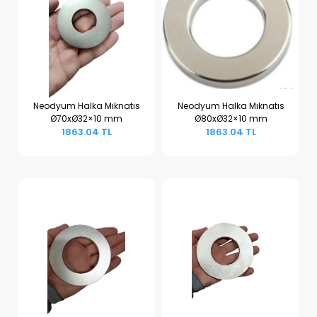
Neodyum Halka Mıknatıs
Neodyum Halka Mıknatıs
Ø70xØ32×10 mm
Ø80xØ32×10 mm
Sepete Ekle
Sepete Ekle
1863.04 TL
1863.04 TL