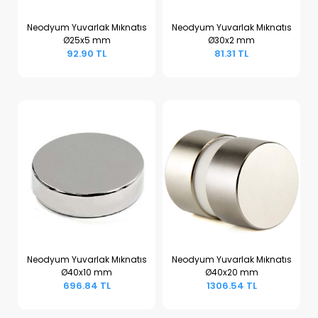
Neodyum Yuvarlak Mıknatıs
Neodyum Yuvarlak Mıknatıs
Ø25x5 mm
Ø30x2 mm
Sepete Ekle
Sepete Ekle
92.90 TL
81.31 TL
Neodyum Yuvarlak Mıknatıs
Neodyum Yuvarlak Mıknatıs
Ø40x10 mm
Ø40x20 mm
Sepete Ekle
Sepete Ekle
696.84 TL
1306.54 TL