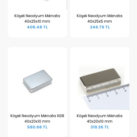
Köşeli Neodyum Mıknatıs
Köşeli Neodyum Mıknatıs
40x25x10 mm
40x25x5 mm
Sepete Ekle
Sepete Ekle
406.48 TL
246.79 TL
Köşeli Neodyum Mıknatıs N38
Köşeli Neodyum Mıknatıs
40x20x10 mm
40x20x10 mm
Sepete Ekle
Sepete Ekle
580.68 TL
319.36 TL