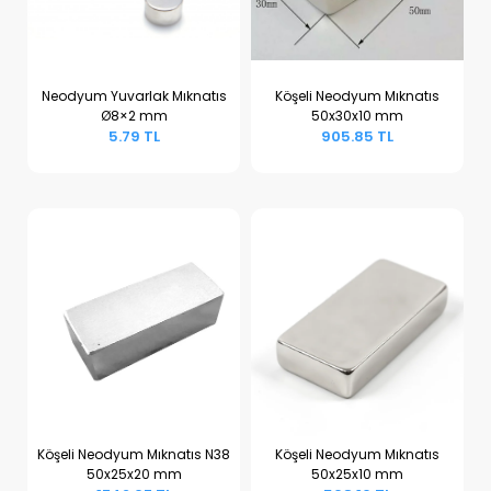
Neodyum Yuvarlak Mıknatıs
Köşeli Neodyum Mıknatıs
Ø8×2 mm
50x30x10 mm
Sepete Ekle
Sepete Ekle
5.79 TL
905.85 TL
Köşeli Neodyum Mıknatıs N38
Köşeli Neodyum Mıknatıs
50x25x20 mm
50x25x10 mm
Sepete Ekle
Sepete Ekle