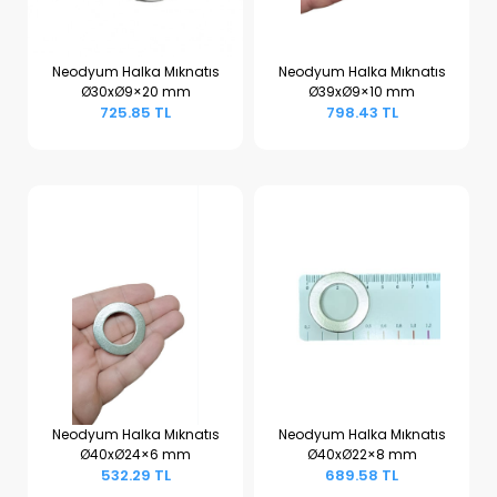
Neodyum Halka Mıknatıs
Neodyum Halka Mıknatıs
Ø30xØ9×20 mm
Ø39xØ9×10 mm
Sepete Ekle
Sepete Ekle
725.85 TL
798.43 TL
Neodyum Halka Mıknatıs
Neodyum Halka Mıknatıs
Ø40xØ24×6 mm
Ø40xØ22×8 mm
Sepete Ekle
Sepete Ekle
532.29 TL
689.58 TL