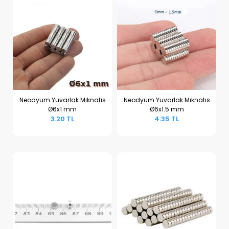
Neodyum Yuvarlak Mıknatıs
Neodyum Yuvarlak Mıknatıs
Ø6x1 mm
Ø6x1.5 mm
Sepete Ekle
Sepete Ekle
3.20 TL
4.35 TL