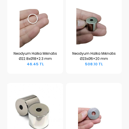
Neodyum Halka Mıknatıs
Neodyum Halka Mıknatıs
Ø22.8xØ18×2.3 mm
Ø23xØ6×20 mm
Sepete Ekle
Sepete Ekle
46.45 TL
508.10 TL