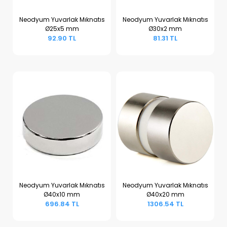
Neodyum Yuvarlak Mıknatıs
Neodyum Yuvarlak Mıknatıs
Ø25x5 mm
Ø30x2 mm
Sepete Ekle
Sepete Ekle
92.90 TL
81.31 TL
Neodyum Yuvarlak Mıknatıs
Neodyum Yuvarlak Mıknatıs
Ø40x10 mm
Ø40x20 mm
Sepete Ekle
Sepete Ekle
696.84 TL
1306.54 TL