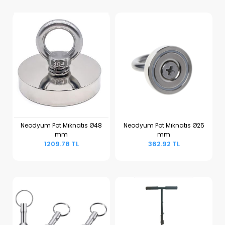
Neodyum Pot Mıknatıs Ø48
Neodyum Pot Mıknatıs Ø25
mm
mm
Sepete Ekle
Sepete Ekle
1209.78 TL
362.92 TL