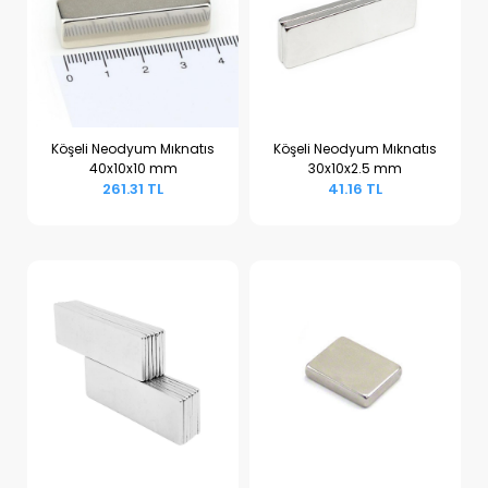
Köşeli Neodyum Mıknatıs
Köşeli Neodyum Mıknatıs
40x10x10 mm
30x10x2.5 mm
Sepete Ekle
Sepete Ekle
261.31 TL
41.16 TL