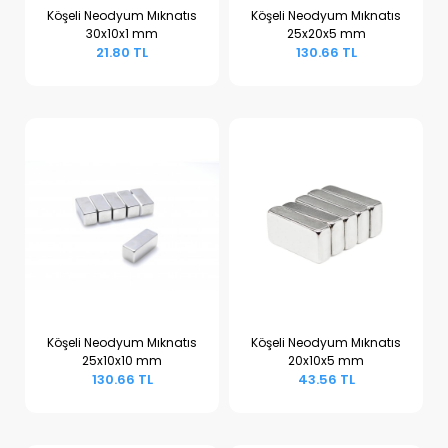
Köşeli Neodyum Mıknatıs
Köşeli Neodyum Mıknatıs
30x10x1 mm
25x20x5 mm
Sepete Ekle
Sepete Ekle
21.80 TL
130.66 TL
Köşeli Neodyum Mıknatıs
Köşeli Neodyum Mıknatıs
25x10x10 mm
20x10x5 mm
Sepete Ekle
Sepete Ekle
130.66 TL
43.56 TL