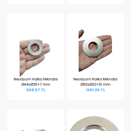
Neodyum Halka Mıknatıs
Neodyum Halka Mıknatıs
Ø44xØ25×7 mm
Ø60xØ32×10 mm
Sepete Ekle
Sepete Ekle
568.57 TL
1391.25 TL