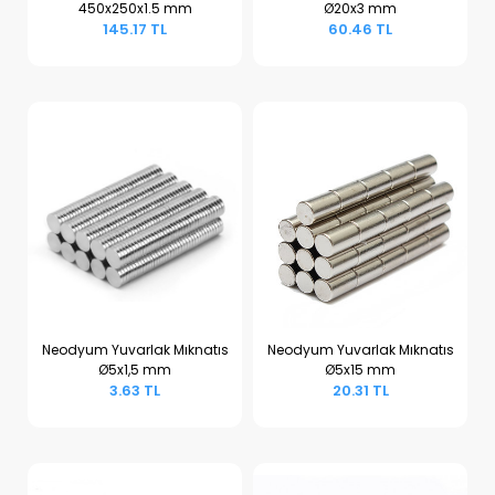
450x250x1.5 mm
Ø20x3 mm
Sepete Ekle
Sepete Ekle
145.17 TL
60.46 TL
Neodyum Yuvarlak Mıknatıs
Neodyum Yuvarlak Mıknatıs
Ø5x1,5 mm
Ø5x15 mm
Sepete Ekle
Sepete Ekle
3.63 TL
20.31 TL