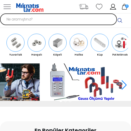
0
Yuvarlak
Havşalı
Köşeli
Halka
Küp
Pot Mıknatıs
Mıknatıs
Mıknatıs
Mıknatıs
Mıknatıs
Mıknatıs
En Popüler Kategoriler