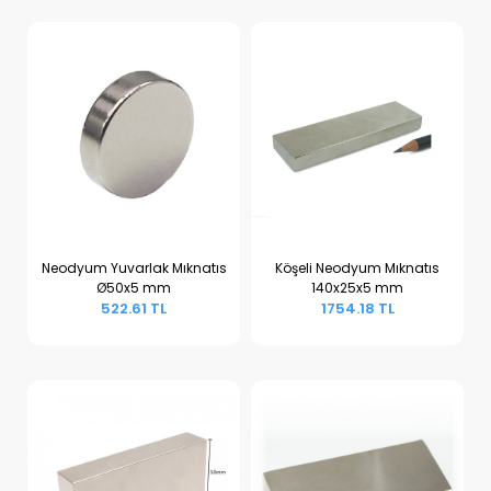
Neodyum Yuvarlak Mıknatıs
Köşeli Neodyum Mıknatıs
Ø50x5 mm
140x25x5 mm
Sepete Ekle
Sepete Ekle
522.61 TL
1754.18 TL