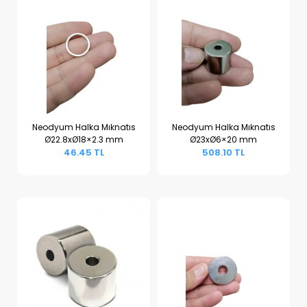
Neodyum Halka Mıknatıs
Neodyum Halka Mıknatıs
Ø22.8xØ18×2.3 mm
Ø23xØ6×20 mm
Sepete Ekle
Sepete Ekle
46.45 TL
508.10 TL