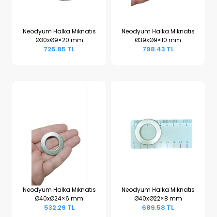
Neodyum Halka Mıknatıs
Neodyum Halka Mıknatıs
Ø30xØ9×20 mm
Ø39xØ9×10 mm
Sepete Ekle
Sepete Ekle
725.85 TL
798.43 TL
Neodyum Halka Mıknatıs
Neodyum Halka Mıknatıs
Ø40xØ24×6 mm
Ø40xØ22×8 mm
Sepete Ekle
Sepete Ekle
532.29 TL
689.58 TL