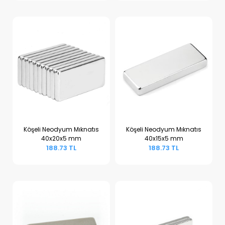
Köşeli Neodyum Mıknatıs
Köşeli Neodyum Mıknatıs
40x20x5 mm
40x15x5 mm
Sepete Ekle
Sepete Ekle
188.73 TL
188.73 TL