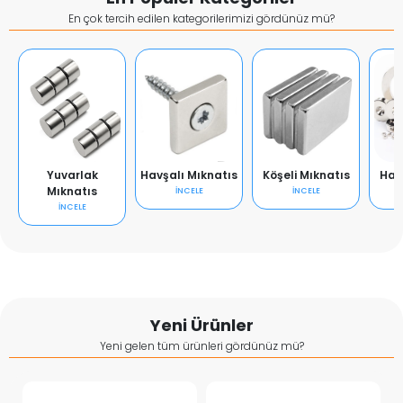
En çok tercih edilen kategorilerimizi gördünüz mü?
Yuvarlak
Havşalı Mıknatıs
Köşeli Mıknatıs
Hal
Mıknatıs
İNCELE
İNCELE
İNCELE
Yeni Ürünler
Yeni gelen tüm ürünleri gördünüz mü?