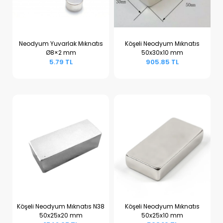
Neodyum Yuvarlak Mıknatıs
Köşeli Neodyum Mıknatıs
Ø8×2 mm
50x30x10 mm
Sepete Ekle
Sepete Ekle
5.79 TL
905.85 TL
Köşeli Neodyum Mıknatıs N38
Köşeli Neodyum Mıknatıs
50x25x20 mm
50x25x10 mm
Sepete Ekle
Sepete Ekle