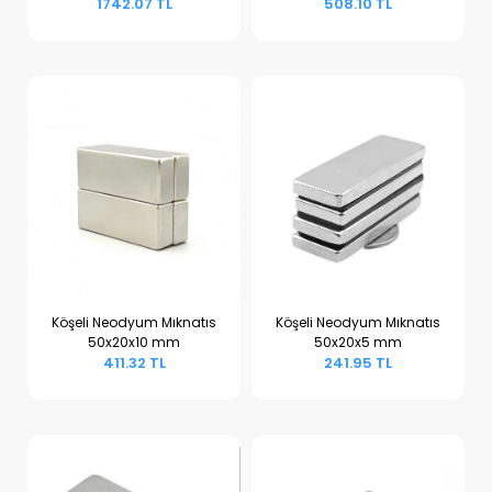
1742.07 TL
508.10 TL
Köşeli Neodyum Mıknatıs
Köşeli Neodyum Mıknatıs
50x20x10 mm
50x20x5 mm
Sepete Ekle
Sepete Ekle
411.32 TL
241.95 TL