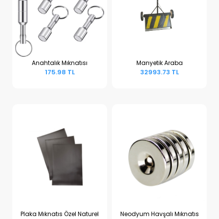
Anahtalık Mıknatısı
Manyetik Araba
175.98 TL
32993.73 TL
Sepete Ekle
Sepete Ekle
Plaka Mıknatıs Özel Naturel
Neodyum Havşalı Mıknatıs