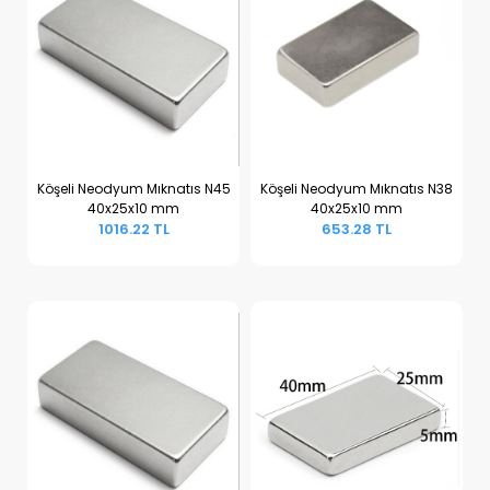
Köşeli Neodyum Mıknatıs N45
Köşeli Neodyum Mıknatıs N38
40x25x10 mm
40x25x10 mm
Sepete Ekle
Sepete Ekle
1016.22 TL
653.28 TL