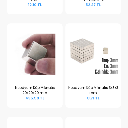
Sepete Ekle
Sepete Ekle
12.10 TL
52.27 TL
Neodyum Küp Mıknatıs
Neodyum Küp Mıknatıs 3x3x3
20x20x20 mm
mm
Sepete Ekle
Sepete Ekle
435.50 TL
8.71 TL