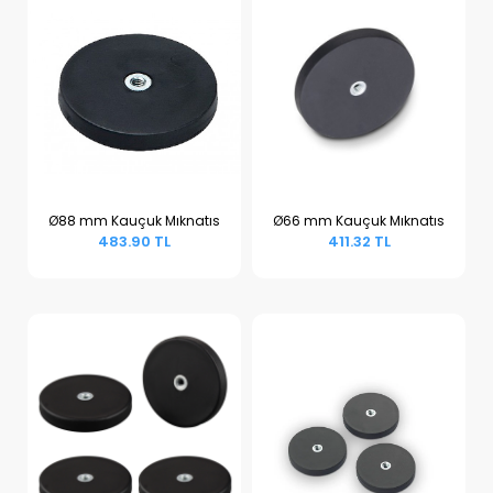
Ø88 mm Kauçuk Mıknatıs
Ø66 mm Kauçuk Mıknatıs
483.90 TL
411.32 TL
Sepete Ekle
Sepete Ekle