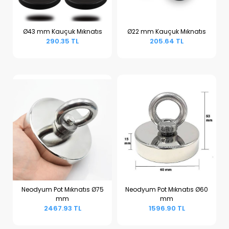
Ø43 mm Kauçuk Mıknatıs
Ø22 mm Kauçuk Mıknatıs
290.35 TL
205.64 TL
Sepete Ekle
Sepete Ekle
Neodyum Pot Mıknatıs Ø75
Neodyum Pot Mıknatıs Ø60
mm
mm
Sepete Ekle
Sepete Ekle
2467.93 TL
1596.90 TL