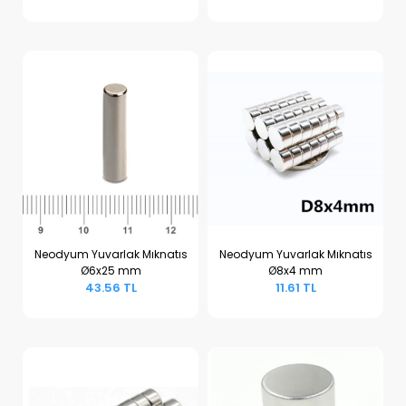
Neodyum Yuvarlak Mıknatıs
Neodyum Yuvarlak Mıknatıs
Ø6x25 mm
Ø8x4 mm
Sepete Ekle
Sepete Ekle
43.56 TL
11.61 TL