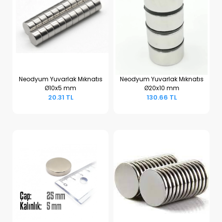
Neodyum Yuvarlak Mıknatıs
Neodyum Yuvarlak Mıknatıs
Ø10x5 mm
Ø20x10 mm
Sepete Ekle
Sepete Ekle
20.31 TL
130.66 TL