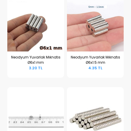
Neodyum Yuvarlak Mıknatıs
Neodyum Yuvarlak Mıknatıs
Ø6x1 mm
Ø6x1.5 mm
Sepete Ekle
Sepete Ekle
3.20 TL
4.35 TL