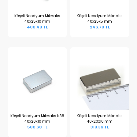
Köşeli Neodyum Mıknatıs
Köşeli Neodyum Mıknatıs
40x25x10 mm
40x25x5 mm
Sepete Ekle
Sepete Ekle
406.48 TL
246.79 TL
Köşeli Neodyum Mıknatıs N38
Köşeli Neodyum Mıknatıs
40x20x10 mm
40x20x10 mm
Sepete Ekle
Sepete Ekle
580.68 TL
319.36 TL