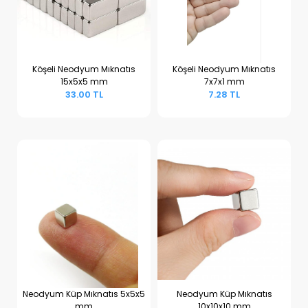
Köşeli Neodyum Mıknatıs
Köşeli Neodyum Mıknatıs
15x5x5 mm
7x7x1 mm
Sepete Ekle
Sepete Ekle
33.00 TL
7.28 TL
Neodyum Küp Mıknatıs 5x5x5
Neodyum Küp Mıknatıs
mm
10x10x10 mm