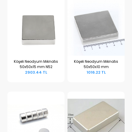
Köşeli Neodyum Mıknatıs
Köşeli Neodyum Mıknatıs
50x50x15 mm N52
50x50x10 mm
Sepete Ekle
Sepete Ekle
2903.44 TL
1016.22 TL