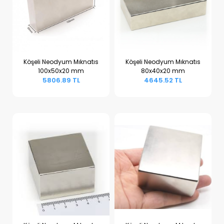
Köşeli Neodyum Mıknatıs
Köşeli Neodyum Mıknatıs
100x50x20 mm
80x40x20 mm
Sepete Ekle
Sepete Ekle
5806.89 TL
4645.52 TL