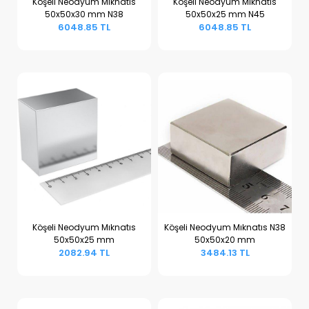
Köşeli Neodyum Mıknatıs
Köşeli Neodyum Mıknatıs
50x50x30 mm N38
50x50x25 mm N45
Sepete Ekle
Sepete Ekle
6048.85 TL
6048.85 TL
Köşeli Neodyum Mıknatıs
Köşeli Neodyum Mıknatıs N38
50x50x25 mm
50x50x20 mm
Sepete Ekle
Sepete Ekle
2082.94 TL
3484.13 TL