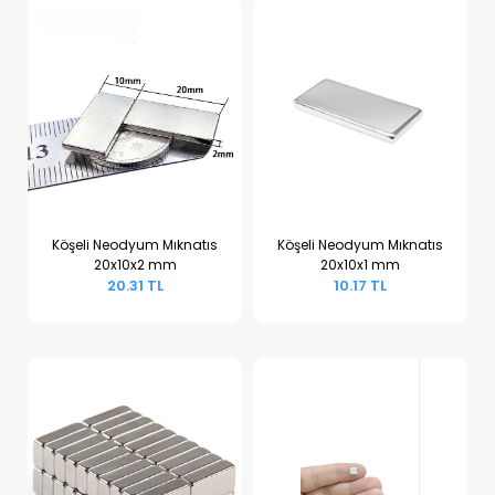
Köşeli Neodyum Mıknatıs
Köşeli Neodyum Mıknatıs
20x10x2 mm
20x10x1 mm
Sepete Ekle
Sepete Ekle
20.31 TL
10.17 TL