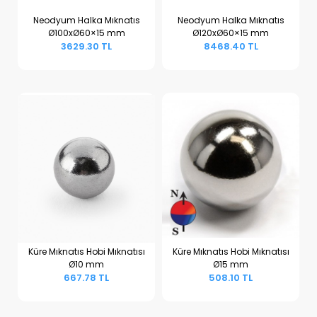
Neodyum Halka Mıknatıs
Neodyum Halka Mıknatıs
Ø100xØ60×15 mm
Ø120xØ60×15 mm
Sepete Ekle
Sepete Ekle
3629.30 TL
8468.40 TL
Küre Mıknatıs Hobi Mıknatısı
Küre Mıknatıs Hobi Mıknatısı
Ø10 mm
Ø15 mm
Sepete Ekle
Sepete Ekle
667.78 TL
508.10 TL