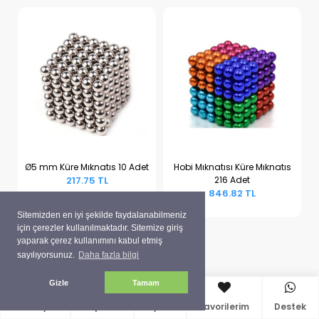
Ø5 mm Küre Mıknatıs 10 Adet
Hobi Mıknatısı Küre Mıknatıs
217.75 TL
216 Adet
Sepete Ekle
Sepete Ekle
846.82 TL
Sitemizden en iyi şekilde faydalanabilmeniz
için çerezler kullanılmaktadır. Sitemize giriş
yaparak çerez kullanımını kabul etmiş
sayılıyorsunuz.
Daha fazla bilgi
Gizle
Tamam
Anasayfa
Sepetim
Üyelik
Favorilerim
Destek