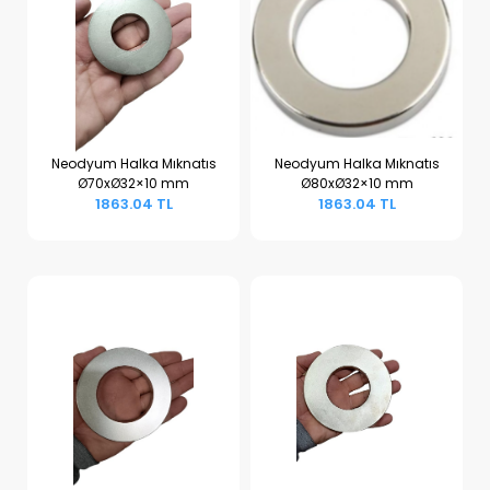
Neodyum Halka Mıknatıs
Neodyum Halka Mıknatıs
Ø70xØ32×10 mm
Ø80xØ32×10 mm
Sepete Ekle
Sepete Ekle
1863.04 TL
1863.04 TL