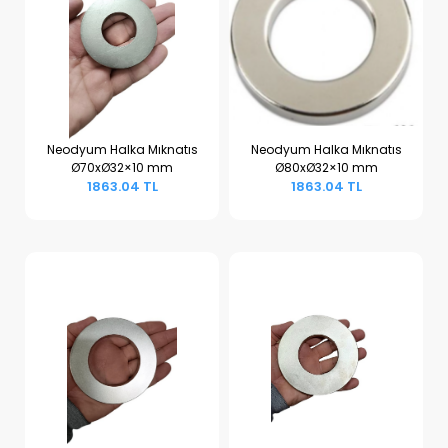
Neodyum Halka Mıknatıs
Neodyum Halka Mıknatıs
Ø70xØ32×10 mm
Ø80xØ32×10 mm
Sepete Ekle
Sepete Ekle
1863.04 TL
1863.04 TL