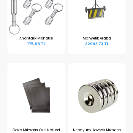
Anahtalık Mıknatısı
Manyetik Araba
175.98 TL
32993.73 TL
Sepete Ekle
Sepete Ekle
Plaka Mıknatıs Özel Naturel
Neodyum Havşalı Mıknatıs