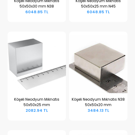
Köşeli Neodyum Mıknatıs
Köşeli Neodyum Mıknatıs
50x50x30 mm N38
50x50x25 mm N45
Sepete Ekle
Sepete Ekle
6048.85 TL
6048.85 TL
Köşeli Neodyum Mıknatıs
Köşeli Neodyum Mıknatıs N38
50x50x25 mm
50x50x20 mm
Sepete Ekle
Sepete Ekle
2082.94 TL
3484.13 TL