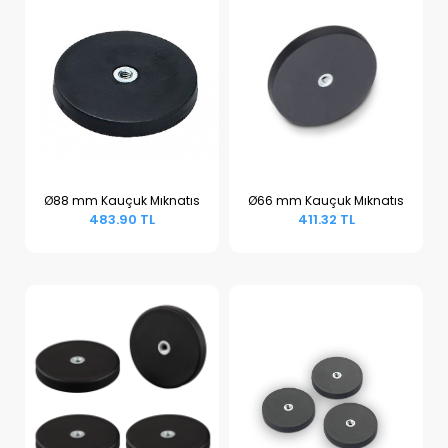
Ø88 mm Kauçuk Mıknatıs
Ø66 mm Kauçuk Mıknatıs
483.90 TL
411.32 TL
Sepete Ekle
Sepete Ekle