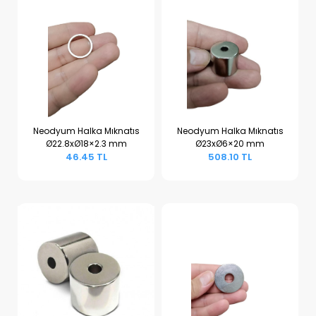
Neodyum Halka Mıknatıs
Neodyum Halka Mıknatıs
Ø22.8xØ18×2.3 mm
Ø23xØ6×20 mm
Sepete Ekle
Sepete Ekle
46.45 TL
508.10 TL