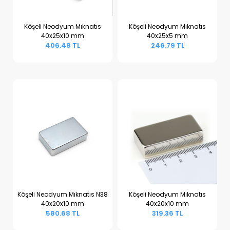
Köşeli Neodyum Mıknatıs
Köşeli Neodyum Mıknatıs
40x25x10 mm
40x25x5 mm
Sepete Ekle
Sepete Ekle
406.48 TL
246.79 TL
Köşeli Neodyum Mıknatıs N38
Köşeli Neodyum Mıknatıs
40x20x10 mm
40x20x10 mm
Sepete Ekle
Sepete Ekle
580.68 TL
319.36 TL