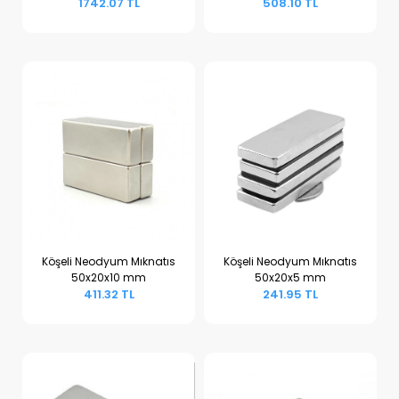
1742.07 TL
508.10 TL
Köşeli Neodyum Mıknatıs
Köşeli Neodyum Mıknatıs
50x20x10 mm
50x20x5 mm
Sepete Ekle
Sepete Ekle
411.32 TL
241.95 TL