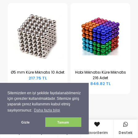
Ø5 mm Küre Mıknatıs 10 Adet
Hobi Mıknatısı Küre Mıknatıs
217.75 TL
216 Adet
Sepete Ekle
Sepete Ekle
846.82 TL
Sitemizden en iyi şekilde faydalanabilmeniz
için çerezler kullanılmaktadır. Sitemize giriş
yaparak çerez kullanımını kabul etmiş
sayılıyorsunuz.
Daha fazla bilgi
Gizle
Tamam
Anasayfa
Sepetim
Üyelik
Favorilerim
Destek