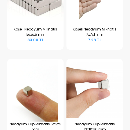
Köşeli Neodyum Mıknatıs
Köşeli Neodyum Mıknatıs
15x5x5 mm
7x7x1 mm
Sepete Ekle
Sepete Ekle
33.00 TL
7.28 TL
Neodyum Küp Mıknatıs 5x5x5
Neodyum Küp Mıknatıs
mm
10x10x10 mm