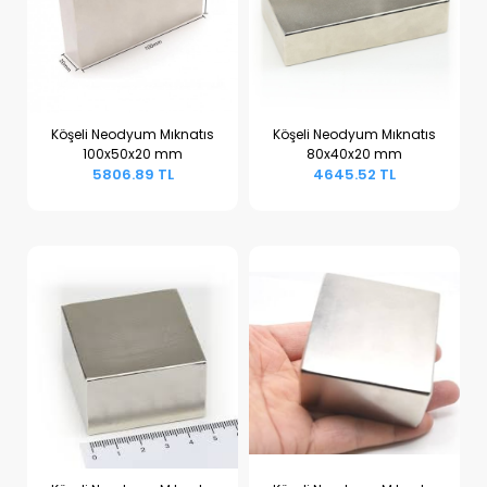
Köşeli Neodyum Mıknatıs
Köşeli Neodyum Mıknatıs
100x50x20 mm
80x40x20 mm
Sepete Ekle
Sepete Ekle
5806.89 TL
4645.52 TL