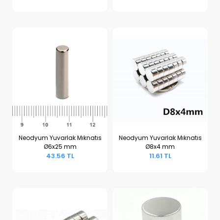
Neodyum Yuvarlak Mıknatıs
Neodyum Yuvarlak Mıknatıs
Ø6x25 mm
Ø8x4 mm
Sepete Ekle
Sepete Ekle
43.56 TL
11.61 TL