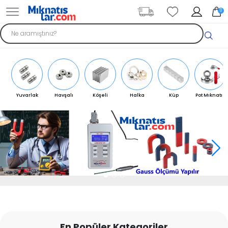
0
Yuvarlak
Havşalı
Köşeli
Halka
Küp
Pot Mıknatıs
Mıknatıs
Mıknatıs
Mıknatıs
Mıknatıs
Mıknatıs
En Popüler Kategoriler