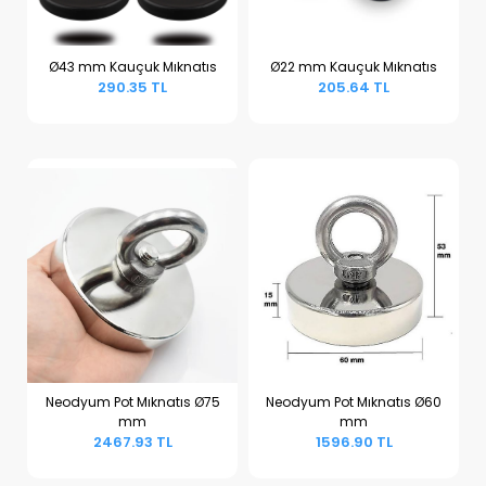
Ø43 mm Kauçuk Mıknatıs
Ø22 mm Kauçuk Mıknatıs
290.35 TL
205.64 TL
Sepete Ekle
Sepete Ekle
Neodyum Pot Mıknatıs Ø75
Neodyum Pot Mıknatıs Ø60
mm
mm
Sepete Ekle
Sepete Ekle
2467.93 TL
1596.90 TL