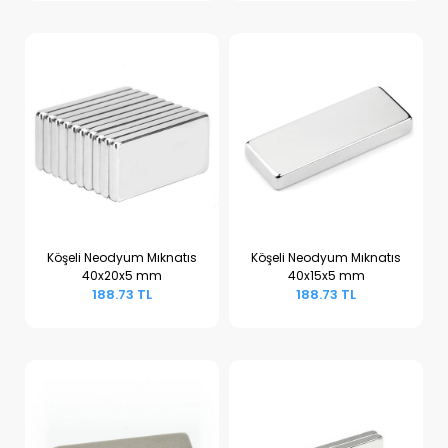
Köşeli Neodyum Mıknatıs
Köşeli Neodyum Mıknatıs
40x20x5 mm
40x15x5 mm
Sepete Ekle
Sepete Ekle
188.73 TL
188.73 TL