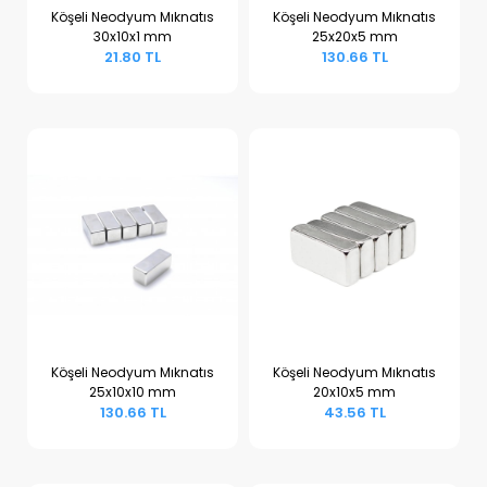
Köşeli Neodyum Mıknatıs
Köşeli Neodyum Mıknatıs
30x10x1 mm
25x20x5 mm
Sepete Ekle
Sepete Ekle
21.80 TL
130.66 TL
Köşeli Neodyum Mıknatıs
Köşeli Neodyum Mıknatıs
25x10x10 mm
20x10x5 mm
Sepete Ekle
Sepete Ekle
130.66 TL
43.56 TL