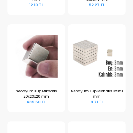
Sepete Ekle
Sepete Ekle
12.10 TL
52.27 TL
Neodyum Küp Mıknatıs
Neodyum Küp Mıknatıs 3x3x3
20x20x20 mm
mm
Sepete Ekle
Sepete Ekle
435.50 TL
8.71 TL