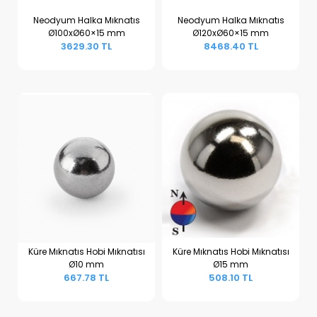
Neodyum Halka Mıknatıs
Neodyum Halka Mıknatıs
Ø100xØ60×15 mm
Ø120xØ60×15 mm
Sepete Ekle
Sepete Ekle
3629.30 TL
8468.40 TL
Küre Mıknatıs Hobi Mıknatısı
Küre Mıknatıs Hobi Mıknatısı
Ø10 mm
Ø15 mm
Sepete Ekle
Sepete Ekle
667.78 TL
508.10 TL