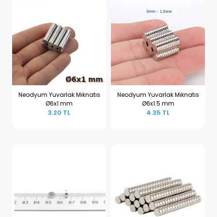
Neodyum Yuvarlak Mıknatıs
Neodyum Yuvarlak Mıknatıs
Ø6x1 mm
Ø6x1.5 mm
Sepete Ekle
Sepete Ekle
3.20 TL
4.35 TL