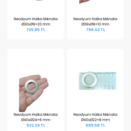
Neodyum Halka Mıknatıs
Neodyum Halka Mıknatıs
Ø30xØ9×20 mm
Ø39xØ9×10 mm
Sepete Ekle
Sepete Ekle
725.85 TL
798.43 TL
Neodyum Halka Mıknatıs
Neodyum Halka Mıknatıs
Ø40xØ24×6 mm
Ø40xØ22×8 mm
Sepete Ekle
Sepete Ekle
532.29 TL
689.58 TL