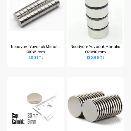
Neodyum Yuvarlak Mıknatıs
Neodyum Yuvarlak Mıknatıs
Ø10x5 mm
Ø20x10 mm
Sepete Ekle
Sepete Ekle
20.31 TL
130.66 TL