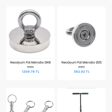
Neodyum Pot Mıknatıs Ø48
Neodyum Pot Mıknatıs Ø25
mm
mm
Sepete Ekle
Sepete Ekle
1209.78 TL
362.92 TL