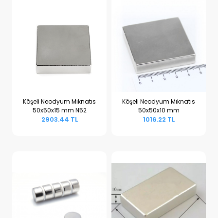
Köşeli Neodyum Mıknatıs
Köşeli Neodyum Mıknatıs
50x50x15 mm N52
50x50x10 mm
Sepete Ekle
Sepete Ekle
2903.44 TL
1016.22 TL