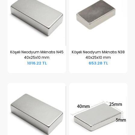
Köşeli Neodyum Mıknatıs N45
Köşeli Neodyum Mıknatıs N38
40x25x10 mm
40x25x10 mm
Sepete Ekle
Sepete Ekle
1016.22 TL
653.28 TL