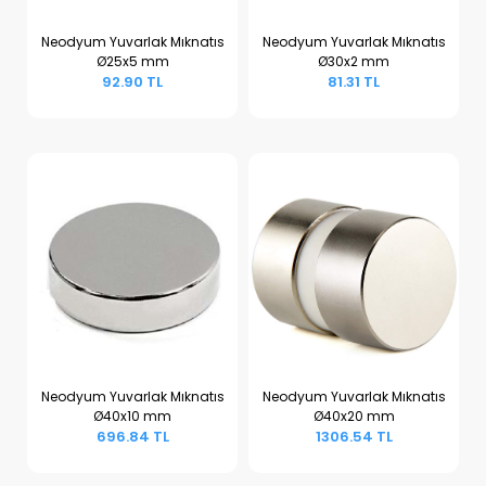
Neodyum Yuvarlak Mıknatıs
Neodyum Yuvarlak Mıknatıs
Ø25x5 mm
Ø30x2 mm
Sepete Ekle
Sepete Ekle
92.90 TL
81.31 TL
Neodyum Yuvarlak Mıknatıs
Neodyum Yuvarlak Mıknatıs
Ø40x10 mm
Ø40x20 mm
Sepete Ekle
Sepete Ekle
696.84 TL
1306.54 TL