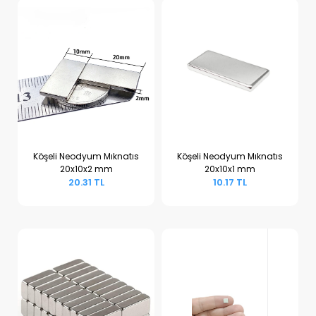
Köşeli Neodyum Mıknatıs
Köşeli Neodyum Mıknatıs
20x10x2 mm
20x10x1 mm
Sepete Ekle
Sepete Ekle
20.31 TL
10.17 TL