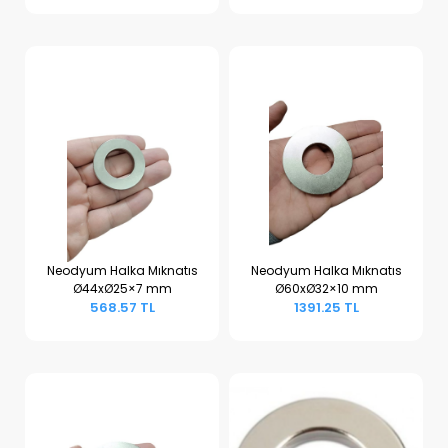
Neodyum Halka Mıknatıs
Neodyum Halka Mıknatıs
Ø44xØ25×7 mm
Ø60xØ32×10 mm
Sepete Ekle
Sepete Ekle
568.57 TL
1391.25 TL