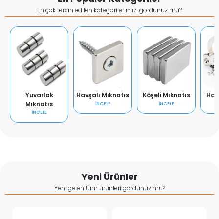
En çok tercih edilen kategorilerimizi gördünüz mü?
Yuvarlak
Havşalı Mıknatıs
Köşeli Mıknatıs
Hal
Mıknatıs
İNCELE
İNCELE
İNCELE
Yeni Ürünler
Yeni gelen tüm ürünleri gördünüz mü?