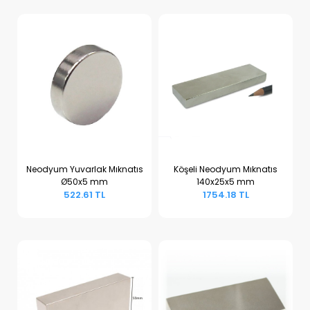
Neodyum Yuvarlak Mıknatıs
Köşeli Neodyum Mıknatıs
Ø50x5 mm
140x25x5 mm
Sepete Ekle
Sepete Ekle
522.61 TL
1754.18 TL