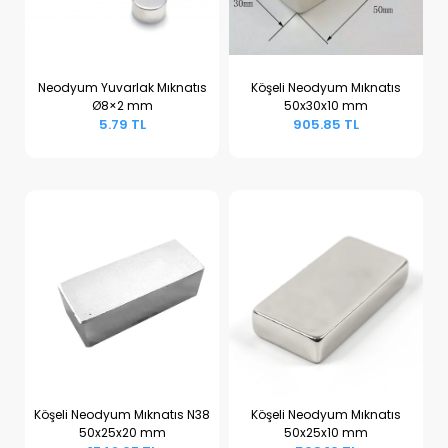
Neodyum Yuvarlak Mıknatıs
Köşeli Neodyum Mıknatıs
Ø8×2 mm
50x30x10 mm
Sepete Ekle
Sepete Ekle
5.79 TL
905.85 TL
Köşeli Neodyum Mıknatıs N38
Köşeli Neodyum Mıknatıs
50x25x20 mm
50x25x10 mm
Sepete Ekle
Sepete Ekle