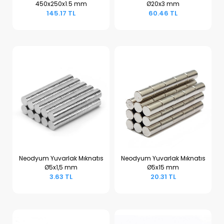
450x250x1.5 mm
Ø20x3 mm
Sepete Ekle
Sepete Ekle
145.17 TL
60.46 TL
Neodyum Yuvarlak Mıknatıs
Neodyum Yuvarlak Mıknatıs
Ø5x1,5 mm
Ø5x15 mm
Sepete Ekle
Sepete Ekle
3.63 TL
20.31 TL