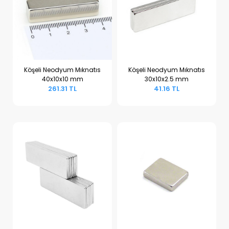
Köşeli Neodyum Mıknatıs
Köşeli Neodyum Mıknatıs
40x10x10 mm
30x10x2.5 mm
Sepete Ekle
Sepete Ekle
261.31 TL
41.16 TL