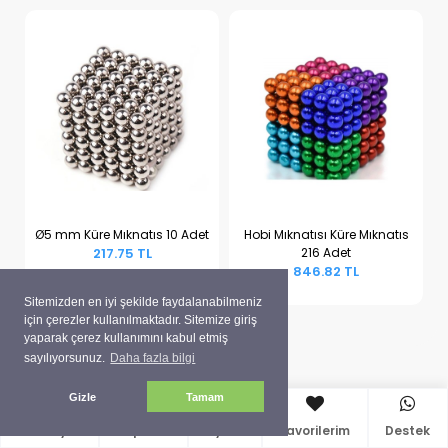
Ø5 mm Küre Mıknatıs 10 Adet
Hobi Mıknatısı Küre Mıknatıs
217.75 TL
216 Adet
Sepete Ekle
Sepete Ekle
846.82 TL
Sitemizden en iyi şekilde faydalanabilmeniz
için çerezler kullanılmaktadır. Sitemize giriş
yaparak çerez kullanımını kabul etmiş
sayılıyorsunuz.
Daha fazla bilgi
Gizle
Tamam
Anasayfa
Sepetim
Üyelik
Favorilerim
Destek