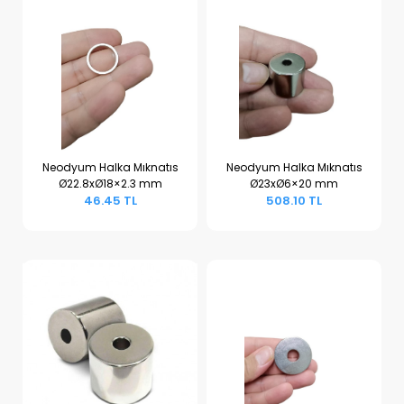
Neodyum Halka Mıknatıs
Neodyum Halka Mıknatıs
Ø22.8xØ18×2.3 mm
Ø23xØ6×20 mm
Sepete Ekle
Sepete Ekle
46.45 TL
508.10 TL