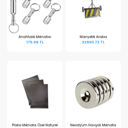
Anahtalık Mıknatısı
Manyetik Araba
175.98 TL
32993.73 TL
Sepete Ekle
Sepete Ekle
Plaka Mıknatıs Özel Naturel
Neodyum Havşalı Mıknatıs