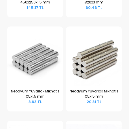
450x250x1.5 mm
Ø20x3 mm
Sepete Ekle
Sepete Ekle
145.17 TL
60.46 TL
Neodyum Yuvarlak Mıknatıs
Neodyum Yuvarlak Mıknatıs
Ø5x1,5 mm
Ø5x15 mm
Sepete Ekle
Sepete Ekle
3.63 TL
20.31 TL