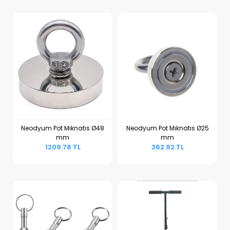
Neodyum Pot Mıknatıs Ø48
Neodyum Pot Mıknatıs Ø25
mm
mm
Sepete Ekle
Sepete Ekle
1209.78 TL
362.92 TL