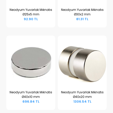
Neodyum Yuvarlak Mıknatıs
Neodyum Yuvarlak Mıknatıs
Ø25x5 mm
Ø30x2 mm
Sepete Ekle
Sepete Ekle
92.90 TL
81.31 TL
Neodyum Yuvarlak Mıknatıs
Neodyum Yuvarlak Mıknatıs
Ø40x10 mm
Ø40x20 mm
Sepete Ekle
Sepete Ekle
696.84 TL
1306.54 TL