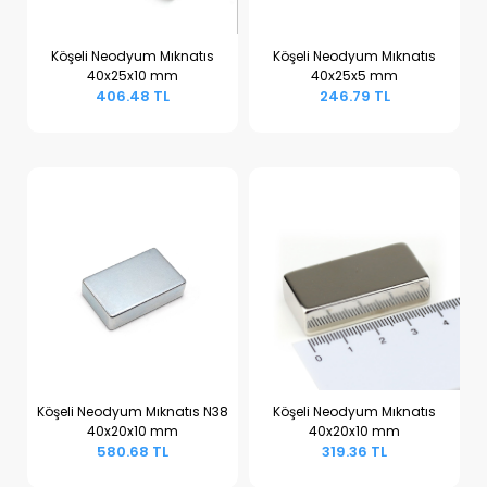
Köşeli Neodyum Mıknatıs
Köşeli Neodyum Mıknatıs
40x25x10 mm
40x25x5 mm
Sepete Ekle
Sepete Ekle
406.48 TL
246.79 TL
Köşeli Neodyum Mıknatıs N38
Köşeli Neodyum Mıknatıs
40x20x10 mm
40x20x10 mm
Sepete Ekle
Sepete Ekle
580.68 TL
319.36 TL