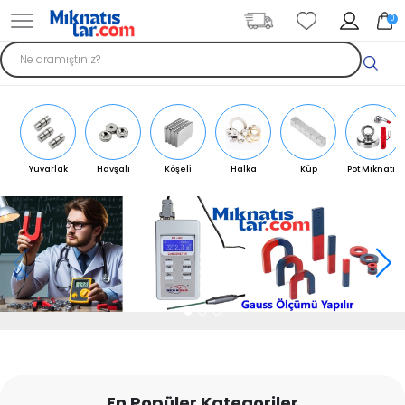
0
Yuvarlak
Havşalı
Köşeli
Halka
Küp
Pot Mıknatıs
Mıknatıs
Mıknatıs
Mıknatıs
Mıknatıs
Mıknatıs
En Popüler Kategoriler