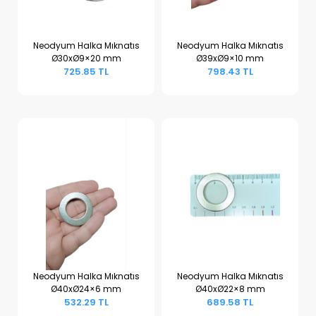
Neodyum Halka Mıknatıs
Neodyum Halka Mıknatıs
Ø30xØ9×20 mm
Ø39xØ9×10 mm
Sepete Ekle
Sepete Ekle
725.85 TL
798.43 TL
Neodyum Halka Mıknatıs
Neodyum Halka Mıknatıs
Ø40xØ24×6 mm
Ø40xØ22×8 mm
Sepete Ekle
Sepete Ekle
532.29 TL
689.58 TL