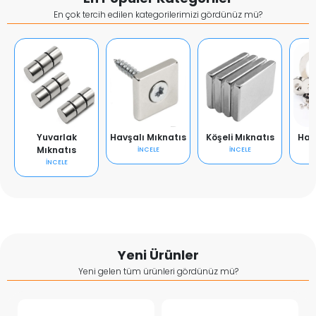
En çok tercih edilen kategorilerimizi gördünüz mü?
Yuvarlak
Havşalı Mıknatıs
Köşeli Mıknatıs
Hal
Mıknatıs
İNCELE
İNCELE
İNCELE
Yeni Ürünler
Yeni gelen tüm ürünleri gördünüz mü?