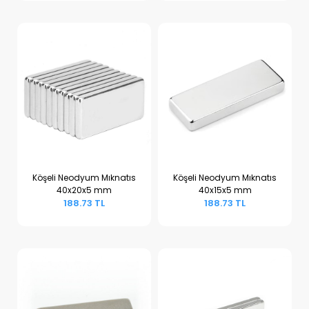
Köşeli Neodyum Mıknatıs
Köşeli Neodyum Mıknatıs
40x20x5 mm
40x15x5 mm
Sepete Ekle
Sepete Ekle
188.73 TL
188.73 TL