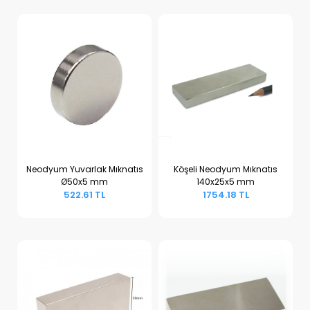
Neodyum Yuvarlak Mıknatıs
Köşeli Neodyum Mıknatıs
Ø50x5 mm
140x25x5 mm
Sepete Ekle
Sepete Ekle
522.61 TL
1754.18 TL