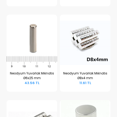
Neodyum Yuvarlak Mıknatıs
Neodyum Yuvarlak Mıknatıs
Ø6x25 mm
Ø8x4 mm
Sepete Ekle
Sepete Ekle
43.56 TL
11.61 TL