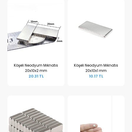
Köşeli Neodyum Mıknatıs
Köşeli Neodyum Mıknatıs
20x10x2 mm
20x10x1 mm
Sepete Ekle
Sepete Ekle
20.31 TL
10.17 TL