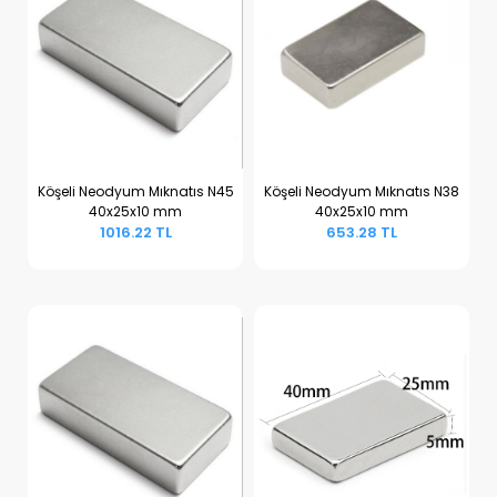
Köşeli Neodyum Mıknatıs N45
Köşeli Neodyum Mıknatıs N38
40x25x10 mm
40x25x10 mm
Sepete Ekle
Sepete Ekle
1016.22 TL
653.28 TL