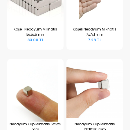
Köşeli Neodyum Mıknatıs
Köşeli Neodyum Mıknatıs
15x5x5 mm
7x7x1 mm
Sepete Ekle
Sepete Ekle
33.00 TL
7.28 TL
Neodyum Küp Mıknatıs 5x5x5
Neodyum Küp Mıknatıs
mm
10x10x10 mm