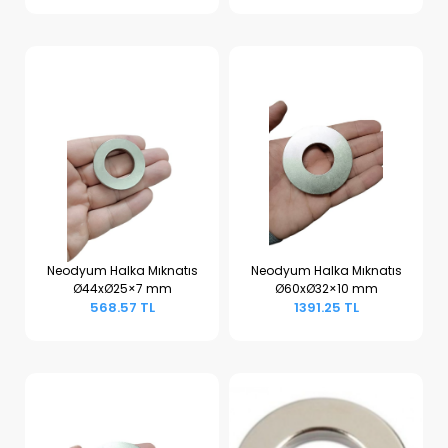
Neodyum Halka Mıknatıs
Neodyum Halka Mıknatıs
Ø44xØ25×7 mm
Ø60xØ32×10 mm
Sepete Ekle
Sepete Ekle
568.57 TL
1391.25 TL