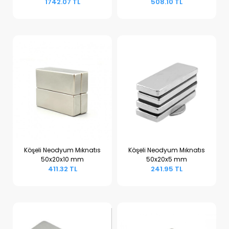
1742.07 TL
508.10 TL
Köşeli Neodyum Mıknatıs
Köşeli Neodyum Mıknatıs
50x20x10 mm
50x20x5 mm
Sepete Ekle
Sepete Ekle
411.32 TL
241.95 TL