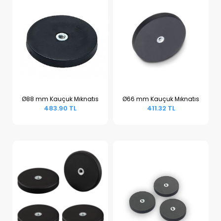
Ø88 mm Kauçuk Mıknatıs
Ø66 mm Kauçuk Mıknatıs
483.90 TL
411.32 TL
Sepete Ekle
Sepete Ekle