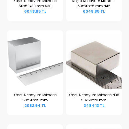
Köşeli Neodyum Mıknatıs
Köşeli Neodyum Mıknatıs
50x50x30 mm N38
50x50x25 mm N45
Sepete Ekle
Sepete Ekle
6048.85 TL
6048.85 TL
Köşeli Neodyum Mıknatıs
Köşeli Neodyum Mıknatıs N38
50x50x25 mm
50x50x20 mm
Sepete Ekle
Sepete Ekle
2082.94 TL
3484.13 TL