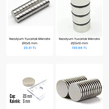
Neodyum Yuvarlak Mıknatıs
Neodyum Yuvarlak Mıknatıs
Ø10x5 mm
Ø20x10 mm
Sepete Ekle
Sepete Ekle
20.31 TL
130.66 TL