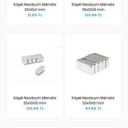
Köşeli Neodyum Mıknatıs
Köşeli Neodyum Mıknatıs
30x10x1 mm
25x20x5 mm
Sepete Ekle
Sepete Ekle
21.80 TL
130.66 TL
Köşeli Neodyum Mıknatıs
Köşeli Neodyum Mıknatıs
25x10x10 mm
20x10x5 mm
Sepete Ekle
Sepete Ekle
130.66 TL
43.56 TL