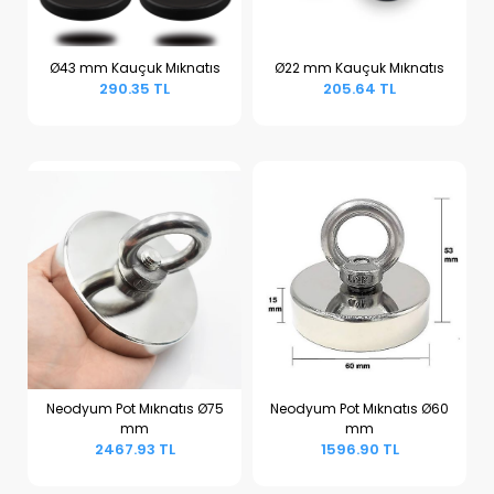
Ø43 mm Kauçuk Mıknatıs
Ø22 mm Kauçuk Mıknatıs
290.35 TL
205.64 TL
Sepete Ekle
Sepete Ekle
Neodyum Pot Mıknatıs Ø75
Neodyum Pot Mıknatıs Ø60
mm
mm
Sepete Ekle
Sepete Ekle
2467.93 TL
1596.90 TL