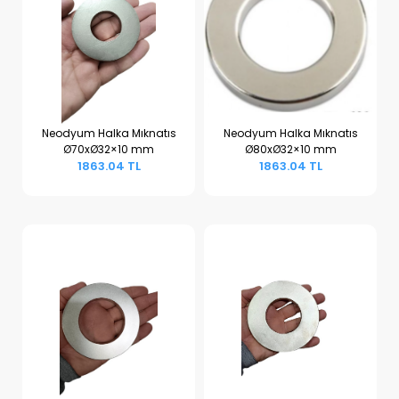
Neodyum Halka Mıknatıs
Neodyum Halka Mıknatıs
Ø70xØ32×10 mm
Ø80xØ32×10 mm
Sepete Ekle
Sepete Ekle
1863.04 TL
1863.04 TL