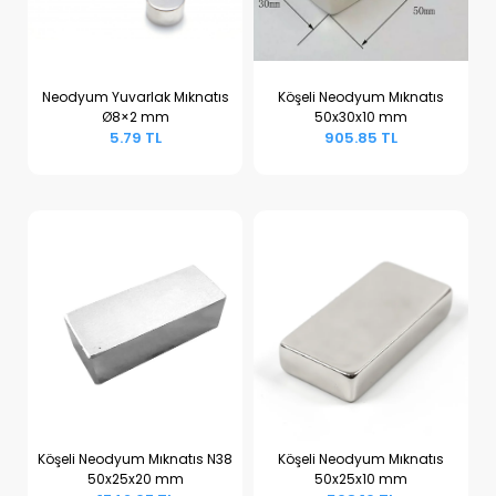
Neodyum Yuvarlak Mıknatıs
Köşeli Neodyum Mıknatıs
Ø8×2 mm
50x30x10 mm
Sepete Ekle
Sepete Ekle
5.79 TL
905.85 TL
Köşeli Neodyum Mıknatıs N38
Köşeli Neodyum Mıknatıs
50x25x20 mm
50x25x10 mm
Sepete Ekle
Sepete Ekle