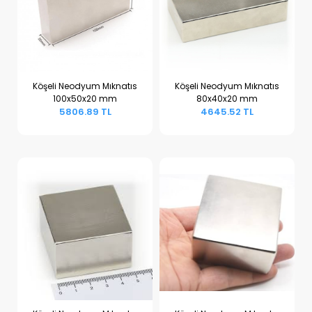
Köşeli Neodyum Mıknatıs
Köşeli Neodyum Mıknatıs
100x50x20 mm
80x40x20 mm
Sepete Ekle
Sepete Ekle
5806.89 TL
4645.52 TL