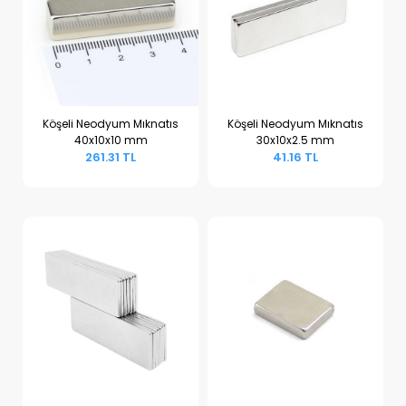
Köşeli Neodyum Mıknatıs
Köşeli Neodyum Mıknatıs
40x10x10 mm
30x10x2.5 mm
Sepete Ekle
Sepete Ekle
261.31 TL
41.16 TL