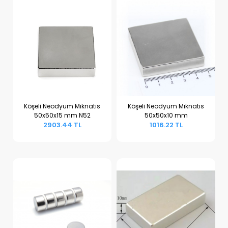
Köşeli Neodyum Mıknatıs
Köşeli Neodyum Mıknatıs
50x50x15 mm N52
50x50x10 mm
Sepete Ekle
Sepete Ekle
2903.44 TL
1016.22 TL