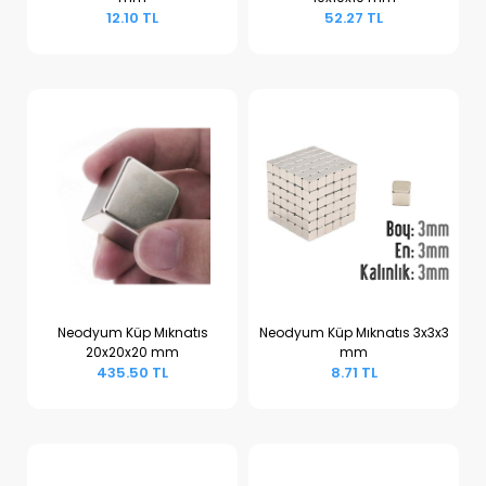
Sepete Ekle
Sepete Ekle
12.10 TL
52.27 TL
Neodyum Küp Mıknatıs
Neodyum Küp Mıknatıs 3x3x3
20x20x20 mm
mm
Sepete Ekle
Sepete Ekle
435.50 TL
8.71 TL