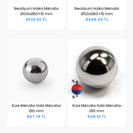
Neodyum Halka Mıknatıs
Neodyum Halka Mıknatıs
Ø100xØ60×15 mm
Ø120xØ60×15 mm
Sepete Ekle
Sepete Ekle
3629.30 TL
8468.40 TL
Küre Mıknatıs Hobi Mıknatısı
Küre Mıknatıs Hobi Mıknatısı
Ø10 mm
Ø15 mm
Sepete Ekle
Sepete Ekle
667.78 TL
508.10 TL